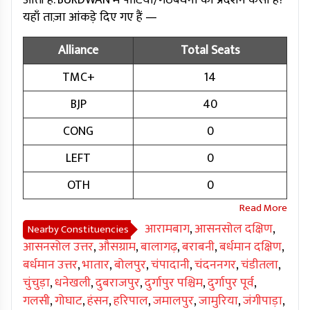
आती है. BURDWAN में पार्टियों/गठबंधनों का प्रदर्शन कैसा है?
यहाँ ताज़ा आंकड़े दिए गए हैं —
Alliance
Total Seats
TMC+
14
BJP
40
CONG
0
LEFT
0
OTH
0
आरामबाग
,
आसनसोल दक्षिण
,
Nearby Constituencies
आसनसोल उत्तर
,
औसग्राम
,
बालागढ़
,
बराबनी
,
बर्धमान दक्षिण
,
बर्धमान उत्तर
,
भातार
,
बोलपुर
,
चंपादानी
,
चंदननगर
,
चंडीतला
,
चुंचुड़ा
,
धनेखली
,
दुबराजपुर
,
दुर्गापुर पश्चिम
,
दुर्गापुर पूर्व
,
गलसी
,
गोघाट
,
हंसन
,
हरिपाल
,
जमालपुर
,
जामुरिया
,
जंगीपाड़ा
,