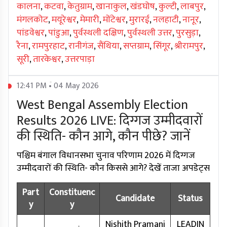
कालना
,
कटवा
,
केतुग्राम
,
खानाकुल
,
खंडघोष
,
कुल्टी
,
लाबपुर
,
मंगलकोट
,
मयूरेश्वर
,
मेमारी
,
मोंटेश्वर
,
मुरारई
,
नलहाटी
,
नानूर
,
पांडवेश्वर
,
पांडुआ
,
पुर्वस्थली दक्षिण
,
पुर्वस्थली उत्तर
,
पुरसुड़ा
,
रैना
,
रामपुरहाट
,
रानीगंज
,
सैंथिया
,
सप्तग्राम
,
सिंगूर
,
श्रीरामपुर
,
सूरी
,
तारकेश्वर
,
उत्तरपाड़ा
12:41 PM • 04 May 2026
West Bengal Assembly Election
Results 2026 LIVE: दिग्गज उम्मीदवारों
की स्थिति- कौन आगे, कौन पीछे? जानें
पश्चिम बंगाल विधानसभा चुनाव परिणाम 2026 में दिग्गज
उम्मीदवारों की स्थिति- कौन किससे आगे? देखें ताजा अपडेट्स
Part
Constituenc
Candidate
Status
y
y
Nishith Pramani
LEADIN