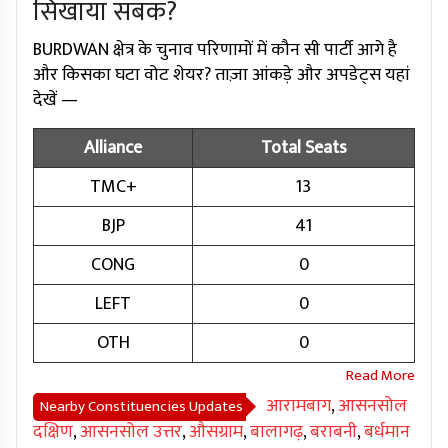
सिखाया सबक?
BURDWAN क्षेत्र के चुनाव परिणामों में कौन सी पार्टी आगे है
और किसका घटा वोट शेयर? ताज़ा आंकड़े और अपडेट्स यहां
देखें —
Alliance
Total Seats
TMC+
13
BJP
41
CONG
0
LEFT
0
OTH
0
आरामबाग
,
आसनसोल
Nearby Constituencies Updates
दक्षिण
,
आसनसोल उत्तर
,
औसग्राम
,
बालागढ़
,
बराबनी
,
बर्धमान