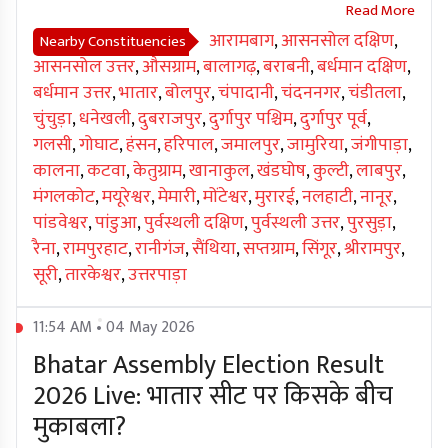
आरामबाग
,
आसनसोल दक्षिण
,
Nearby Constituencies
आसनसोल उत्तर
,
औसग्राम
,
बालागढ़
,
बराबनी
,
बर्धमान दक्षिण
,
बर्धमान उत्तर
,
भातार
,
बोलपुर
,
चंपादानी
,
चंदननगर
,
चंडीतला
,
चुंचुड़ा
,
धनेखली
,
दुबराजपुर
,
दुर्गापुर पश्चिम
,
दुर्गापुर पूर्व
,
गलसी
,
गोघाट
,
हंसन
,
हरिपाल
,
जमालपुर
,
जामुरिया
,
जंगीपाड़ा
,
कालना
,
कटवा
,
केतुग्राम
,
खानाकुल
,
खंडघोष
,
कुल्टी
,
लाबपुर
,
मंगलकोट
,
मयूरेश्वर
,
मेमारी
,
मोंटेश्वर
,
मुरारई
,
नलहाटी
,
नानूर
,
पांडवेश्वर
,
पांडुआ
,
पुर्वस्थली दक्षिण
,
पुर्वस्थली उत्तर
,
पुरसुड़ा
,
रैना
,
रामपुरहाट
,
रानीगंज
,
सैंथिया
,
सप्तग्राम
,
सिंगूर
,
श्रीरामपुर
,
सूरी
,
तारकेश्वर
,
उत्तरपाड़ा
11:54 AM • 04 May 2026
Bhatar Assembly Election Result
2026 Live: भातार सीट पर किसके बीच
मुकाबला?