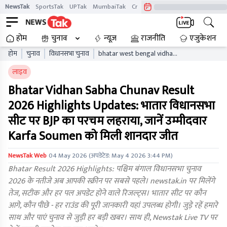
NewsTak
SportsTak
UPTak
MumbaiTak
CrimeTak
Lallantop
AstroTak
होम
चुनाव
न्यूज़
राजनीति
एजुकेशन
होम
चुनाव
विधानसभा चुनाव
bhatar west bengal vidhan
sabha chunav result live
लाइव
updates wbaelb
Bhatar Vidhan Sabha Chunav Result
2026 Highlights Updates: भातार विधानसभा
सीट पर BJP का परचम लहराया, जानें उम्मीदवार
Karfa Soumen को मिली शानदार जीत
NewsTak Web
04 May 2026
(अपडेटेड:
May 4 2026 3:44 PM
)
Bhatar Result 2026 Highlights: पश्चिम बंगाल विधानसभा चुनाव
2026 के नतीजे अब आपकी स्क्रीन पर सबसे पहले। newstak.in पर मिलेंगे
तेज, सटीक और हर पल अपडेट होने वाले रिजल्ट्स। भातार सीट पर कौन
आगे, कौन पीछे - हर राउंड की पूरी जानकारी यहां उपलब्ध होगी। जुड़े रहें हमारे
साथ और पाएं चुनाव से जुड़ी हर बड़ी खबर। साथ ही, Newstak Live TV पर