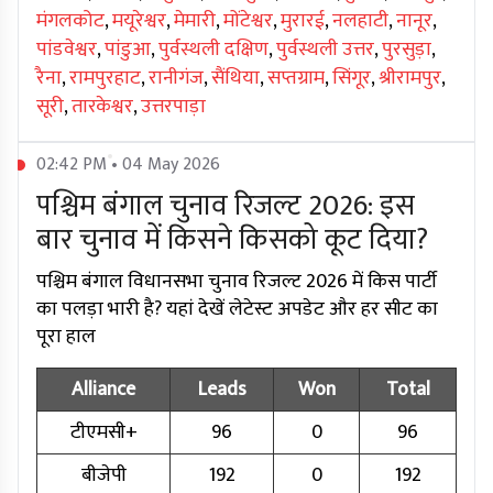
मंगलकोट
,
मयूरेश्वर
,
मेमारी
,
मोंटेश्वर
,
मुरारई
,
नलहाटी
,
नानूर
,
पांडवेश्वर
,
पांडुआ
,
पुर्वस्थली दक्षिण
,
पुर्वस्थली उत्तर
,
पुरसुड़ा
,
रैना
,
रामपुरहाट
,
रानीगंज
,
सैंथिया
,
सप्तग्राम
,
सिंगूर
,
श्रीरामपुर
,
सूरी
,
तारकेश्वर
,
उत्तरपाड़ा
02:42 PM • 04 May 2026
पश्चिम बंगाल चुनाव रिजल्ट 2026: इस
बार चुनाव में किसने किसको कूट दिया?
पश्चिम बंगाल विधानसभा चुनाव रिजल्ट 2026 में किस पार्टी
का पलड़ा भारी है? यहां देखें लेटेस्ट अपडेट और हर सीट का
पूरा हाल
Alliance
Leads
Won
Total
टीएमसी+
96
0
96
बीजेपी
192
0
192