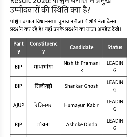
Result 2026: पश्चिम बंगाल में प्रमुख
उम्मीदवारों की स्थिति क्या है?
पश्चिम बंगाल विधानसभा चुनाव नतीजों में शीर्ष नेता कैसा
प्रदर्शन कर रहे हैं? यहाँ उनके प्रदर्शन का ताज़ा अपडेट देखें।
Part
Constituenc
Candidate
Status
y
y
Nishith Pramani
LEADIN
BJP
माथाभांगा
k
G
LEADIN
BJP
सिलीगुड़ी
Shankar Ghosh
G
LEADIN
AJUP
रेजिनगर
Humayun Kabir
G
LEADIN
BJP
मोयना
Ashoke Dinda
G