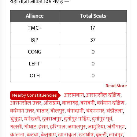
यहाँ ताज़ा आंकड़े दिए गए हैं —
Alliance
Total Seats
TMC+
17
BJP
37
CONG
0
LEFT
0
OTH
0
आरामबाग
,
आसनसोल दक्षिण
,
Nearby Constituencies
आसनसोल उत्तर
,
औसग्राम
,
बालागढ़
,
बराबनी
,
बर्धमान दक्षिण
,
बर्धमान उत्तर
,
भातार
,
बोलपुर
,
चंपादानी
,
चंदननगर
,
चंडीतला
,
चुंचुड़ा
,
धनेखली
,
दुबराजपुर
,
दुर्गापुर पश्चिम
,
दुर्गापुर पूर्व
,
गलसी
,
गोघाट
,
हंसन
,
हरिपाल
,
जमालपुर
,
जामुरिया
,
जंगीपाड़ा
,
कालना
,
कटवा
,
केतुग्राम
,
खानाकुल
,
खंडघोष
,
कुल्टी
,
लाबपुर
,