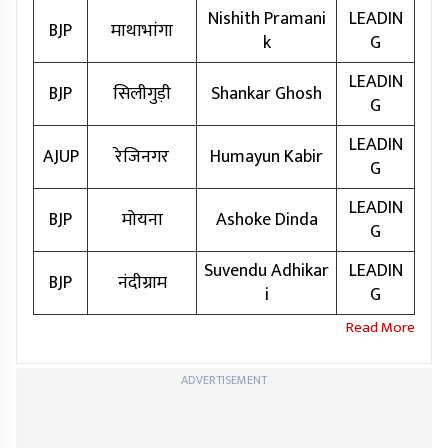
Nishith Pramani
LEADIN
BJP
माथाभांगा
k
G
LEADIN
BJP
सिलीगुड़ी
Shankar Ghosh
G
LEADIN
AJUP
रेजिनगर
Humayun Kabir
G
LEADIN
BJP
मोयना
Ashoke Dinda
G
Suvendu Adhikar
LEADIN
BJP
नंदीग्राम
i
G
ADVERTISEMENT