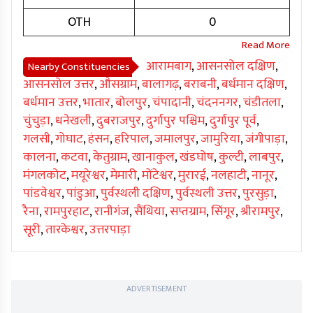
OTH
0
आरामबाग
,
आसनसोल दक्षिण
,
Nearby Constituencies
आसनसोल उत्तर
,
औसग्राम
,
बालागढ़
,
बराबनी
,
बर्धमान दक्षिण
,
बर्धमान उत्तर
,
भातार
,
बोलपुर
,
चंपादानी
,
चंदननगर
,
चंडीतला
,
चुंचुड़ा
,
धनेखली
,
दुबराजपुर
,
दुर्गापुर पश्चिम
,
दुर्गापुर पूर्व
,
गलसी
,
गोघाट
,
हंसन
,
हरिपाल
,
जमालपुर
,
जामुरिया
,
जंगीपाड़ा
,
कालना
,
कटवा
,
केतुग्राम
,
खानाकुल
,
खंडघोष
,
कुल्टी
,
लाबपुर
,
मंगलकोट
,
मयूरेश्वर
,
मेमारी
,
मोंटेश्वर
,
मुरारई
,
नलहाटी
,
नानूर
,
पांडवेश्वर
,
पांडुआ
,
पुर्वस्थली दक्षिण
,
पुर्वस्थली उत्तर
,
पुरसुड़ा
,
रैना
,
रामपुरहाट
,
रानीगंज
,
सैंथिया
,
सप्तग्राम
,
सिंगूर
,
श्रीरामपुर
,
सूरी
,
तारकेश्वर
,
उत्तरपाड़ा
ADVERTISEMENT