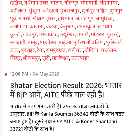
दक्षिण
,
बर्धमान उत्तर
,
भातार
,
बोलपुर
,
चंपादानी
,
चंदननगर
,
चंडीतला
,
चुंचुड़ा
,
धनेखली
,
दुबराजपुर
,
दुर्गापुर पश्चिम
,
दुर्गापुर
पूर्व
,
गलसी
,
गोघाट
,
हंसन
,
हरिपाल
,
जमालपुर
,
जामुरिया
,
जंगीपाड़ा
,
कालना
,
कटवा
,
केतुग्राम
,
खानाकुल
,
खंडघोष
,
कुल्टी
,
लाबपुर
,
मंगलकोट
,
मयूरेश्वर
,
मेमारी
,
मोंटेश्वर
,
मुरारई
,
नलहाटी
,
नानूर
,
पांडवेश्वर
,
पांडुआ
,
पुर्वस्थली दक्षिण
,
पुर्वस्थली
उत्तर
,
पुरसुड़ा
,
रैना
,
रामपुरहाट
,
रानीगंज
,
सैंथिया
,
सप्तग्राम
,
सिंगूर
,
श्रीरामपुर
,
सूरी
,
तारकेश्वर
,
उत्तरपाड़ा
12:08 PM • 04 May 2026
Bhatar Election Result 2026: भातार
में BJP आगे, AITC पीछे चल रही है।
भातार में मतगणना जारी है। उपलब्ध ताज़ा आंकड़ों के
अनुसार, BJP के Karfa Soumen 36342 वोटों के साथ बढ़त
बनाए हुए हैं। दूसरे स्थान पर AITC के Koner Shantanu
33721 वोटों के साथ हैं।