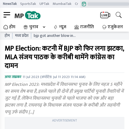
NewsTak
SportsTak
UPTak
MumbaiTak
CrimeTak
Lallantop
AstroTak
होम
चुनाव
न्यूज़
राजनीति
एजुकेशन
होम
मध्य प्रदेश
bjp got another blow in
katni closer to mla sanjay
MP Election: कटनी में BJP को फिर लगा झटका,
pathak will join congress
MLA संजय पाठक के करीबी थामेंगे कांग्रेस का
दामन
अमर ताम्रकर
11 Jul 2023
(अपडेटेड:
Jul 11 2023 11:14 AM
)
MP Election 2023: मध्यप्रदेश में विधानसभा चुनाव के लिए महज 5 महीने
का समय शेष बचा है, इससे पहले ही दाेनों ही प्रमुख पार्टियों चुनावी तैयारियों में
जुट गई हैं. लेकिन विधानसभा चुनावों से पहले भाजपा को एक और बड़ा
झटका लगा है. राघवगढ़ के विधायक संजय पाठक के करीबी और सहयोगी
पप्पू उर्फ संदीप […]
ADVERTISEMENT