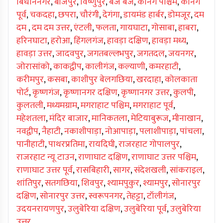
बिधाननगर
,
बीजपुर
,
विष्णुपुर
,
बज बज
,
कैनिंग पश्चिम
,
कैनिंग
पूर्व
,
चकदहा
,
छपरा
,
चौरंगी
,
देगंगा
,
डायमंड हार्बर
,
डोमजूर
,
दम
दम
,
दम दम उत्तर
,
एंटली
,
फलता
,
गायघाटा
,
गोसाबा
,
हाबरा
,
हरिनघाटा
,
हरोआ
,
हिंगलगंज
,
हावड़ा दक्षिण
,
हावड़ा मध्य
,
हावड़ा उत्तर
,
जादवपुर
,
जगतबल्लभपुर
,
जगतदल
,
जयनगर
,
जोरासांको
,
काकद्वीप
,
कालीगंज
,
कल्याणी
,
कमरहाटी
,
करीमपुर
,
कसबा
,
काशीपुर बेलगछिया
,
खरदाहा
,
कोलकाता
पोर्ट
,
कृष्णगंज
,
कृष्णानगर दक्षिण
,
कृष्णानगर उत्तर
,
कुलपी
,
कुलतली
,
मध्यमग्राम
,
मगराहाट पश्चिम
,
मगराहाट पूर्व
,
महेशतला
,
मंदिर बाजार
,
मानिकतला
,
मेटियाबुरूज
,
मीनाखान
,
नवद्वीप
,
नैहाटी
,
नकाशीपाड़ा
,
नोआपाड़ा
,
पलाशीपाड़ा
,
पांचला
,
पानीहाटी
,
पाथरप्रतिमा
,
रायदिघी
,
राजरहाट गोपालपुर
,
राजरहाट न्यू टाउन
,
राणाघाट दक्षिण
,
राणाघाट उत्तर पश्चिम
,
राणाघाट उत्तर पूर्व
,
रासबिहारी
,
सागर
,
संदेशखली
,
सांकराइल
,
शांतिपुर
,
सतगछिया
,
शिवपुर
,
श्यामपुकुर
,
श्यामपुर
,
सोनारपुर
दक्षिण
,
सोनारपुर उत्तर
,
स्वरूपनगर
,
तेहट्टा
,
टॉलीगंज
,
उदयनरायणपुर
,
उलुबेरिया दक्षिण
,
उलुबेरिया पूर्व
,
उलुबेरिया
उत्तर