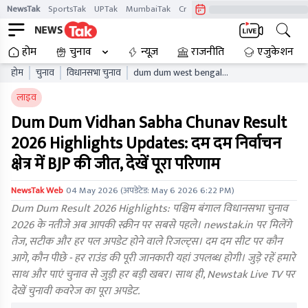
NewsTak
SportsTak
UPTak
MumbaiTak
CrimeTak
Lallantop
AstroTak
होम
चुनाव
न्यूज़
राजनीति
एजुकेशन
होम
चुनाव
विधानसभा चुनाव
dum dum west bengal
vidhan sabha chunav result
लाइव
live updates wbaelb
Dum Dum Vidhan Sabha Chunav Result
2026 Highlights Updates: दम दम निर्वाचन
क्षेत्र में BJP की जीत, देखें पूरा परिणाम
NewsTak Web
04 May 2026
(अपडेटेड:
May 6 2026 6:22 PM
)
Dum Dum Result 2026 Highlights: पश्चिम बंगाल विधानसभा चुनाव
2026 के नतीजे अब आपकी स्क्रीन पर सबसे पहले। newstak.in पर मिलेंगे
तेज, सटीक और हर पल अपडेट होने वाले रिजल्ट्स। दम दम सीट पर कौन
आगे, कौन पीछे - हर राउंड की पूरी जानकारी यहां उपलब्ध होगी। जुड़े रहें हमारे
साथ और पाएं चुनाव से जुड़ी हर बड़ी खबर। साथ ही, Newstak Live TV पर
देखें चुनावी कवरेज का पूरा अपडेट.