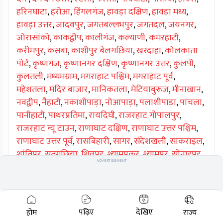
हरिनघाटा
,
हरोआ
,
हिंगलगंज
,
हावड़ा दक्षिण
,
हावड़ा मध्य
,
हावड़ा उत्तर
,
जादवपुर
,
जगतबल्लभपुर
,
जगतदल
,
जयनगर
,
जोरासांको
,
काकद्वीप
,
कालीगंज
,
कल्याणी
,
कमरहाटी
,
करीमपुर
,
कसबा
,
काशीपुर बेलगछिया
,
खरदाहा
,
कोलकाता
पोर्ट
,
कृष्णगंज
,
कृष्णानगर दक्षिण
,
कृष्णानगर उत्तर
,
कुलपी
,
कुलतली
,
मध्यमग्राम
,
मगराहाट पश्चिम
,
मगराहाट पूर्व
,
महेशतला
,
मंदिर बाजार
,
मानिकतला
,
मेटियाबुरूज
,
मीनाखान
,
नवद्वीप
,
नैहाटी
,
नकाशीपाड़ा
,
नोआपाड़ा
,
पलाशीपाड़ा
,
पांचला
,
पानीहाटी
,
पाथरप्रतिमा
,
रायदिघी
,
राजरहाट गोपालपुर
,
राजरहाट न्यू टाउन
,
राणाघाट दक्षिण
,
राणाघाट उत्तर पश्चिम
,
राणाघाट उत्तर पूर्व
,
रासबिहारी
,
सागर
,
संदेशखली
,
सांकराइल
,
शांतिपुर
,
सतगछिया
,
शिवपुर
,
श्यामपुकुर
,
श्यामपुर
,
सोनारपुर
ADVERTISEMENT
दक्षिण
,
सोनारपुर उत्तर
,
स्वरूपनगर
,
तेहट्टा
,
टॉलीगंज
,
उदयनरायणपुर
,
उलुबेरिया दक्षिण
,
उलुबेरिया पूर्व
,
उलुबेरिया
उत्तर
पढ़िए
देखिए
होम
राज्य
02:47 PM • 04 May 2026