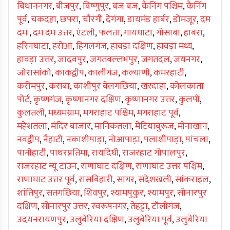
बिधाननगर
,
बीजपुर
,
विष्णुपुर
,
बज बज
,
कैनिंग पश्चिम
,
कैनिंग
पूर्व
,
चकदहा
,
छपरा
,
चौरंगी
,
देगंगा
,
डायमंड हार्बर
,
डोमजूर
,
दम
दम
,
दम दम उत्तर
,
एंटली
,
फलता
,
गायघाटा
,
गोसाबा
,
हाबरा
,
हरिनघाटा
,
हरोआ
,
हिंगलगंज
,
हावड़ा दक्षिण
,
हावड़ा मध्य
,
हावड़ा उत्तर
,
जादवपुर
,
जगतबल्लभपुर
,
जगतदल
,
जयनगर
,
जोरासांको
,
काकद्वीप
,
कालीगंज
,
कल्याणी
,
कमरहाटी
,
करीमपुर
,
कसबा
,
काशीपुर बेलगछिया
,
खरदाहा
,
कोलकाता
पोर्ट
,
कृष्णगंज
,
कृष्णानगर दक्षिण
,
कृष्णानगर उत्तर
,
कुलपी
,
कुलतली
,
मध्यमग्राम
,
मगराहाट पश्चिम
,
मगराहाट पूर्व
,
महेशतला
,
मंदिर बाजार
,
मानिकतला
,
मेटियाबुरूज
,
मीनाखान
,
नवद्वीप
,
नैहाटी
,
नकाशीपाड़ा
,
नोआपाड़ा
,
पलाशीपाड़ा
,
पांचला
,
पानीहाटी
,
पाथरप्रतिमा
,
रायदिघी
,
राजरहाट गोपालपुर
,
राजरहाट न्यू टाउन
,
राणाघाट दक्षिण
,
राणाघाट उत्तर पश्चिम
,
राणाघाट उत्तर पूर्व
,
रासबिहारी
,
सागर
,
संदेशखली
,
सांकराइल
,
शांतिपुर
,
सतगछिया
,
शिवपुर
,
श्यामपुकुर
,
श्यामपुर
,
सोनारपुर
दक्षिण
,
सोनारपुर उत्तर
,
स्वरूपनगर
,
तेहट्टा
,
टॉलीगंज
,
उदयनरायणपुर
,
उलुबेरिया दक्षिण
,
उलुबेरिया पूर्व
,
उलुबेरिया