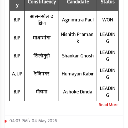
Constituency
Candidate
Status
y
आसनसोल द
BJP
Agnimitra Paul
WON
क्षिण
Nishith Pramani
LEADIN
BJP
माथाभांगा
k
G
LEADIN
BJP
सिलीगुड़ी
Shankar Ghosh
G
LEADIN
AJUP
रेजिनगर
Humayun Kabir
G
LEADIN
BJP
मोयना
Ashoke Dinda
G
04:03 PM • 04 May 2026