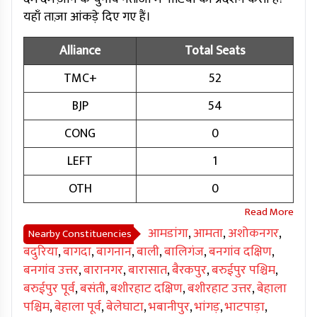
यहाँ ताज़ा आंकड़े दिए गए हैं।
Alliance
Total Seats
TMC+
52
BJP
54
CONG
0
LEFT
1
OTH
0
आमडांगा
,
आमता
,
अशोकनगर
,
Nearby Constituencies
बदुरिया
,
बागदा
,
बागनान
,
बाली
,
बालिगंज
,
बनगांव दक्षिण
,
बनगांव उत्तर
,
बारानगर
,
बारासात
,
बैरकपुर
,
बरुईपुर पश्चिम
,
बरुईपुर पूर्व
,
बसंती
,
बशीरहाट दक्षिण
,
बशीरहाट उत्तर
,
बेहाला
पश्चिम
,
बेहाला पूर्व
,
बेलेघाटा
,
भबानीपुर
,
भांगड़
,
भाटपाड़ा
,