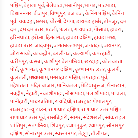
पश्चिम
,
बेहाला पूर्व
,
बेलेघाटा
,
भबानीपुर
,
भांगड़
,
भाटपाड़ा
,
बिधाननगर
,
बीजपुर
,
विष्णुपुर
,
बज बज
,
कैनिंग पश्चिम
,
कैनिंग
पूर्व
,
चकदहा
,
छपरा
,
चौरंगी
,
देगंगा
,
डायमंड हार्बर
,
डोमजूर
,
दम
दम
,
दम दम उत्तर
,
एंटली
,
फलता
,
गायघाटा
,
गोसाबा
,
हाबरा
,
हरिनघाटा
,
हरोआ
,
हिंगलगंज
,
हावड़ा दक्षिण
,
हावड़ा मध्य
,
हावड़ा उत्तर
,
जादवपुर
,
जगतबल्लभपुर
,
जगतदल
,
जयनगर
,
जोरासांको
,
काकद्वीप
,
कालीगंज
,
कल्याणी
,
कमरहाटी
,
करीमपुर
,
कसबा
,
काशीपुर बेलगछिया
,
खरदाहा
,
कोलकाता
पोर्ट
,
कृष्णगंज
,
कृष्णानगर दक्षिण
,
कृष्णानगर उत्तर
,
कुलपी
,
कुलतली
,
मध्यमग्राम
,
मगराहाट पश्चिम
,
मगराहाट पूर्व
,
महेशतला
,
मंदिर बाजार
,
मानिकतला
,
मेटियाबुरूज
,
मीनाखान
,
नवद्वीप
,
नैहाटी
,
नकाशीपाड़ा
,
नोआपाड़ा
,
पलाशीपाड़ा
,
पांचला
,
पानीहाटी
,
पाथरप्रतिमा
,
रायदिघी
,
राजरहाट गोपालपुर
,
राजरहाट न्यू टाउन
,
राणाघाट दक्षिण
,
राणाघाट उत्तर पश्चिम
,
राणाघाट उत्तर पूर्व
,
रासबिहारी
,
सागर
,
संदेशखली
,
सांकराइल
,
शांतिपुर
,
सतगछिया
,
शिवपुर
,
श्यामपुकुर
,
श्यामपुर
,
सोनारपुर
दक्षिण
,
सोनारपुर उत्तर
,
स्वरूपनगर
,
तेहट्टा
,
टॉलीगंज
,