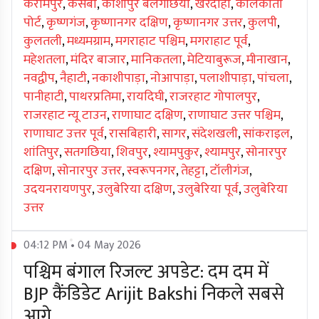
करीमपुर
,
कसबा
,
काशीपुर बेलगछिया
,
खरदाहा
,
कोलकाता
पोर्ट
,
कृष्णगंज
,
कृष्णानगर दक्षिण
,
कृष्णानगर उत्तर
,
कुलपी
,
कुलतली
,
मध्यमग्राम
,
मगराहाट पश्चिम
,
मगराहाट पूर्व
,
महेशतला
,
मंदिर बाजार
,
मानिकतला
,
मेटियाबुरूज
,
मीनाखान
,
नवद्वीप
,
नैहाटी
,
नकाशीपाड़ा
,
नोआपाड़ा
,
पलाशीपाड़ा
,
पांचला
,
पानीहाटी
,
पाथरप्रतिमा
,
रायदिघी
,
राजरहाट गोपालपुर
,
राजरहाट न्यू टाउन
,
राणाघाट दक्षिण
,
राणाघाट उत्तर पश्चिम
,
राणाघाट उत्तर पूर्व
,
रासबिहारी
,
सागर
,
संदेशखली
,
सांकराइल
,
शांतिपुर
,
सतगछिया
,
शिवपुर
,
श्यामपुकुर
,
श्यामपुर
,
सोनारपुर
दक्षिण
,
सोनारपुर उत्तर
,
स्वरूपनगर
,
तेहट्टा
,
टॉलीगंज
,
उदयनरायणपुर
,
उलुबेरिया दक्षिण
,
उलुबेरिया पूर्व
,
उलुबेरिया
उत्तर
04:12 PM • 04 May 2026
पश्चिम बंगाल रिजल्ट अपडेट: दम दम में
BJP कैंडिडेट Arijit Bakshi निकले सबसे
आगे