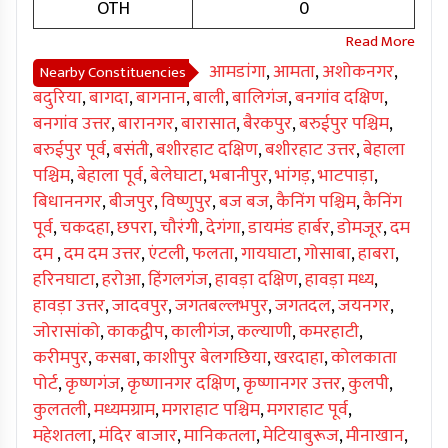
OTH
0
आमडांगा
,
आमता
,
अशोकनगर
,
Nearby Constituencies
बदुरिया
,
बागदा
,
बागनान
,
बाली
,
बालिगंज
,
बनगांव दक्षिण
,
बनगांव उत्तर
,
बारानगर
,
बारासात
,
बैरकपुर
,
बरुईपुर पश्चिम
,
बरुईपुर पूर्व
,
बसंती
,
बशीरहाट दक्षिण
,
बशीरहाट उत्तर
,
बेहाला
पश्चिम
,
बेहाला पूर्व
,
बेलेघाटा
,
भबानीपुर
,
भांगड़
,
भाटपाड़ा
,
बिधाननगर
,
बीजपुर
,
विष्णुपुर
,
बज बज
,
कैनिंग पश्चिम
,
कैनिंग
पूर्व
,
चकदहा
,
छपरा
,
चौरंगी
,
देगंगा
,
डायमंड हार्बर
,
डोमजूर
,
दम
दम
,
दम दम उत्तर
,
एंटली
,
फलता
,
गायघाटा
,
गोसाबा
,
हाबरा
,
हरिनघाटा
,
हरोआ
,
हिंगलगंज
,
हावड़ा दक्षिण
,
हावड़ा मध्य
,
हावड़ा उत्तर
,
जादवपुर
,
जगतबल्लभपुर
,
जगतदल
,
जयनगर
,
जोरासांको
,
काकद्वीप
,
कालीगंज
,
कल्याणी
,
कमरहाटी
,
करीमपुर
,
कसबा
,
काशीपुर बेलगछिया
,
खरदाहा
,
कोलकाता
पोर्ट
,
कृष्णगंज
,
कृष्णानगर दक्षिण
,
कृष्णानगर उत्तर
,
कुलपी
,
कुलतली
,
मध्यमग्राम
,
मगराहाट पश्चिम
,
मगराहाट पूर्व
,
महेशतला
,
मंदिर बाजार
,
मानिकतला
,
मेटियाबुरूज
,
मीनाखान
,