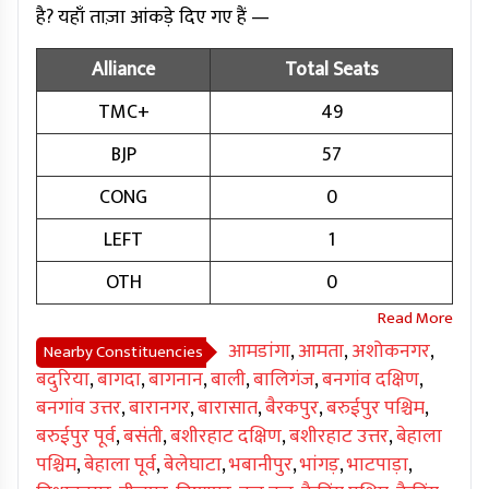
है? यहाँ ताज़ा आंकड़े दिए गए हैं —
Alliance
Total Seats
TMC+
49
BJP
57
CONG
0
LEFT
1
OTH
0
आमडांगा
,
आमता
,
अशोकनगर
,
Nearby Constituencies
बदुरिया
,
बागदा
,
बागनान
,
बाली
,
बालिगंज
,
बनगांव दक्षिण
,
बनगांव उत्तर
,
बारानगर
,
बारासात
,
बैरकपुर
,
बरुईपुर पश्चिम
,
बरुईपुर पूर्व
,
बसंती
,
बशीरहाट दक्षिण
,
बशीरहाट उत्तर
,
बेहाला
पश्चिम
,
बेहाला पूर्व
,
बेलेघाटा
,
भबानीपुर
,
भांगड़
,
भाटपाड़ा
,