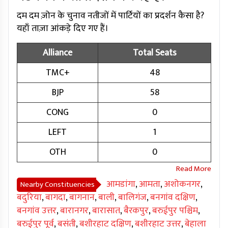
दम दम ज़ोन के चुनाव नतीजों में पार्टियों का प्रदर्शन कैसा है?
यहाँ ताज़ा आंकड़े दिए गए हैं।
Alliance
Total Seats
TMC+
48
BJP
58
CONG
0
LEFT
1
OTH
0
आमडांगा
,
आमता
,
अशोकनगर
,
Nearby Constituencies
बदुरिया
,
बागदा
,
बागनान
,
बाली
,
बालिगंज
,
बनगांव दक्षिण
,
बनगांव उत्तर
,
बारानगर
,
बारासात
,
बैरकपुर
,
बरुईपुर पश्चिम
,
बरुईपुर पूर्व
,
बसंती
,
बशीरहाट दक्षिण
,
बशीरहाट उत्तर
,
बेहाला