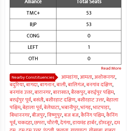
Alliance
Total Seats
TMC+
53
BJP
53
CONG
0
LEFT
1
OTH
0
आमडांगा
,
आमता
,
अशोकनगर
,
Nearby Constituencies
बदुरिया
,
बागदा
,
बागनान
,
बाली
,
बालिगंज
,
बनगांव दक्षिण
,
बनगांव उत्तर
,
बारानगर
,
बारासात
,
बैरकपुर
,
बरुईपुर पश्चिम
,
बरुईपुर पूर्व
,
बसंती
,
बशीरहाट दक्षिण
,
बशीरहाट उत्तर
,
बेहाला
पश्चिम
,
बेहाला पूर्व
,
बेलेघाटा
,
भबानीपुर
,
भांगड़
,
भाटपाड़ा
,
बिधाननगर
,
बीजपुर
,
विष्णुपुर
,
बज बज
,
कैनिंग पश्चिम
,
कैनिंग
पूर्व
,
चकदहा
,
छपरा
,
चौरंगी
,
देगंगा
,
डायमंड हार्बर
,
डोमजूर
,
दम
दम
,
दम दम उत्तर
,
एंटली
,
फलता
,
गायघाटा
,
गोसाबा
,
हाबरा
,