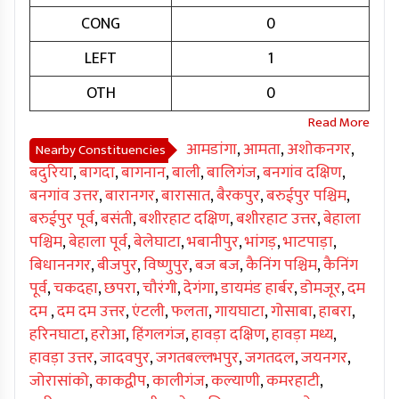
CONG
0
LEFT
1
OTH
0
आमडांगा
,
आमता
,
अशोकनगर
,
Nearby Constituencies
बदुरिया
,
बागदा
,
बागनान
,
बाली
,
बालिगंज
,
बनगांव दक्षिण
,
बनगांव उत्तर
,
बारानगर
,
बारासात
,
बैरकपुर
,
बरुईपुर पश्चिम
,
बरुईपुर पूर्व
,
बसंती
,
बशीरहाट दक्षिण
,
बशीरहाट उत्तर
,
बेहाला
पश्चिम
,
बेहाला पूर्व
,
बेलेघाटा
,
भबानीपुर
,
भांगड़
,
भाटपाड़ा
,
बिधाननगर
,
बीजपुर
,
विष्णुपुर
,
बज बज
,
कैनिंग पश्चिम
,
कैनिंग
पूर्व
,
चकदहा
,
छपरा
,
चौरंगी
,
देगंगा
,
डायमंड हार्बर
,
डोमजूर
,
दम
दम
,
दम दम उत्तर
,
एंटली
,
फलता
,
गायघाटा
,
गोसाबा
,
हाबरा
,
हरिनघाटा
,
हरोआ
,
हिंगलगंज
,
हावड़ा दक्षिण
,
हावड़ा मध्य
,
हावड़ा उत्तर
,
जादवपुर
,
जगतबल्लभपुर
,
जगतदल
,
जयनगर
,
जोरासांको
,
काकद्वीप
,
कालीगंज
,
कल्याणी
,
कमरहाटी
,