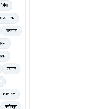
देगंगा
म दम उत्तर
गायघाटा
साबा
द्रपुर
इटाहार
़ा
कालीगंज
करीमपुर