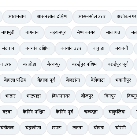
आरामबाग
आसनसोल दक्षिण
आसनसोल उत्तर
अशोकनगर
बाघमुंडी
बागनान
बहरामपुर
बैष्णबनगर
बालागढ़
बल
बंदवान
बनगांव दक्षिण
बनगांव उत्तर
बांकुड़ा
बराबनी
ान उत्तर
बरजोड़ा
बैरकपुर
बरुईपुर पश्चिम
बरुईपुर पूर्व
बेहाला पश्चिम
बेहाला पूर्व
बेलडांगा
बेलेघाटा
भबानीपुर
भातार
भाटपाड़ा
बिधाननगर
बीजपुर
बिनपुर
विष्णु
बड़वा
कैनिंग पश्चिम
कैनिंग पूर्व
चकदहा
चाकुलिया
चंडीतला
चंद्रकोणा
छपरा
छतना
चोपड़ा
चौरंगी