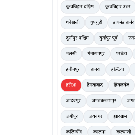
कूचबिहार दक्षिण
कूचबिहार उत्तर
धनेखली
धुपगुड़ी
डायमंड हार्बर
दुर्गापुर पश्चिम
दुर्गापुर पूर्व
एगर
गलसी
गंगारामपुर
गरबेटा
हबीबपुर
हाबरा
हल्दिया
हरोआ
हेमताबाद
हिंगलगंज
जादवपुर
जगतबल्लभपुर
जग
जंगीपुर
जयनगर
झारग्राम
कलिम्पोंग
कालना
कल्याणी