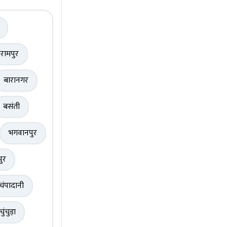
रामपुर
बारानगर
बसंती
भगवानपुर
पुर
चंपादानी
चुंचुड़ा