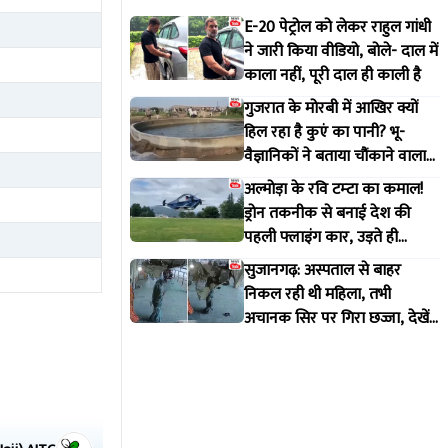
E-20 पेट्रोल को लेकर राहुल गांधी
ने जारी किया वीडियो, बोले- दाल में
काला नहीं, पूरी दाल ही काली है
गुजरात के मोरबी में आखिर क्यों
हिल रहा है कुएं का पानी? भू-
वैज्ञानिकों ने बताया चौंकाने वाला
सच
अल्मोड़ा के रवि टम्टा का कमाल!
ड्रोन तकनीक से बनाई देश की
पहली फ्लाइंग कार, उड़ते ही
वायरल हुआ वीडियो
सुजानगढ़: अस्पताल से बाहर
निकल रही थी महिला, तभी
अचानक सिर पर गिरा छज्जा, देखें
VIDEO