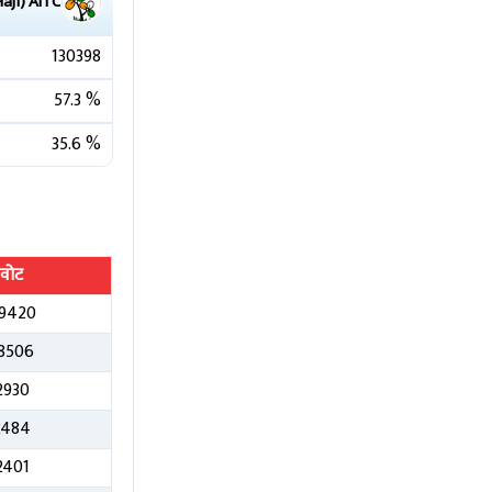
aji)
AITC
130398
57.3
%
35.6
%
वोट
9420
8506
2930
2484
2401