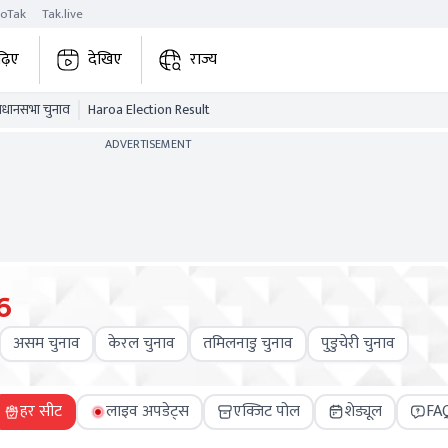
roTak
Tak.live
ढ़िए
देखिए
राज्य
विधानसभा चुनाव
Haroa Election Result
ADVERTISEMENT
6
असम चुनाव
केरल चुनाव
तमिलनाडु चुनाव
पुडुचेरी चुनाव
हर सीट
लाइव अपडेट्स
एक्जिट पोल
शेड्यूल
FA