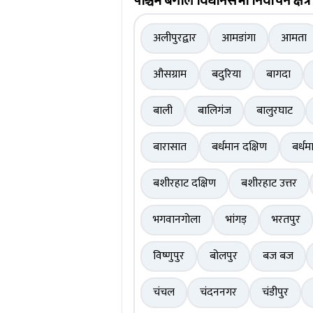
पश्चिम बंगाल विधानसभा निर्वाचन क्षेत्र
अलीपुरद्वार
आमडांगा
आमता
औसग्राम
बदुरिया
बागदा
बाली
बालिगंज
बालुरघाट
बारासात
बर्धमान दक्षिण
बर्धम
बशीरहाट दक्षिण
बशीरहाट उत्तर
भगवानगोला
भांगड़
भरतपुर
विष्णुपुर
बोलपुर
बज बज
चंचल
चंदननगर
चंडीपुर