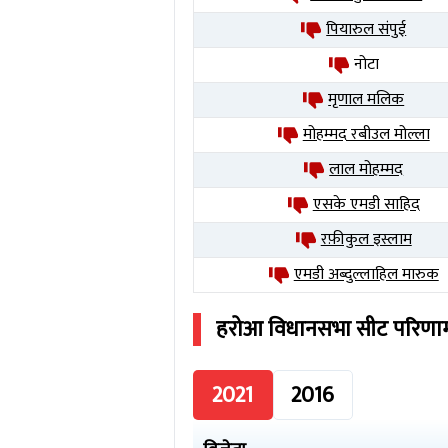
पियारुल संपुई
नोटा
मृणाल मलिक
मोहम्मद रबीउल मोल्ला
लाल मोहम्मद
एसके एमडी साहिद
रफ़ीकुल इस्लाम
एमडी अब्दुल्लाहिल मारुक
हरोआ
विधानसभा सीट परिण
2021
2016