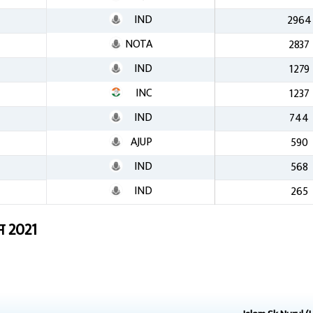
IND
2964
NOTA
2837
IND
1279
INC
1237
IND
744
AJUP
590
IND
568
IND
265
ाम
2021