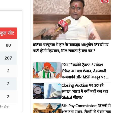
दतिया उपचुनाव में हार के बावजूद आशुतोष तिवारी पर
पार्टी होगी मेहरबान, मिल सकता है बड़ा पद ?
'फिर निकलेंगे ट्रैक्टर...' राकेश
टिकैत का बड़ा ऐलान, देशव्यापी
कर्जमाफी और MSP कानून पर दी
सरकार को चेतावनी
Closing Auction पर उठ रहे
सवाल, भारत में क्यों नहीं चल रहा
Global मॉडल?
8th Pay Commission: दिल्ली में
शुरू हुआ मंथन, सैलरी से पेंशन तक