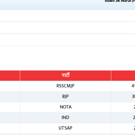
Islam Sk Nurul (H
पार्टी
RSSCMJP
4
BJP
3
NOTA
IND
UTSAP