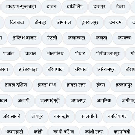
डाबग्राम-फुलबाड़ी
दांतन
दार्जिलिंग
दासपुर
डेबरा
दिनहाटा
डोमजूर
डोमकल
दुबराजपुर
दम दम
द
ा
इंग्लिश बाजार
एंटली
फलाकाटा
फलता
फरक्का
गाजोल
घाटाल
गोलपोखर
गोघाट
गोपीवल्लभपुर
गो
हंसन
हरिहरपाड़ा
हरिनघाटा
हरिपाल
हरिरामपुर
हरिश्चं
हावड़ा दक्षिण
हावड़ा मध्य
हावड़ा उत्तर
इंदस
इस्लामपुर
तदल
जलांगी
जलपाईगुड़ी
जमालपुर
जामुरिया
जंगीपाड
जोरासांको
जॉयपुर
काकद्वीप
कालचीनी
कालियागंज
कमरहाटी
कांडी
कांथी दक्षिण
कांथी उत्तर
करनदिघी