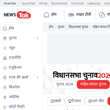
NewsTak
SportsTak
UPTak
MumbaiTak
CrimeTak
Lallantop
Ast
होम
लाइव टीवी
प
होम
चुनाव
विधानसभा चुनाव
पश्चिम बंगाल 
होम
चुनाव
न्यूज़
राजनीति
एजुकेशन
विधानसभा चुनाव
202
राज्य की खबरें
चुनाव 2026
पश्चिम बंगाल चुनाव
बिजनेस
ज्योतिष
खबरें
रिजल्ट
VIP सीट
फोटो गैलरी