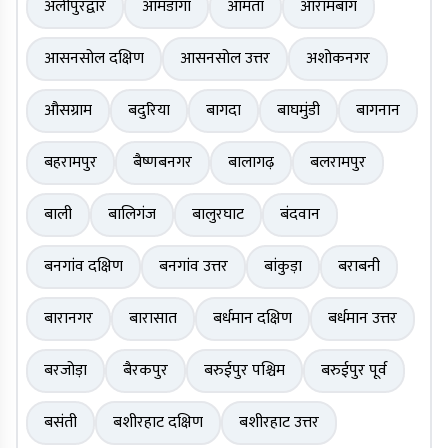
अलीपुरद्वार
आमडांगा
आमता
आरामबाग
आसनसोल दक्षिण
आसनसोल उत्तर
अशोकनगर
औसग्राम
बदुरिया
बागदा
बाघमुंडी
बागनान
बहरामपुर
बैष्णबनगर
बालागढ़
बलरामपुर
बाली
बालिगंज
बालुरघाट
बंदवान
बनगांव दक्षिण
बनगांव उत्तर
बांकुड़ा
बराबनी
बारानगर
बारासात
बर्धमान दक्षिण
बर्धमान उत्तर
बरजोड़ा
बैरकपुर
बरुईपुर पश्चिम
बरुईपुर पूर्व
बसंती
बशीरहाट दक्षिण
बशीरहाट उत्तर