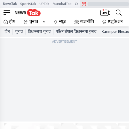
NewsTak
SportsTak
UPTak
MumbaiTak
CrimeTak
Lallantop
AstroTak
होम
चुनाव
न्यूज़
राजनीति
एजुकेशन
होम
चुनाव
विधानसभा चुनाव
पश्चिम बंगाल विधानसभा चुनाव
Karimpur Electio
ADVERTISEMENT