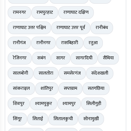
रामनगर
रामपुरहाट
राणाघाट दक्षिण
राणाघाट उत्तर पश्चिम
राणाघाट उत्तर पूर्व
रानीबंध
रानीगंज
रानीनगर
रासबिहारी
रतुआ
रेजिनगर
सबंग
सागर
सागरदिघी
सैंथिया
सालबोनी
सालतोरा
समसेरगंज
संदेशखली
सांकराइल
शांतिपुर
सप्तग्राम
सतगछिया
शिवपुर
श्यामपुकुर
श्यामपुर
सिलीगुड़ी
सिंगूर
सिताई
सितालकुची
सोनामुखी