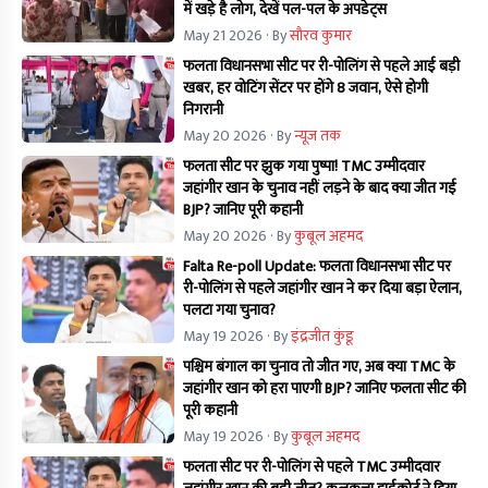
में खड़े है लोग, देखें पल-पल के अपडेट्स
May 21 2026
· By
सौरव कुमार
फलता विधानसभा सीट पर री-पोलिंग से पहले आई बड़ी
खबर, हर वोटिंग सेंटर पर होंगे 8 जवान, ऐसे होगी
निगरानी
May 20 2026
· By
न्यूज तक
फलता सीट पर झुक गया पुष्पा! TMC उम्मीदवार
जहांगीर खान के चुनाव नहीं लड़ने के बाद क्या जीत गई
BJP? जानिए पूरी कहानी
May 20 2026
· By
कुबूल अहमद
Falta Re-poll Update: फलता विधानसभा सीट पर
री-पोलिंग से पहले जहांगीर खान ने कर दिया बड़ा ऐलान,
पलटा गया चुनाव?
May 19 2026
· By
इंद्रजीत कुंडू
पश्चिम बंगाल का चुनाव तो जीत गए, अब क्या TMC के
जहांगीर खान को हरा पाएगी BJP? जानिए फलता सीट की
पूरी कहानी
May 19 2026
· By
कुबूल अहमद
फलता सीट पर री-पोलिंग से पहले TMC उम्मीदवार