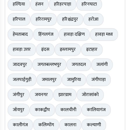
हल्दिया
हंसन
हरिहरपाड़ा
हरिनघाटा
हरिपाल
हरिरामपुर
हरिश्चंद्रपुर
हरोआ
हेमताबाद
हिंगलगंज
हावड़ा दक्षिण
हावड़ा मध्य
हावड़ा उत्तर
इंदस
इस्लामपुर
इटाहार
जादवपुर
जगतबल्लभपुर
जगतदल
जलांगी
जलपाईगुड़ी
जमालपुर
जामुरिया
जंगीपाड़ा
जंगीपुर
जयनगर
झारग्राम
जोरासांको
जॉयपुर
काकद्वीप
कालचीनी
कालियागंज
कालीगंज
कलिम्पोंग
कालना
कल्याणी