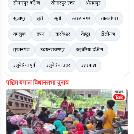
सोनारपुर दक्षिण
सोनारपुर उत्तर
श्रीरामपुर
सुजापुर
सूरी
सूती
स्वरूपनगर
तालडांगरा
तमलुक
तपन
तारकेश्वर
तेहट्टा
टॉलीगंज
तूफानगंज
उदयनरायणपुर
उलुबेरिया दक्षिण
उलुबेरिया पूर्व
उलुबेरिया उत्तर
उत्तरपाड़ा
पश्चिम बंगाल विधानसभा चुनाव