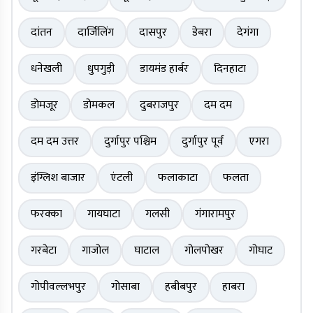
दांतन
दार्जिलिंग
दासपुर
डेबरा
देगंगा
धनेखली
धुपगुड़ी
डायमंड हार्बर
दिनहाटा
डोमजूर
डोमकल
दुबराजपुर
दम दम
दम दम उत्तर
दुर्गापुर पश्चिम
दुर्गापुर पूर्व
एगरा
इंग्लिश बाजार
एंटली
फलाकाटा
फलता
फरक्का
गायघाटा
गलसी
गंगारामपुर
गरबेटा
गाजोल
घाटाल
गोलपोखर
गोघाट
गोपीवल्लभपुर
गोसाबा
हबीबपुर
हाबरा