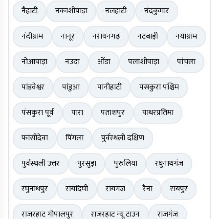
नैहाटी
नकाशीपाड़ा
नलहाटी
नंदकुमार
नंदीग्राम
नानूर
नरायनगढ़
नटबाड़ी
नयाग्राम
नोआपाड़ा
नउदा
ओंडा
पलाशीपाड़ा
पांचला
पांडवेश्वर
पांडुआ
पानीहाटी
पंसकुरा पश्चिम
पंसकुरा पूर्व
पारा
पताशपुर
पाथरप्रतिमा
फांसीदेवा
पिंगला
पुर्वस्थली दक्षिण
पुर्वस्थली उत्तर
पुरसुड़ा
पुरुलिया
रघुनाथगंज
रघुनाथपुर
रायदिघी
रायगंज
रैना
रायपुर
राजरहाट गोपालपुर
राजरहाट न्यू टाउन
राजगंज