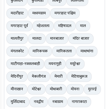
कुर्सियांग
कुशमांडी
लाबपुर
लालगोला
मदारीहाट
मध्यमग्राम
मगराहाट पश्चिम
मगराहाट पूर्व
महेशतला
महिषादल
माल
मालतीपुर
मालदा
मानबाजार
मंदिर बाजार
मंगलकोट
मानिकचक
मानिकतला
माथाभांगा
माटीगाड़ा-नक्सलबाड़ी
मयनागुड़ी
मयूरेश्वर
मेदिनीपुर
मेकलीगंज
मेमारी
मेटियाबुरूज
मीनाखान
मोंटेश्वर
मोथाबारी
मोयना
मुरारई
मुर्शिदाबाद
नवद्वीप
नबाग्राम
नागराकाटा