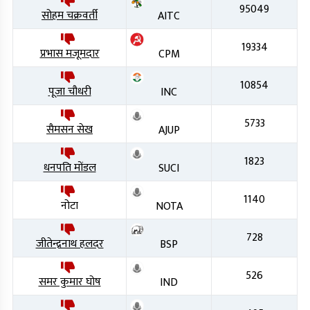
95049
सोहम चक्रवर्ती
AITC
19334
प्रभास मजूमदार
CPM
10854
पूजा चौधरी
INC
5733
सैमसन सेख
AJUP
1823
धनपति मोंडल
SUCI
1140
नोटा
NOTA
728
जीतेन्द्रनाथ हलदर
BSP
526
समर कुमार घोष
IND