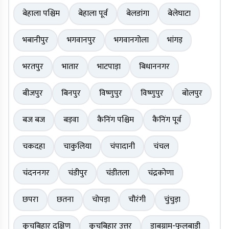
बेहाला पश्चिम
बेहाला पूर्व
बेलडांगा
बेलेघाटा
भबानीपुर
भगवानपुर
भगवानगोला
भांगड़
भरतपुर
भातार
भाटपाड़ा
बिधाननगर
बीजपुर
बिनपुर
विष्णुपुर
विष्णुपुर
बोलपुर
बज बज
बड़वा
कैनिंग पश्चिम
कैनिंग पूर्व
चकदहा
चाकुलिया
चंपादानी
चंचल
चंदननगर
चंडीपुर
चंडीतला
चंद्रकोणा
छपरा
छतना
चोपड़ा
चौरंगी
चुंचुड़ा
कूचबिहार दक्षिण
कूचबिहार उत्तर
डाबग्राम-फुलबाड़ी