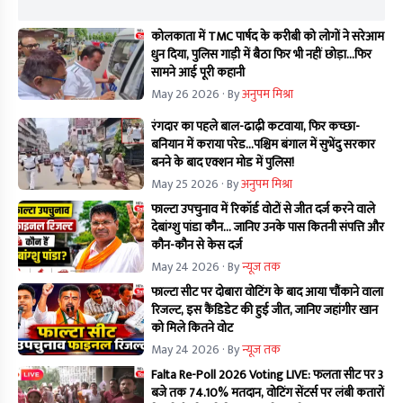
कोलकाता में TMC पार्षद के करीबी को लोगों ने सरेआम
धुन दिया, पुलिस गाड़ी में बैठा फिर भी नहीं छोड़ा...फिर
सामने आई पूरी कहानी
May 26 2026
· By
अनुपम मिश्रा
रंगदार का पहले बाल-ढाढ़ी कटवाया, फिर कच्छा-
बनियान में कराया परेड...पश्चिम बंगाल में सुभेंदु सरकार
बनने के बाद एक्शन मोड में पुलिस!
May 25 2026
· By
अनुपम मिश्रा
फाल्टा उपचुनाव में रिकॉर्ड वोटों से जीत दर्ज करने वाले
देबांग्शु पांडा कौन… जानिए उनके पास कितनी संपत्ति और
कौन-कौन से केस दर्ज
May 24 2026
· By
न्यूज तक
फाल्टा सीट पर दोबारा वोटिंग के बाद आया चौंकाने वाला
रिजल्ट, इस कैंडिडेट की हुई जीत, जानिए जहांगीर खान
को मिले कितने वोट
May 24 2026
· By
न्यूज तक
Falta Re-Poll 2026 Voting LIVE: फलता सीट पर 3
बजे तक 74.10% मतदान, वोटिंग सेंटर्स पर लंबी कतारों