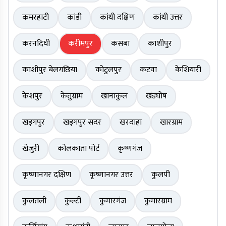
कमरहाटी
कांडी
कांथी दक्षिण
कांथी उत्तर
करनदिघी
करीमपुर
कसबा
काशीपुर
काशीपुर बेलगछिया
कोटुलपुर
कटवा
केशियारी
केशपुर
केतुग्राम
खानाकुल
खंडघोष
खड़गपुर
खड़गपुर सदर
खरदाहा
खारग्राम
खेजुरी
कोलकाता पोर्ट
कृष्णगंज
कृष्णानगर दक्षिण
कृष्णानगर उत्तर
कुलपी
कुलतली
कुल्टी
कुमारगंज
कुमारग्राम