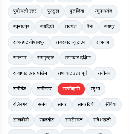
पुर्वस्थली उत्तर
पुरसुड़ा
पुरुलिया
रघुनाथगंज
रघुनाथपुर
रायदिघी
रायगंज
रैना
रायपुर
राजरहाट गोपालपुर
राजरहाट न्यू टाउन
राजगंज
रामनगर
रामपुरहाट
राणाघाट दक्षिण
राणाघाट उत्तर पश्चिम
राणाघाट उत्तर पूर्व
रानीबंध
रानीगंज
रानीनगर
रासबिहारी
रतुआ
रेजिनगर
सबंग
सागर
सागरदिघी
सैंथिया
सालबोनी
सालतोरा
समसेरगंज
संदेशखली