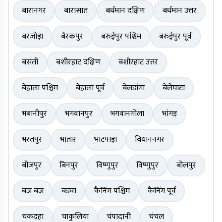
बारानगर
बारासात
बर्धमान दक्षिण
बर्धमान उत्तर
बरजोड़ा
बैरकपुर
बरुईपुर पश्चिम
बरुईपुर पूर्व
बसंती
बशीरहाट दक्षिण
बशीरहाट उत्तर
बेहाला पश्चिम
बेहाला पूर्व
बेलडांगा
बेलेघाटा
भबानीपुर
भगवानपुर
भगवानगोला
भांगड़
भरतपुर
भातार
भाटपाड़ा
बिधाननगर
बीजपुर
बिनपुर
विष्णुपुर
विष्णुपुर
बोलपुर
बज बज
बड़वा
कैनिंग पश्चिम
कैनिंग पूर्व
चकदहा
चाकुलिया
चंपादानी
चंचल