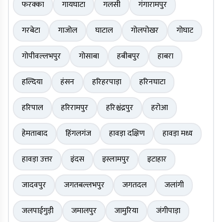
फरक्का
गायघाटा
गलसी
गंगारामपुर
गरबेटा
गाजोल
घाटाल
गोलपोखर
गोघाट
गोपीवल्लभपुर
गोसाबा
हबीबपुर
हाबरा
हल्दिया
हंसन
हरिहरपाड़ा
हरिनघाटा
हरिपाल
हरिरामपुर
हरिश्चंद्रपुर
हरोआ
हेमताबाद
हिंगलगंज
हावड़ा दक्षिण
हावड़ा मध्य
हावड़ा उत्तर
इंदस
इस्लामपुर
इटाहार
जादवपुर
जगतबल्लभपुर
जगतदल
जलांगी
जलपाईगुड़ी
जमालपुर
जामुरिया
जंगीपाड़ा