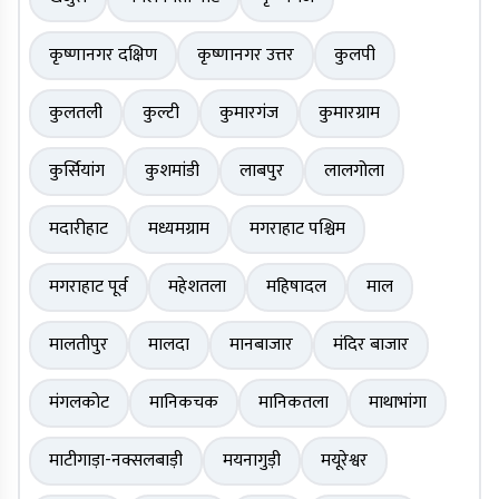
कृष्णानगर दक्षिण
कृष्णानगर उत्तर
कुलपी
कुलतली
कुल्टी
कुमारगंज
कुमारग्राम
कुर्सियांग
कुशमांडी
लाबपुर
लालगोला
मदारीहाट
मध्यमग्राम
मगराहाट पश्चिम
मगराहाट पूर्व
महेशतला
महिषादल
माल
मालतीपुर
मालदा
मानबाजार
मंदिर बाजार
मंगलकोट
मानिकचक
मानिकतला
माथाभांगा
माटीगाड़ा-नक्सलबाड़ी
मयनागुड़ी
मयूरेश्वर