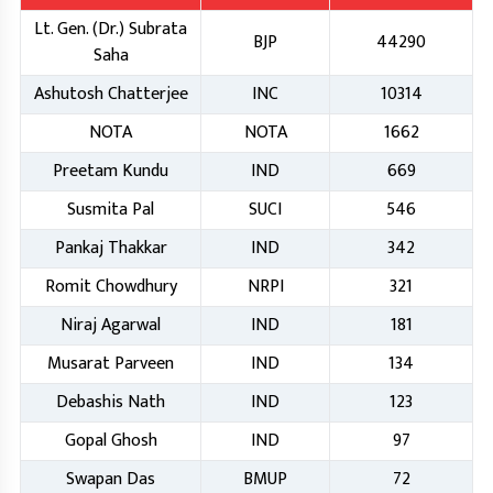
Lt. Gen. (Dr.) Subrata
BJP
44290
Saha
Ashutosh Chatterjee
INC
10314
NOTA
NOTA
1662
Preetam Kundu
IND
669
Susmita Pal
SUCI
546
Pankaj Thakkar
IND
342
Romit Chowdhury
NRPI
321
Niraj Agarwal
IND
181
Musarat Parveen
IND
134
Debashis Nath
IND
123
Gopal Ghosh
IND
97
Swapan Das
BMUP
72