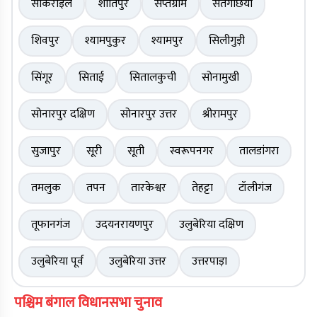
सांकराइल
शांतिपुर
सप्तग्राम
सतगछिया
शिवपुर
श्यामपुकुर
श्यामपुर
सिलीगुड़ी
सिंगूर
सिताई
सितालकुची
सोनामुखी
सोनारपुर दक्षिण
सोनारपुर उत्तर
श्रीरामपुर
सुजापुर
सूरी
सूती
स्वरूपनगर
तालडांगरा
तमलुक
तपन
तारकेश्वर
तेहट्टा
टॉलीगंज
तूफानगंज
उदयनरायणपुर
उलुबेरिया दक्षिण
उलुबेरिया पूर्व
उलुबेरिया उत्तर
उत्तरपाड़ा
पश्चिम बंगाल विधानसभा चुनाव