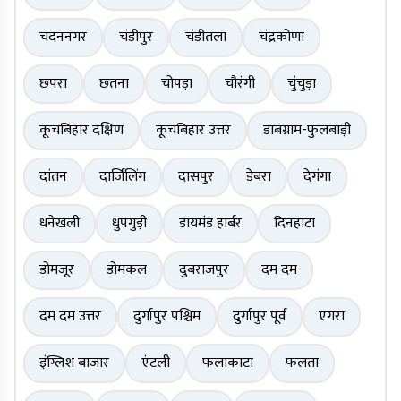
चंदननगर
चंडीपुर
चंडीतला
चंद्रकोणा
छपरा
छतना
चोपड़ा
चौरंगी
चुंचुड़ा
कूचबिहार दक्षिण
कूचबिहार उत्तर
डाबग्राम-फुलबाड़ी
दांतन
दार्जिलिंग
दासपुर
डेबरा
देगंगा
धनेखली
धुपगुड़ी
डायमंड हार्बर
दिनहाटा
डोमजूर
डोमकल
दुबराजपुर
दम दम
दम दम उत्तर
दुर्गापुर पश्चिम
दुर्गापुर पूर्व
एगरा
इंग्लिश बाजार
एंटली
फलाकाटा
फलता