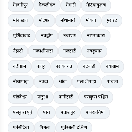
मेदिनीपुर
मेकलीगंज
मेमारी
मेटियाबुरूज
मीनाखान
मोंटेश्वर
मोथाबारी
मोयना
मुरारई
मुर्शिदाबाद
नवद्वीप
नबाग्राम
नागराकाटा
नैहाटी
नकाशीपाड़ा
नलहाटी
नंदकुमार
नंदीग्राम
नानूर
नरायनगढ़
नटबाड़ी
नयाग्राम
नोआपाड़ा
नउदा
ओंडा
पलाशीपाड़ा
पांचला
पांडवेश्वर
पांडुआ
पानीहाटी
पंसकुरा पश्चिम
पंसकुरा पूर्व
पारा
पताशपुर
पाथरप्रतिमा
फांसीदेवा
पिंगला
पुर्वस्थली दक्षिण