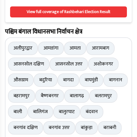
View full coverage of Rashbehari Election Result
पश्चिम बंगाल विधानसभा निर्वाचन क्षेत्र
अलीपुरद्वार
आमडांगा
आमता
आरामबाग
आसनसोल दक्षिण
आसनसोल उत्तर
अशोकनगर
औसग्राम
बदुरिया
बागदा
बाघमुंडी
बागनान
बहरामपुर
बैष्णबनगर
बालागढ़
बलरामपुर
बाली
बालिगंज
बालुरघाट
बंदवान
बनगांव दक्षिण
बनगांव उत्तर
बांकुड़ा
बराबनी