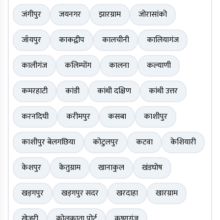
जंगीपुर
जयनगर
झारग्राम
जोरासांको
जॉयपुर
काकद्वीप
कालचीनी
कालियागंज
कालीगंज
कलिम्पोंग
कालना
कल्याणी
कमरहाटी
कांडी
कांथी दक्षिण
कांथी उत्तर
करनदिघी
करीमपुर
कसबा
काशीपुर
काशीपुर बेलगछिया
कोटुलपुर
कटवा
केशियारी
केशपुर
केतुग्राम
खानाकुल
खंडघोष
खड़गपुर
खड़गपुर सदर
खरदाहा
खारग्राम
खेजुरी
कोलकाता पोर्ट
कृष्णगंज