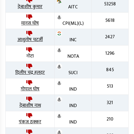
53258
देबाशीष कुमार
AITC
5618
मानस घोष
CPI(ML)(L)
2427
आशुतोष चटर्जी
INC
1296
नोटा
NOTA
845
दिलीप चंद्र हलदर
SUCI
513
गोपाल घोष
IND
321
देबाशीष नाथ
IND
210
पंकज ठक्कर
IND