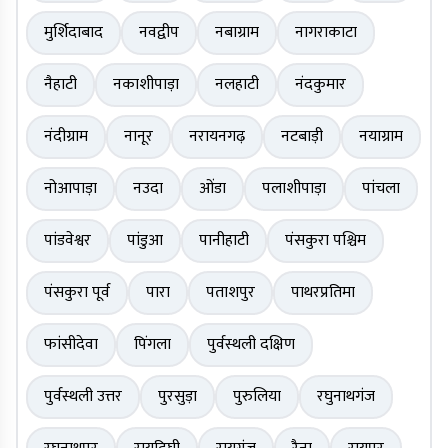
मुर्शिदाबाद
नवद्वीप
नबाग्राम
नागराकाटा
नैहाटी
नकाशीपाड़ा
नलहाटी
नंदकुमार
नंदीग्राम
नानूर
नरायनगढ़
नटबाड़ी
नयाग्राम
नोआपाड़ा
नउदा
ओंडा
पलाशीपाड़ा
पांचला
पांडवेश्वर
पांडुआ
पानीहाटी
पंसकुरा पश्चिम
पंसकुरा पूर्व
पारा
पताशपुर
पाथरप्रतिमा
फांसीदेवा
पिंगला
पुर्वस्थली दक्षिण
पुर्वस्थली उत्तर
पुरसुड़ा
पुरुलिया
रघुनाथगंज