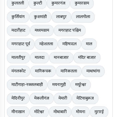
कुलतली
कुल्टी
कुमारगंज
कुमारग्राम
कुर्सियांग
कुशमांडी
लाबपुर
लालगोला
मदारीहाट
मध्यमग्राम
मगराहाट पश्चिम
मगराहाट पूर्व
महेशतला
महिषादल
माल
मालतीपुर
मालदा
मानबाजार
मंदिर बाजार
मंगलकोट
मानिकचक
मानिकतला
माथाभांगा
माटीगाड़ा-नक्सलबाड़ी
मयनागुड़ी
मयूरेश्वर
मेदिनीपुर
मेकलीगंज
मेमारी
मेटियाबुरूज
मीनाखान
मोंटेश्वर
मोथाबारी
मोयना
मुरारई