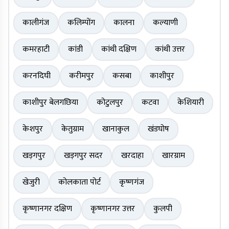
कालीगंज
कलिम्पोंग
कालना
कल्याणी
कमरहाटी
कांडी
कांथी दक्षिण
कांथी उत्तर
करनदिघी
करीमपुर
कसबा
काशीपुर
काशीपुर बेलगछिया
कोटुलपुर
कटवा
केशियारी
केशपुर
केतुग्राम
खानाकुल
खंडघोष
खड़गपुर
खड़गपुर सदर
खरदाहा
खारग्राम
खेजुरी
कोलकाता पोर्ट
कृष्णगंज
कृष्णानगर दक्षिण
कृष्णानगर उत्तर
कुलपी