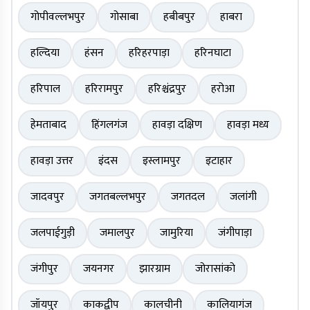
गोपीवल्लभपुर
गोसाबा
हबीबपुर
हाबरा
हल्दिया
हंसन
हरिहरपाड़ा
हरिनघाटा
हरिपाल
हरिरामपुर
हरिश्चंद्रपुर
हरोआ
हेमताबाद
हिंगलगंज
हावड़ा दक्षिण
हावड़ा मध्य
हावड़ा उत्तर
इंदस
इस्लामपुर
इटाहार
जादवपुर
जगतबल्लभपुर
जगतदल
जलांगी
जलपाईगुड़ी
जमालपुर
जामुरिया
जंगीपाड़ा
जंगीपुर
जयनगर
झारग्राम
जोरासांको
जॉयपुर
काकद्वीप
कालचीनी
कालियागंज