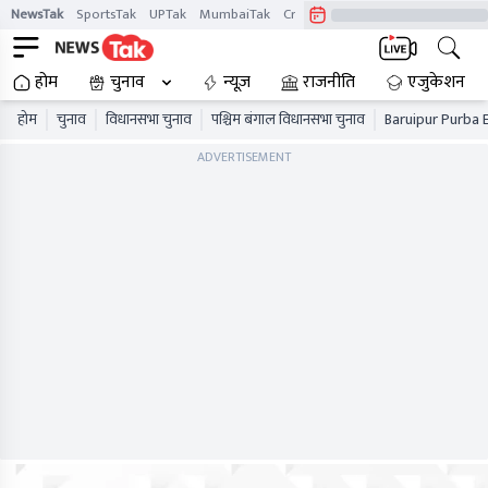
NewsTak
SportsTak
UPTak
MumbaiTak
CrimeTak
Lallantop
AstroTak
होम
चुनाव
न्यूज़
राजनीति
एजुकेशन
होम
चुनाव
विधानसभा चुनाव
पश्चिम बंगाल विधानसभा चुनाव
Baruipur Purba E
ADVERTISEMENT