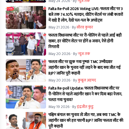
May 24 2026
· By
न्यूज तक
Falta Re-Poll 2026 Voting LIVE: फलता सीट पर 3
बजे तक 74.10% मतदान, वोटिंग सेंटर्स पर लंबी कतारों
में खड़े है लोग, देखें पल-पल के अपडेट्स
May 21 2026
· By
सौरव कुमार
फलता विधानसभा सीट पर री-पोलिंग से पहले आई बड़ी
खबर, हर वोटिंग सेंटर पर होंगे 8 जवान, ऐसे होगी
निगरानी
May 20 2026
· By
न्यूज तक
फलता सीट पर झुक गया पुष्पा! TMC उम्मीदवार
जहांगीर खान के चुनाव नहीं लड़ने के बाद क्या जीत गई
BJP? जानिए पूरी कहानी
May 20 2026
· By
कुबूल अहमद
Falta Re-poll Update: फलता विधानसभा सीट पर
री-पोलिंग से पहले जहांगीर खान ने कर दिया बड़ा ऐलान,
पलटा गया चुनाव?
May 19 2026
· By
इंद्रजीत कुंडू
पश्चिम बंगाल का चुनाव तो जीत गए, अब क्या TMC के
जहांगीर खान को हरा पाएगी BJP? जानिए फलता सीट की
पूरी कहानी