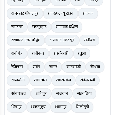
रघुनाथपुर
रायदिघी
रायगंज
रैना
रायपुर
राजरहाट गोपालपुर
राजरहाट न्यू टाउन
राजगंज
रामनगर
रामपुरहाट
राणाघाट दक्षिण
राणाघाट उत्तर पश्चिम
राणाघाट उत्तर पूर्व
रानीबंध
रानीगंज
रानीनगर
रासबिहारी
रतुआ
रेजिनगर
सबंग
सागर
सागरदिघी
सैंथिया
सालबोनी
सालतोरा
समसेरगंज
संदेशखली
सांकराइल
शांतिपुर
सप्तग्राम
सतगछिया
शिवपुर
श्यामपुकुर
श्यामपुर
सिलीगुड़ी