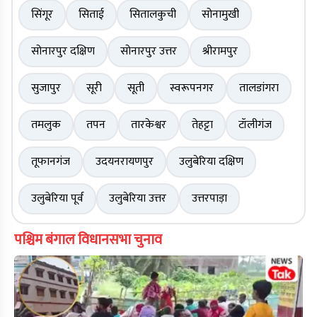
सिंगूर
सिताई
सितालकुची
सोनामुखी
सोनारपुर दक्षिण
सोनारपुर उत्तर
श्रीरामपुर
सुजापुर
सूरी
सूती
स्वरूपनगर
तालडांगरा
तमलुक
तपन
तारकेश्वर
तेहट्टा
टॉलीगंज
तूफानगंज
उदयनरायणपुर
उलुबेरिया दक्षिण
उलुबेरिया पूर्व
उलुबेरिया उत्तर
उत्तरपाड़ा
पश्चिम बंगाल विधानसभा चुनाव