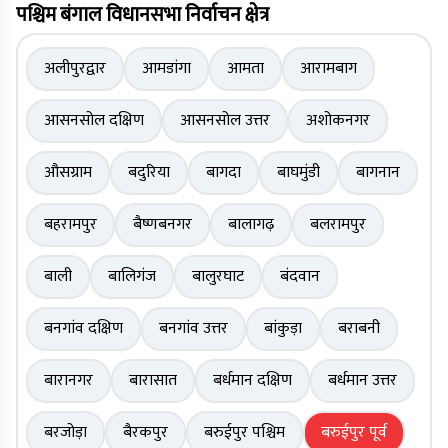
पश्चिम बंगाल विधानसभा निर्वाचन क्षेत्र
अलीपुरद्वार
आमडांगा
आमता
आरामबाग
आसनसोल दक्षिण
आसनसोल उत्तर
अशोकनगर
औसग्राम
बदुरिया
बागदा
बाघमुंडी
बागनान
बहरामपुर
बैष्णबनगर
बालागढ़
बलरामपुर
बाली
बालिगंज
बालुरघाट
बंदवान
बनगांव दक्षिण
बनगांव उत्तर
बांकुड़ा
बराबनी
बारानगर
बारासात
बर्धमान दक्षिण
बर्धमान उत्तर
बरजोड़ा
बैरकपुर
बरुईपुर पश्चिम
बरुईपुर पूर्व