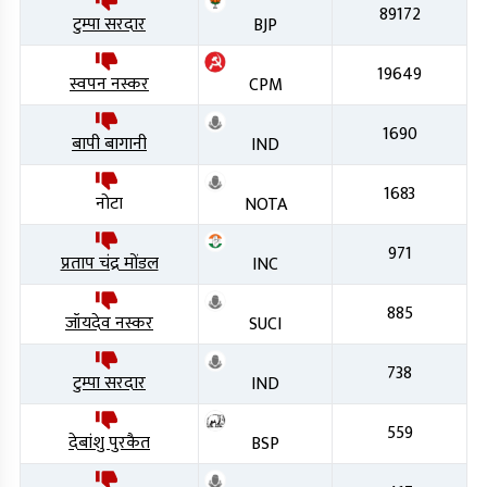
89172
टुम्पा सरदार
BJP
19649
स्वपन नस्कर
CPM
1690
बापी बागानी
IND
1683
नोटा
NOTA
971
प्रताप चंद्र मोंडल
INC
885
जॉयदेव नस्कर
SUCI
738
टुम्पा सरदार
IND
559
देबांशु पुरकैत
BSP