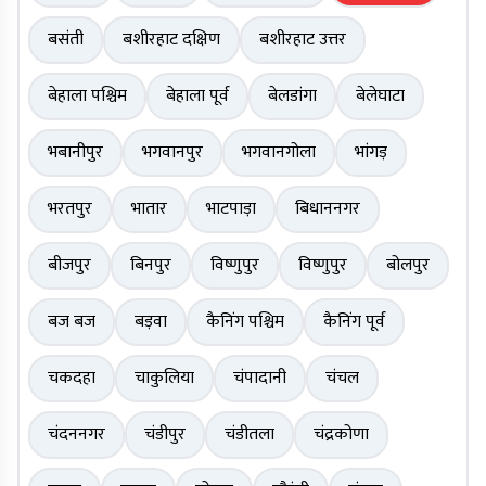
बसंती
बशीरहाट दक्षिण
बशीरहाट उत्तर
बेहाला पश्चिम
बेहाला पूर्व
बेलडांगा
बेलेघाटा
भबानीपुर
भगवानपुर
भगवानगोला
भांगड़
भरतपुर
भातार
भाटपाड़ा
बिधाननगर
बीजपुर
बिनपुर
विष्णुपुर
विष्णुपुर
बोलपुर
बज बज
बड़वा
कैनिंग पश्चिम
कैनिंग पूर्व
चकदहा
चाकुलिया
चंपादानी
चंचल
चंदननगर
चंडीपुर
चंडीतला
चंद्रकोणा