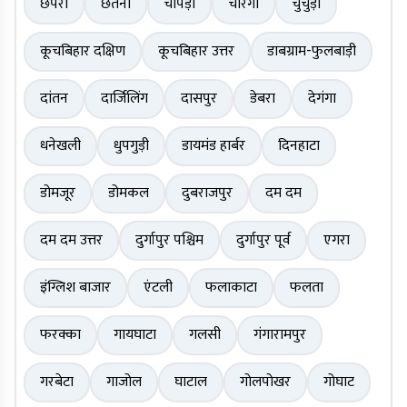
छपरा
छतना
चोपड़ा
चौरंगी
चुंचुड़ा
कूचबिहार दक्षिण
कूचबिहार उत्तर
डाबग्राम-फुलबाड़ी
दांतन
दार्जिलिंग
दासपुर
डेबरा
देगंगा
धनेखली
धुपगुड़ी
डायमंड हार्बर
दिनहाटा
डोमजूर
डोमकल
दुबराजपुर
दम दम
दम दम उत्तर
दुर्गापुर पश्चिम
दुर्गापुर पूर्व
एगरा
इंग्लिश बाजार
एंटली
फलाकाटा
फलता
फरक्का
गायघाटा
गलसी
गंगारामपुर
गरबेटा
गाजोल
घाटाल
गोलपोखर
गोघाट