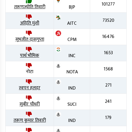
101277
तरूणज्योति तिवारी
BJP
73520
अदिति मुंशी
AITC
16476
सुभजीत दासगुप्ता
CPM
1653
पार्थ भौमिक
INC
1568
नोटा
NOTA
271
स्वपन हलदर
IND
241
सुबीर चौधरी
SUCI
179
तरूण कुमार तिवारी
IND