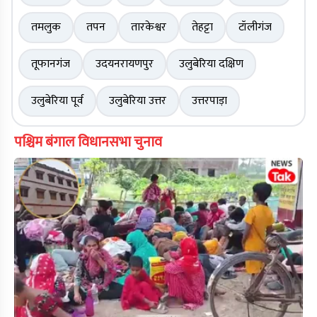
तमलुक
तपन
तारकेश्वर
तेहट्टा
टॉलीगंज
तूफानगंज
उदयनरायणपुर
उलुबेरिया दक्षिण
उलुबेरिया पूर्व
उलुबेरिया उत्तर
उत्तरपाड़ा
पश्चिम बंगाल विधानसभा चुनाव