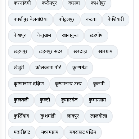
करनदिघी
करीमपुर
कसबा
काशीपुर
काशीपुर बेलगछिया
कोटुलपुर
कटवा
केशियारी
केशपुर
केतुग्राम
खानाकुल
खंडघोष
खड़गपुर
खड़गपुर सदर
खरदाहा
खारग्राम
खेजुरी
कोलकाता पोर्ट
कृष्णगंज
कृष्णानगर दक्षिण
कृष्णानगर उत्तर
कुलपी
कुलतली
कुल्टी
कुमारगंज
कुमारग्राम
कुर्सियांग
कुशमांडी
लाबपुर
लालगोला
मदारीहाट
मध्यमग्राम
मगराहाट पश्चिम