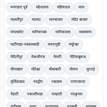
मगराहाट पूर्व
महेशतला
महिषादल
माल
मालतीपुर
मालदा
मानबाजार
मंदिर बाजार
मंगलकोट
मानिकचक
मानिकतला
माथाभांगा
माटीगाड़ा-नक्सलबाड़ी
मयनागुड़ी
मयूरेश्वर
मेदिनीपुर
मेकलीगंज
मेमारी
मेटियाबुरूज
मीनाखान
मोंटेश्वर
मोथाबारी
मोयना
मुरारई
मुर्शिदाबाद
नवद्वीप
नबाग्राम
नागराकाटा
नैहाटी
नकाशीपाड़ा
नलहाटी
नंदकुमार
नंदीग्राम
नानूर
नरायनगढ़
नटबाड़ी
नयाग्राम