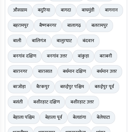
औसग्राम
बदुरिया
बागदा
बाघमुंडी
बागनान
बहरामपुर
बैष्णबनगर
बालागढ़
बलरामपुर
बाली
बालिगंज
बालुरघाट
बंदवान
बनगांव दक्षिण
बनगांव उत्तर
बांकुड़ा
बराबनी
बारानगर
बारासात
बर्धमान दक्षिण
बर्धमान उत्तर
बरजोड़ा
बैरकपुर
बरुईपुर पश्चिम
बरुईपुर पूर्व
बसंती
बशीरहाट दक्षिण
बशीरहाट उत्तर
बेहाला पश्चिम
बेहाला पूर्व
बेलडांगा
बेलेघाटा