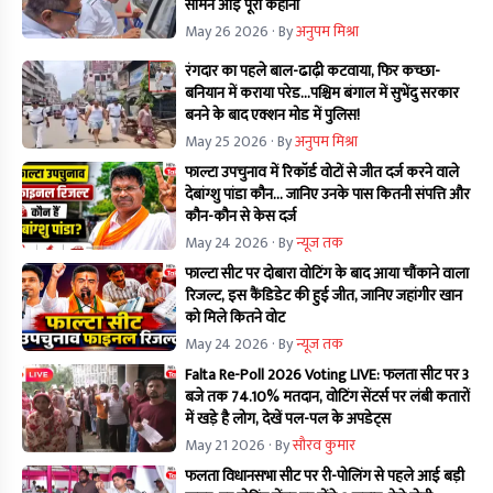
सामने आई पूरी कहानी
May 26 2026
· By
अनुपम मिश्रा
रंगदार का पहले बाल-ढाढ़ी कटवाया, फिर कच्छा-
बनियान में कराया परेड...पश्चिम बंगाल में सुभेंदु सरकार
बनने के बाद एक्शन मोड में पुलिस!
May 25 2026
· By
अनुपम मिश्रा
फाल्टा उपचुनाव में रिकॉर्ड वोटों से जीत दर्ज करने वाले
देबांग्शु पांडा कौन… जानिए उनके पास कितनी संपत्ति और
कौन-कौन से केस दर्ज
May 24 2026
· By
न्यूज तक
फाल्टा सीट पर दोबारा वोटिंग के बाद आया चौंकाने वाला
रिजल्ट, इस कैंडिडेट की हुई जीत, जानिए जहांगीर खान
को मिले कितने वोट
May 24 2026
· By
न्यूज तक
Falta Re-Poll 2026 Voting LIVE: फलता सीट पर 3
बजे तक 74.10% मतदान, वोटिंग सेंटर्स पर लंबी कतारों
में खड़े है लोग, देखें पल-पल के अपडेट्स
May 21 2026
· By
सौरव कुमार
फलता विधानसभा सीट पर री-पोलिंग से पहले आई बड़ी