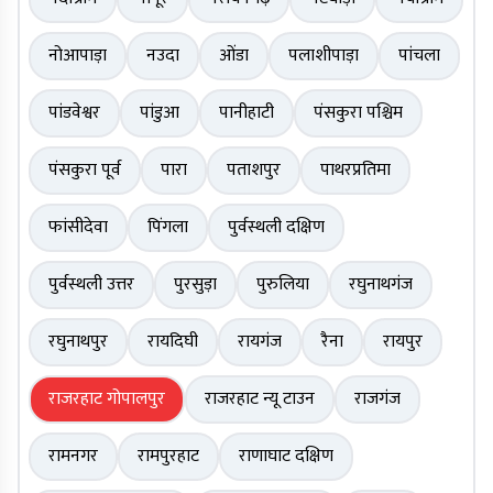
नोआपाड़ा
नउदा
ओंडा
पलाशीपाड़ा
पांचला
पांडवेश्वर
पांडुआ
पानीहाटी
पंसकुरा पश्चिम
पंसकुरा पूर्व
पारा
पताशपुर
पाथरप्रतिमा
फांसीदेवा
पिंगला
पुर्वस्थली दक्षिण
पुर्वस्थली उत्तर
पुरसुड़ा
पुरुलिया
रघुनाथगंज
रघुनाथपुर
रायदिघी
रायगंज
रैना
रायपुर
राजरहाट गोपालपुर
राजरहाट न्यू टाउन
राजगंज
रामनगर
रामपुरहाट
राणाघाट दक्षिण