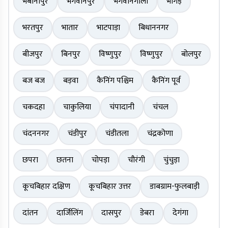
भबानीपुर
भगवानपुर
भगवानगोला
भांगड़
भरतपुर
भातार
भाटपाड़ा
बिधाननगर
बीजपुर
बिनपुर
विष्णुपुर
विष्णुपुर
बोलपुर
बज बज
बड़वा
कैनिंग पश्चिम
कैनिंग पूर्व
चकदहा
चाकुलिया
चंपादानी
चंचल
चंदननगर
चंडीपुर
चंडीतला
चंद्रकोणा
छपरा
छतना
चोपड़ा
चौरंगी
चुंचुड़ा
कूचबिहार दक्षिण
कूचबिहार उत्तर
डाबग्राम-फुलबाड़ी
दांतन
दार्जिलिंग
दासपुर
डेबरा
देगंगा