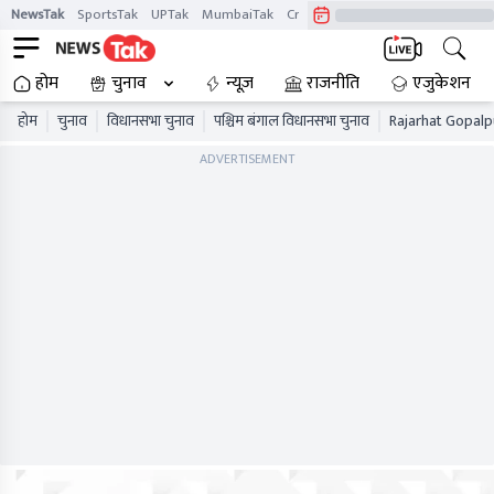
NewsTak
SportsTak
UPTak
MumbaiTak
CrimeTak
Lallantop
AstroTak
होम
चुनाव
न्यूज़
राजनीति
एजुकेशन
होम
चुनाव
विधानसभा चुनाव
पश्चिम बंगाल विधानसभा चुनाव
Rajarhat Gopalpu
ADVERTISEMENT