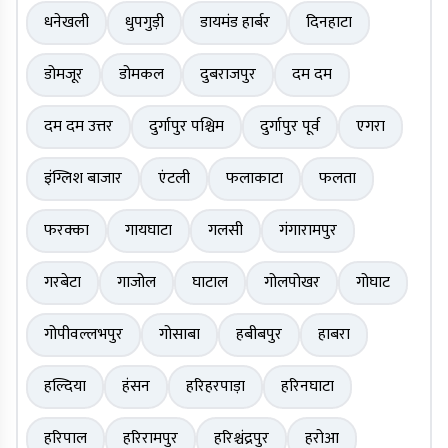
धनेखली
धुपगुड़ी
डायमंड हार्बर
दिनहाटा
डोमजूर
डोमकल
दुबराजपुर
दम दम
दम दम उत्तर
दुर्गापुर पश्चिम
दुर्गापुर पूर्व
एगरा
इंग्लिश बाजार
एंटली
फलाकाटा
फलता
फरक्का
गायघाटा
गलसी
गंगारामपुर
गरबेटा
गाजोल
घाटाल
गोलपोखर
गोघाट
गोपीवल्लभपुर
गोसाबा
हबीबपुर
हाबरा
हल्दिया
हंसन
हरिहरपाड़ा
हरिनघाटा
हरिपाल
हरिरामपुर
हरिश्चंद्रपुर
हरोआ