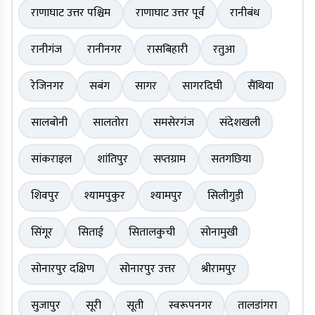
राणाघाट उत्तर पश्चिम
राणाघाट उत्तर पूर्व
रानीबंध
रानीगंज
रानीनगर
रासबिहारी
रतुआ
रेजिनगर
सबंग
सागर
सागरदिघी
सैंथिया
सालबोनी
सालतोरा
समसेरगंज
संदेशखली
सांकराइल
शांतिपुर
सप्तग्राम
सतगछिया
शिवपुर
श्यामपुकुर
श्यामपुर
सिलीगुड़ी
सिंगूर
सिताई
सितालकुची
सोनामुखी
सोनारपुर दक्षिण
सोनारपुर उत्तर
श्रीरामपुर
सुजापुर
सूरी
सूती
स्वरूपनगर
तालडांगरा