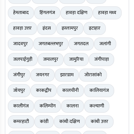
हेमताबाद
हिंगलगंज
हावड़ा दक्षिण
हावड़ा मध्य
हावड़ा उत्तर
इंदस
इस्लामपुर
इटाहार
जादवपुर
जगतबल्लभपुर
जगतदल
जलांगी
जलपाईगुड़ी
जमालपुर
जामुरिया
जंगीपाड़ा
जंगीपुर
जयनगर
झारग्राम
जोरासांको
जॉयपुर
काकद्वीप
कालचीनी
कालियागंज
कालीगंज
कलिम्पोंग
कालना
कल्याणी
कमरहाटी
कांडी
कांथी दक्षिण
कांथी उत्तर