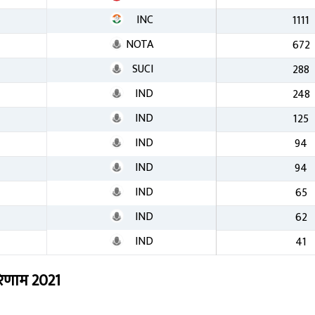
INC
1111
NOTA
672
SUCI
288
IND
248
IND
125
IND
94
IND
94
IND
65
IND
62
IND
41
रिणाम
2021