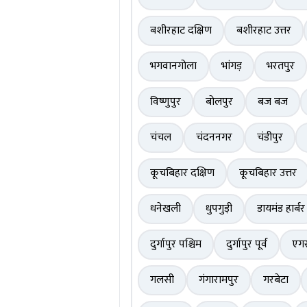
बशीरहाट दक्षिण
बशीरहाट उत्तर
भगवानगोला
भांगड़
भरतपुर
विष्णुपुर
बोलपुर
बज बज
चंचल
चंदननगर
चंडीपुर
कूचबिहार दक्षिण
कूचबिहार उत्तर
धनेखली
धुपगुड़ी
डायमंड हार्बर
दुर्गापुर पश्चिम
दुर्गापुर पूर्व
एगर
गलसी
गंगारामपुर
गरबेटा