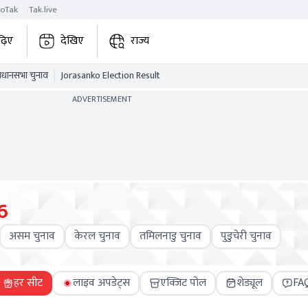
roTak
Tak.live
ढ़िए
देखिए
राज्य
विधानसभा चुनाव
Jorasanko Election Result
ADVERTISEMENT
6
असम चुनाव
केरल चुनाव
तमिलनाडु चुनाव
पुडुचेरी चुनाव
हर सीट
लाइव अपडेट्स
एक्जिट पोल
शेड्यूल
FA