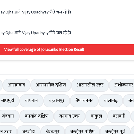
ijay Ojha आगे, Vijay Upadhyay पीछे चल रहे हैं।
ijay Ojha आगे, Vijay Upadhyay पीछे चल रहे हैं।
View full coverage of Jorasanko Election Result
आरामबाग
आसनसोल दक्षिण
आसनसोल उत्तर
अशोकनगर
बाघमुंडी
बागनान
बहरामपुर
बैष्णबनगर
बालागढ़
बल
बंदवान
बनगांव दक्षिण
बनगांव उत्तर
बांकुड़ा
बराबनी
ान उत्तर
बरजोड़ा
बैरकपुर
बरुईपुर पश्चिम
बरुईपुर पूर्व