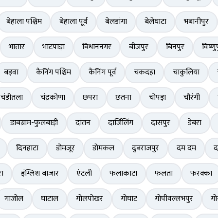
बेहाला पश्चिम
बेहाला पूर्व
बेलडांगा
बेलेघाटा
भबानीपुर
भातार
भाटपाड़ा
बिधाननगर
बीजपुर
बिनपुर
विष्णु
बड़वा
कैनिंग पश्चिम
कैनिंग पूर्व
चकदहा
चाकुलिया
चंडीतला
चंद्रकोणा
छपरा
छतना
चोपड़ा
चौरंगी
डाबग्राम-फुलबाड़ी
दांतन
दार्जिलिंग
दासपुर
डेबरा
दिनहाटा
डोमजूर
डोमकल
दुबराजपुर
दम दम
द
ा
इंग्लिश बाजार
एंटली
फलाकाटा
फलता
फरक्का
गाजोल
घाटाल
गोलपोखर
गोघाट
गोपीवल्लभपुर
गो