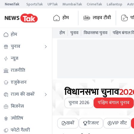
NewsTak
SportsTak
UPTak
MumbaiTak
CrimeTak
Lallantop
Ast
होम
लाइव टीवी
प
होम
चुनाव
विधानसभा चुनाव
पश्चिम बंगाल 
होम
चुनाव
न्यूज़
राजनीति
एजुकेशन
विधानसभा चुनाव
202
राज्य की खबरें
चुनाव 2026
पश्चिम बंगाल चुनाव
बिजनेस
ज्योतिष
खबरें
रिजल्ट
VIP सीट
फोटो गैलरी