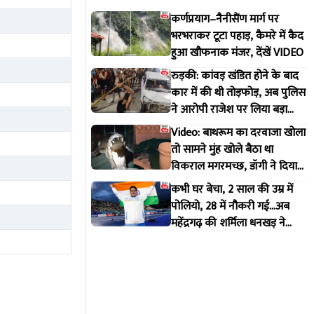
कर्णप्रयाग–नैनीसैंण मार्ग पर
भरभराकर टूटा पहाड़, कैमरे में कैद
हुआ खौफनाक मंजर, देंखें VIDEO
रुड़की: कांवड़ खंडित होने के बाद
कार में की थी तोड़फोड़, अब पुलिस
ने आरोपी राजेश पर लिया बड़ा
एक्शन
Video: बाथरूम का दरवाजा खोला
तो सामने मुंह खोले बैठा था
विकराल मगरमच्छ, डॉगी ने दिया
मकान मालिक को इशारा
कभी घर बेचा, 2 साल की उम्र में
पोलियो, 28 में नौकरी गई...अब
महेंद्रगढ़ की शर्मिला धनखड़ ने
कॉमनवेल्थ गेम्स में रचा इतिहास