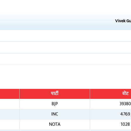
Vivek G
पार्टी
वोट
BJP
39380
INC
4769
NOTA
1028