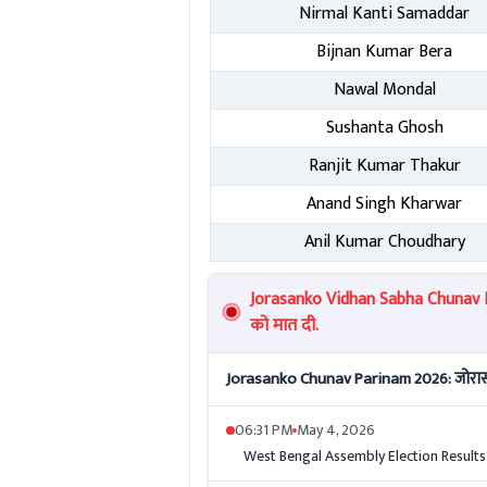
Nirmal Kanti Samaddar
Bijnan Kumar Bera
Nawal Mondal
Sushanta Ghosh
Ranjit Kumar Thakur
Anand Singh Kharwar
Anil Kumar Choudhary
Jorasanko Vidhan Sabha Chunav Re
को मात दी.
Jorasanko Chunav Parinam 2026: जोरासां
06:31 PM
May 4, 2026
West Bengal Assembly Election Results 2026