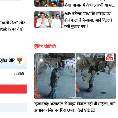
शेयर बाजार में तेजी आएगी या भारी
गिरावट?
MP: नरोत्तम मिश्रा के भविष्य पर
होने वाला है फैसला, जानें दिल्ली
 सियासी खेल? सीट
क्यों बुलाए गए ?
k.in पर देखें.
ट्रेंडिंग वीडियो
Ojha
BJP
52868
8
सुजानगढ़: अस्पताल से बाहर निकल रही थी महिला, तभी
1
अचानक सिर पर गिरा छज्जा, देखें VIDEO