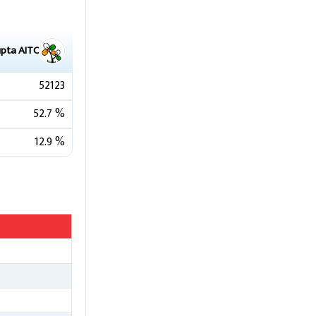
upta
AITC
52123
52.7
%
12.9
%