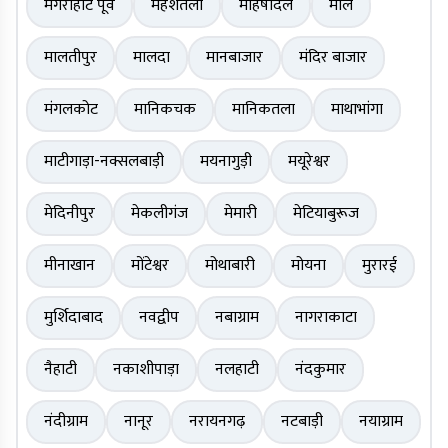
मगराहाट पूर्व
महेशतला
महिषादल
माल
मालतीपुर
मालदा
मानबाजार
मंदिर बाजार
मंगलकोट
मानिकचक
मानिकतला
माथाभांगा
माटीगाड़ा-नक्सलबाड़ी
मयनागुड़ी
मयूरेश्वर
मेदिनीपुर
मेकलीगंज
मेमारी
मेटियाबुरूज
मीनाखान
मोंटेश्वर
मोथाबारी
मोयना
मुरारई
मुर्शिदाबाद
नवद्वीप
नबाग्राम
नागराकाटा
नैहाटी
नकाशीपाड़ा
नलहाटी
नंदकुमार
नंदीग्राम
नानूर
नरायनगढ़
नटबाड़ी
नयाग्राम