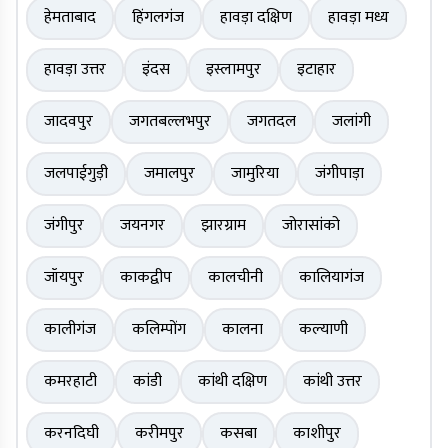
हेमताबाद
हिंगलगंज
हावड़ा दक्षिण
हावड़ा मध्य
हावड़ा उत्तर
इंदस
इस्लामपुर
इटाहार
जादवपुर
जगतबल्लभपुर
जगतदल
जलांगी
जलपाईगुड़ी
जमालपुर
जामुरिया
जंगीपाड़ा
जंगीपुर
जयनगर
झारग्राम
जोरासांको
जॉयपुर
काकद्वीप
कालचीनी
कालियागंज
कालीगंज
कलिम्पोंग
कालना
कल्याणी
कमरहाटी
कांडी
कांथी दक्षिण
कांथी उत्तर
करनदिघी
करीमपुर
कसबा
काशीपुर