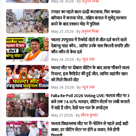
May 26 2026
· By
अनुपम मिश्रा
रंगदार का पहले बाल-ढाढ़ी कटवाया, फिर कच्छा-
बनियान में कराया परेड...पश्चिम बंगाल में सुभेंदु सरकार
बनने के बाद एक्शन मोड में पुलिस!
May 25 2026
· By
अनुपम मिश्रा
फाल्टा उपचुनाव में रिकॉर्ड वोटों से जीत दर्ज करने वाले
देबांग्शु पांडा कौन… जानिए उनके पास कितनी संपत्ति और
कौन-कौन से केस दर्ज
May 24 2026
· By
न्यूज तक
फाल्टा सीट पर दोबारा वोटिंग के बाद आया चौंकाने वाला
रिजल्ट, इस कैंडिडेट की हुई जीत, जानिए जहांगीर खान
को मिले कितने वोट
May 24 2026
· By
न्यूज तक
Falta Re-Poll 2026 Voting LIVE: फलता सीट पर 3
बजे तक 74.10% मतदान, वोटिंग सेंटर्स पर लंबी कतारों
में खड़े है लोग, देखें पल-पल के अपडेट्स
May 21 2026
· By
सौरव कुमार
फलता विधानसभा सीट पर री-पोलिंग से पहले आई बड़ी
खबर, हर वोटिंग सेंटर पर होंगे 8 जवान, ऐसे होगी
निगरानी