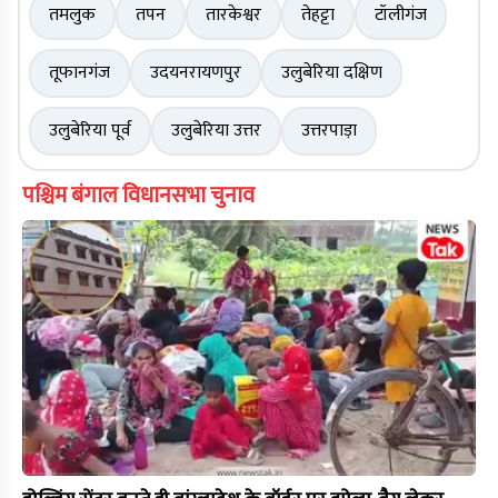
तमलुक
तपन
तारकेश्वर
तेहट्टा
टॉलीगंज
तूफानगंज
उदयनरायणपुर
उलुबेरिया दक्षिण
उलुबेरिया पूर्व
उलुबेरिया उत्तर
उत्तरपाड़ा
पश्चिम बंगाल विधानसभा चुनाव