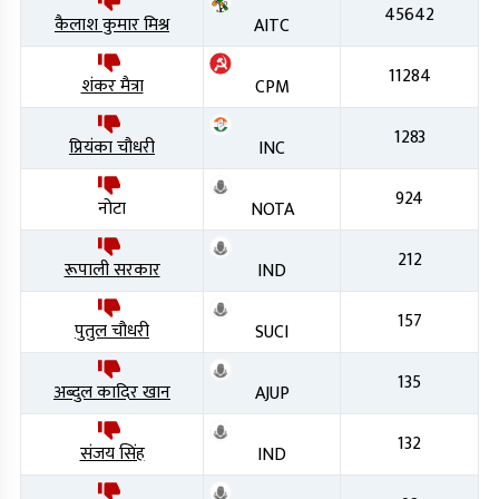
45642
कैलाश कुमार मिश्र
AITC
11284
शंकर मैत्रा
CPM
1283
प्रियंका चौधरी
INC
924
नोटा
NOTA
212
रूपाली सरकार
IND
157
पुतुल चौधरी
SUCI
135
अब्दुल कादिर खान
AJUP
132
संजय सिंह
IND