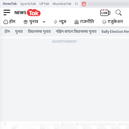
NewsTak
SportsTak
UPTak
MumbaiTak
CrimeTak
Lallantop
AstroTak
होम
चुनाव
न्यूज़
राजनीति
एजुकेशन
होम
चुनाव
विधानसभा चुनाव
पश्चिम बंगाल विधानसभा चुनाव
Bally Election Re
ADVERTISEMENT