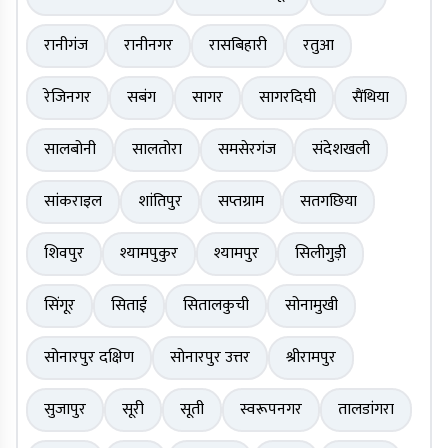
रानीगंज
रानीनगर
रासबिहारी
रतुआ
रेजिनगर
सबंग
सागर
सागरदिघी
सैंथिया
सालबोनी
सालतोरा
समसेरगंज
संदेशखली
सांकराइल
शांतिपुर
सप्तग्राम
सतगछिया
शिवपुर
श्यामपुकुर
श्यामपुर
सिलीगुड़ी
सिंगूर
सिताई
सितालकुची
सोनामुखी
सोनारपुर दक्षिण
सोनारपुर उत्तर
श्रीरामपुर
सुजापुर
सूरी
सूती
स्वरूपनगर
तालडांगरा