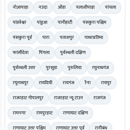
नोआपाड़ा
नउदा
ओंडा
पलाशीपाड़ा
पांचला
पांडवेश्वर
पांडुआ
पानीहाटी
पंसकुरा पश्चिम
पंसकुरा पूर्व
पारा
पताशपुर
पाथरप्रतिमा
फांसीदेवा
पिंगला
पुर्वस्थली दक्षिण
पुर्वस्थली उत्तर
पुरसुड़ा
पुरुलिया
रघुनाथगंज
रघुनाथपुर
रायदिघी
रायगंज
रैना
रायपुर
राजरहाट गोपालपुर
राजरहाट न्यू टाउन
राजगंज
रामनगर
रामपुरहाट
राणाघाट दक्षिण
राणाघाट उत्तर पश्चिम
राणाघाट उत्तर पूर्व
रानीबंध