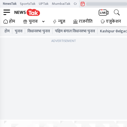
NewsTak
SportsTak
UPTak
MumbaiTak
CrimeTak
Lallantop
AstroTak
होम
चुनाव
न्यूज़
राजनीति
एजुकेशन
होम
चुनाव
विधानसभा चुनाव
पश्चिम बंगाल विधानसभा चुनाव
Kashipur-Belgach
ADVERTISEMENT