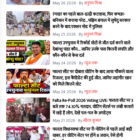
May 26 2026
· By
अनुपम मिश्रा
रंगदार का पहले बाल-ढाढ़ी कटवाया, फिर कच्छा-
बनियान में कराया परेड...पश्चिम बंगाल में सुभेंदु सरकार
बनने के बाद एक्शन मोड में पुलिस!
May 25 2026
· By
अनुपम मिश्रा
फाल्टा उपचुनाव में रिकॉर्ड वोटों से जीत दर्ज करने वाले
देबांग्शु पांडा कौन… जानिए उनके पास कितनी संपत्ति और
कौन-कौन से केस दर्ज
May 24 2026
· By
न्यूज तक
फाल्टा सीट पर दोबारा वोटिंग के बाद आया चौंकाने वाला
रिजल्ट, इस कैंडिडेट की हुई जीत, जानिए जहांगीर खान
को मिले कितने वोट
May 24 2026
· By
न्यूज तक
Falta Re-Poll 2026 Voting LIVE: फलता सीट पर 3
बजे तक 74.10% मतदान, वोटिंग सेंटर्स पर लंबी कतारों
में खड़े है लोग, देखें पल-पल के अपडेट्स
May 21 2026
· By
सौरव कुमार
फलता विधानसभा सीट पर री-पोलिंग से पहले आई बड़ी
खबर, हर वोटिंग सेंटर पर होंगे 8 जवान, ऐसे होगी