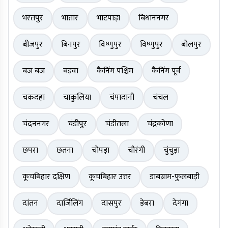
भरतपुर
भातार
भाटपाड़ा
बिधाननगर
बीजपुर
बिनपुर
विष्णुपुर
विष्णुपुर
बोलपुर
बज बज
बड़वा
कैनिंग पश्चिम
कैनिंग पूर्व
चकदहा
चाकुलिया
चंपादानी
चंचल
चंदननगर
चंडीपुर
चंडीतला
चंद्रकोणा
छपरा
छतना
चोपड़ा
चौरंगी
चुंचुड़ा
कूचबिहार दक्षिण
कूचबिहार उत्तर
डाबग्राम-फुलबाड़ी
दांतन
दार्जिलिंग
दासपुर
डेबरा
देगंगा