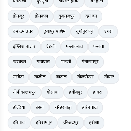
धनेखली
धुपगुड़ी
डायमंड हार्बर
दिनहाटा
डोमजूर
डोमकल
दुबराजपुर
दम दम
दम दम उत्तर
दुर्गापुर पश्चिम
दुर्गापुर पूर्व
एगरा
इंग्लिश बाजार
एंटली
फलाकाटा
फलता
फरक्का
गायघाटा
गलसी
गंगारामपुर
गरबेटा
गाजोल
घाटाल
गोलपोखर
गोघाट
गोपीवल्लभपुर
गोसाबा
हबीबपुर
हाबरा
हल्दिया
हंसन
हरिहरपाड़ा
हरिनघाटा
हरिपाल
हरिरामपुर
हरिश्चंद्रपुर
हरोआ