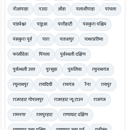
नोआपाड़ा
नउदा
ओंडा
पलाशीपाड़ा
पांचला
पांडवेश्वर
पांडुआ
पानीहाटी
पंसकुरा पश्चिम
पंसकुरा पूर्व
पारा
पताशपुर
पाथरप्रतिमा
फांसीदेवा
पिंगला
पुर्वस्थली दक्षिण
पुर्वस्थली उत्तर
पुरसुड़ा
पुरुलिया
रघुनाथगंज
रघुनाथपुर
रायदिघी
रायगंज
रैना
रायपुर
राजरहाट गोपालपुर
राजरहाट न्यू टाउन
राजगंज
रामनगर
रामपुरहाट
राणाघाट दक्षिण
राणाघाट उत्तर पश्चिम
राणाघाट उत्तर पूर्व
रानीबंध