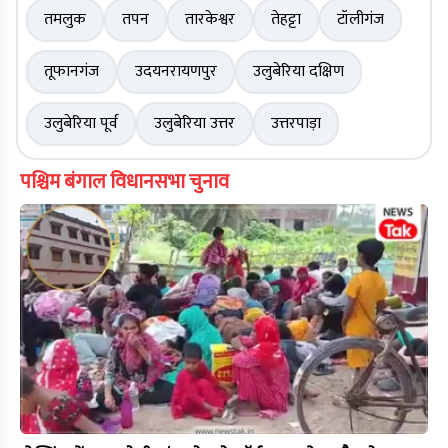
तमलुक
तपन
तारकेश्वर
तेहट्टा
टॉलीगंज
तूफानगंज
उदयनरायणपुर
उलुबेरिया दक्षिण
उलुबेरिया पूर्व
उलुबेरिया उत्तर
उत्तरपाड़ा
पश्चिम बंगाल विधानसभा चुनाव