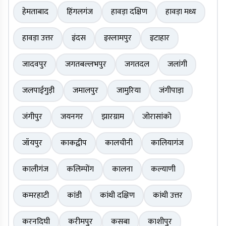
हेमताबाद
हिंगलगंज
हावड़ा दक्षिण
हावड़ा मध्य
हावड़ा उत्तर
इंदस
इस्लामपुर
इटाहार
जादवपुर
जगतबल्लभपुर
जगतदल
जलांगी
जलपाईगुड़ी
जमालपुर
जामुरिया
जंगीपाड़ा
जंगीपुर
जयनगर
झारग्राम
जोरासांको
जॉयपुर
काकद्वीप
कालचीनी
कालियागंज
कालीगंज
कलिम्पोंग
कालना
कल्याणी
कमरहाटी
कांडी
कांथी दक्षिण
कांथी उत्तर
करनदिघी
करीमपुर
कसबा
काशीपुर