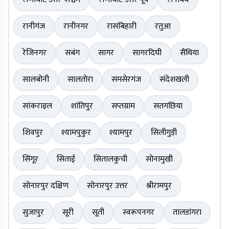
रानीगंज
रानीनगर
रासबिहारी
रतुआ
रेजिनगर
सबंग
सागर
सागरदिघी
सैंथिया
सालबोनी
सालतोरा
समसेरगंज
संदेशखली
सांकराइल
शांतिपुर
सप्तग्राम
सतगछिया
शिवपुर
श्यामपुकुर
श्यामपुर
सिलीगुड़ी
सिंगूर
सिताई
सितालकुची
सोनामुखी
सोनारपुर दक्षिण
सोनारपुर उत्तर
श्रीरामपुर
सुजापुर
सूरी
सूती
स्वरूपनगर
तालडांगरा