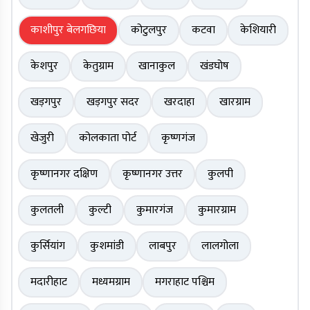
काशीपुर बेलगछिया
कोटुलपुर
कटवा
केशियारी
केशपुर
केतुग्राम
खानाकुल
खंडघोष
खड़गपुर
खड़गपुर सदर
खरदाहा
खारग्राम
खेजुरी
कोलकाता पोर्ट
कृष्णगंज
कृष्णानगर दक्षिण
कृष्णानगर उत्तर
कुलपी
कुलतली
कुल्टी
कुमारगंज
कुमारग्राम
कुर्सियांग
कुशमांडी
लाबपुर
लालगोला
मदारीहाट
मध्यमग्राम
मगराहाट पश्चिम