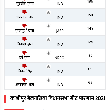
186
सुरजीत गुप्ता
IND
154
तापस सरदार
IND
149
फुलतुशी दत्ता
JASP
124
बिवाश दास
IND
95
हर्ष गुप्ता
NRPOI
69
बिनय सिंह
IND
65
अराफात शेख
IND
काशीपुर बेलगछिया
विधानसभा सीट परिणाम
2021