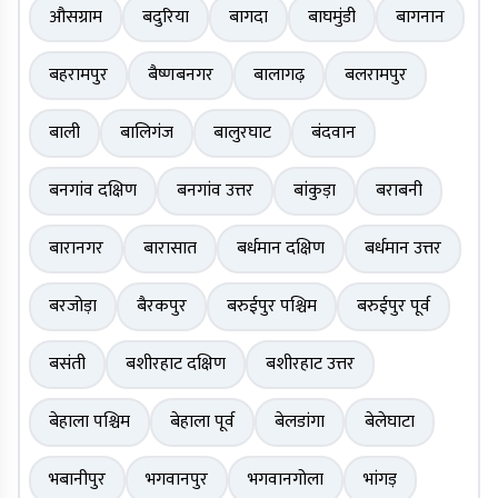
औसग्राम
बदुरिया
बागदा
बाघमुंडी
बागनान
बहरामपुर
बैष्णबनगर
बालागढ़
बलरामपुर
बाली
बालिगंज
बालुरघाट
बंदवान
बनगांव दक्षिण
बनगांव उत्तर
बांकुड़ा
बराबनी
बारानगर
बारासात
बर्धमान दक्षिण
बर्धमान उत्तर
बरजोड़ा
बैरकपुर
बरुईपुर पश्चिम
बरुईपुर पूर्व
बसंती
बशीरहाट दक्षिण
बशीरहाट उत्तर
बेहाला पश्चिम
बेहाला पूर्व
बेलडांगा
बेलेघाटा
भबानीपुर
भगवानपुर
भगवानगोला
भांगड़