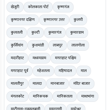
खेजुरी
कोलकाता पोर्ट
कृष्णगंज
कृष्णानगर दक्षिण
कृष्णानगर उत्तर
कुलपी
कुलतली
कुल्टी
कुमारगंज
कुमारग्राम
कुर्सियांग
कुशमांडी
लाबपुर
लालगोला
मदारीहाट
मध्यमग्राम
मगराहाट पश्चिम
मगराहाट पूर्व
महेशतला
महिषादल
माल
मालतीपुर
मालदा
मानबाजार
मंदिर बाजार
मंगलकोट
मानिकचक
मानिकतला
माथाभांगा
माटीगाड़ा-नक्सलबाड़ी
मयनागुड़ी
मयूरेश्वर