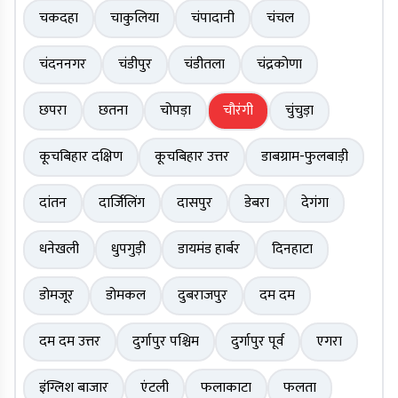
चकदहा
चाकुलिया
चंपादानी
चंचल
चंदननगर
चंडीपुर
चंडीतला
चंद्रकोणा
छपरा
छतना
चोपड़ा
चौरंगी
चुंचुड़ा
कूचबिहार दक्षिण
कूचबिहार उत्तर
डाबग्राम-फुलबाड़ी
दांतन
दार्जिलिंग
दासपुर
डेबरा
देगंगा
धनेखली
धुपगुड़ी
डायमंड हार्बर
दिनहाटा
डोमजूर
डोमकल
दुबराजपुर
दम दम
दम दम उत्तर
दुर्गापुर पश्चिम
दुर्गापुर पूर्व
एगरा
इंग्लिश बाजार
एंटली
फलाकाटा
फलता