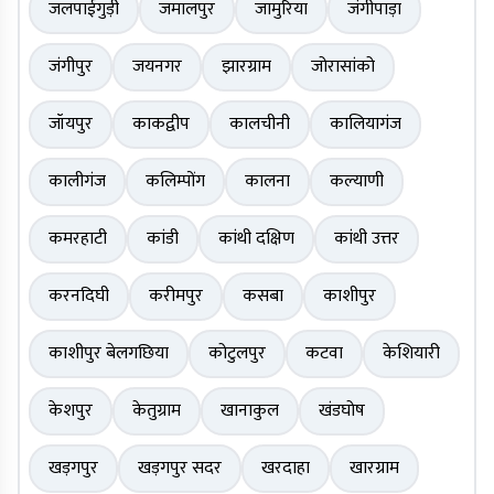
जलपाईगुड़ी
जमालपुर
जामुरिया
जंगीपाड़ा
जंगीपुर
जयनगर
झारग्राम
जोरासांको
जॉयपुर
काकद्वीप
कालचीनी
कालियागंज
कालीगंज
कलिम्पोंग
कालना
कल्याणी
कमरहाटी
कांडी
कांथी दक्षिण
कांथी उत्तर
करनदिघी
करीमपुर
कसबा
काशीपुर
काशीपुर बेलगछिया
कोटुलपुर
कटवा
केशियारी
केशपुर
केतुग्राम
खानाकुल
खंडघोष
खड़गपुर
खड़गपुर सदर
खरदाहा
खारग्राम