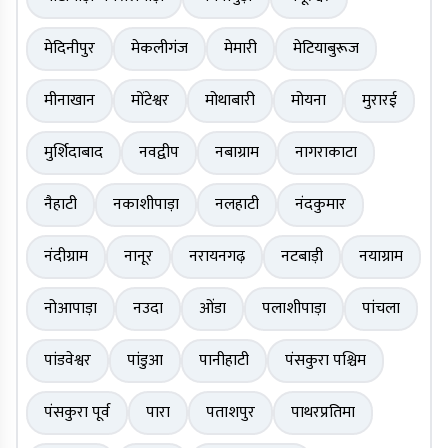
मेदिनीपुर
मेकलीगंज
मेमारी
मेटियाबुरूज
मीनाखान
मोंटेश्वर
मोथाबारी
मोयना
मुरारई
मुर्शिदाबाद
नवद्वीप
नबाग्राम
नागराकाटा
नैहाटी
नकाशीपाड़ा
नलहाटी
नंदकुमार
नंदीग्राम
नानूर
नरायनगढ़
नटबाड़ी
नयाग्राम
नोआपाड़ा
नउदा
ओंडा
पलाशीपाड़ा
पांचला
पांडवेश्वर
पांडुआ
पानीहाटी
पंसकुरा पश्चिम
पंसकुरा पूर्व
पारा
पताशपुर
पाथरप्रतिमा