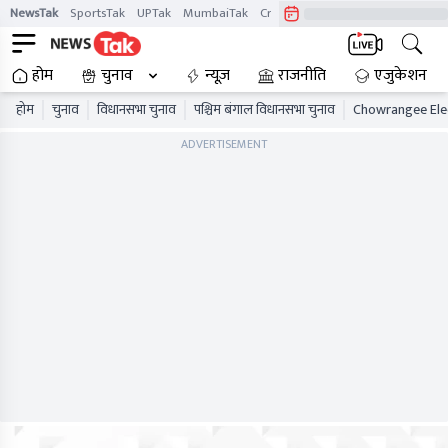
NewsTak
SportsTak
UPTak
MumbaiTak
CrimeTak
Lallantop
AstroTak
होम
चुनाव
न्यूज़
राजनीति
एजुकेशन
होम
चुनाव
विधानसभा चुनाव
पश्चिम बंगाल विधानसभा चुनाव
Chowrangee Elec
ADVERTISEMENT