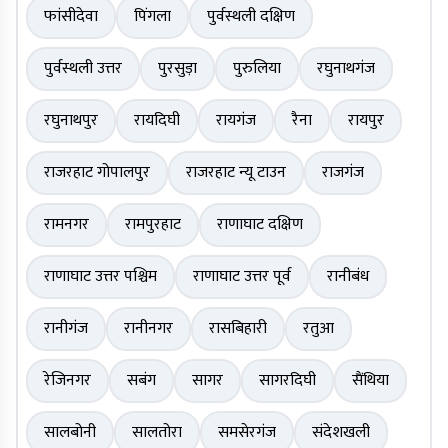
फांसीदेवा
पिंगला
पुर्वस्थली दक्षिण
पुर्वस्थली उत्तर
पुरसुड़ा
पुरुलिया
रघुनाथगंज
रघुनाथपुर
रायदिघी
रायगंज
रैना
रायपुर
राजरहाट गोपालपुर
राजरहाट न्यू टाउन
राजगंज
रामनगर
रामपुरहाट
राणाघाट दक्षिण
राणाघाट उत्तर पश्चिम
राणाघाट उत्तर पूर्व
रानीबंध
रानीगंज
रानीनगर
रासबिहारी
रतुआ
रेजिनगर
सबंग
सागर
सागरदिघी
सैंथिया
सालबोनी
सालतोरा
समसेरगंज
संदेशखली