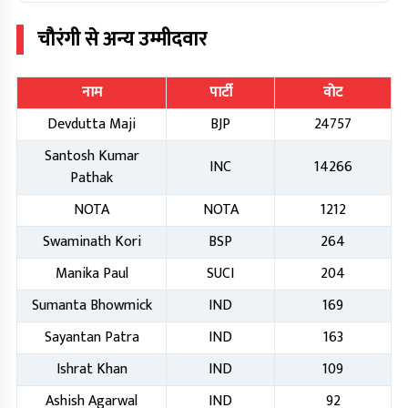
चौरंगी
से अन्य उम्मीदवार
नाम
पार्टी
वोट
Devdutta Maji
BJP
24757
Santosh Kumar
INC
14266
Pathak
NOTA
NOTA
1212
Swaminath Kori
BSP
264
Manika Paul
SUCI
204
Sumanta Bhowmick
IND
169
Sayantan Patra
IND
163
Ishrat Khan
IND
109
Ashish Agarwal
IND
92