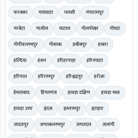
फरक्का
गायघाटा
गलसी
गंगारामपुर
गरबेटा
गाजोल
घाटाल
गोलपोखर
गोघाट
गोपीवल्लभपुर
गोसाबा
हबीबपुर
हाबरा
हल्दिया
हंसन
हरिहरपाड़ा
हरिनघाटा
हरिपाल
हरिरामपुर
हरिश्चंद्रपुर
हरोआ
हेमताबाद
हिंगलगंज
हावड़ा दक्षिण
हावड़ा मध्य
हावड़ा उत्तर
इंदस
इस्लामपुर
इटाहार
जादवपुर
जगतबल्लभपुर
जगतदल
जलांगी