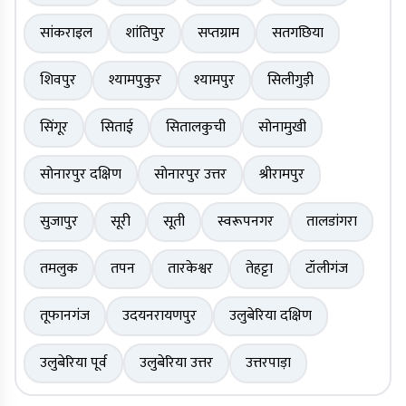
सांकराइल
शांतिपुर
सप्तग्राम
सतगछिया
शिवपुर
श्यामपुकुर
श्यामपुर
सिलीगुड़ी
सिंगूर
सिताई
सितालकुची
सोनामुखी
सोनारपुर दक्षिण
सोनारपुर उत्तर
श्रीरामपुर
सुजापुर
सूरी
सूती
स्वरूपनगर
तालडांगरा
तमलुक
तपन
तारकेश्वर
तेहट्टा
टॉलीगंज
तूफानगंज
उदयनरायणपुर
उलुबेरिया दक्षिण
उलुबेरिया पूर्व
उलुबेरिया उत्तर
उत्तरपाड़ा