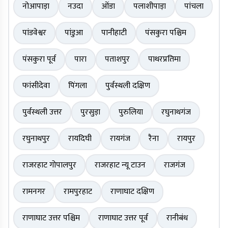
नोआपाड़ा
नउदा
ओंडा
पलाशीपाड़ा
पांचला
पांडवेश्वर
पांडुआ
पानीहाटी
पंसकुरा पश्चिम
पंसकुरा पूर्व
पारा
पताशपुर
पाथरप्रतिमा
फांसीदेवा
पिंगला
पुर्वस्थली दक्षिण
पुर्वस्थली उत्तर
पुरसुड़ा
पुरुलिया
रघुनाथगंज
रघुनाथपुर
रायदिघी
रायगंज
रैना
रायपुर
राजरहाट गोपालपुर
राजरहाट न्यू टाउन
राजगंज
रामनगर
रामपुरहाट
राणाघाट दक्षिण
राणाघाट उत्तर पश्चिम
राणाघाट उत्तर पूर्व
रानीबंध