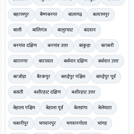
बहरामपुर
बैष्णबनगर
बालागढ़
बलरामपुर
बाली
बालिगंज
बालुरघाट
बंदवान
बनगांव दक्षिण
बनगांव उत्तर
बांकुड़ा
बराबनी
बारानगर
बारासात
बर्धमान दक्षिण
बर्धमान उत्तर
बरजोड़ा
बैरकपुर
बरुईपुर पश्चिम
बरुईपुर पूर्व
बसंती
बशीरहाट दक्षिण
बशीरहाट उत्तर
बेहाला पश्चिम
बेहाला पूर्व
बेलडांगा
बेलेघाटा
भबानीपुर
भगवानपुर
भगवानगोला
भांगड़