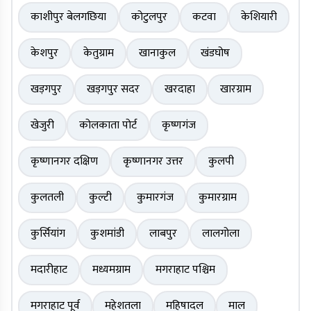
काशीपुर बेलगछिया
कोटुलपुर
कटवा
केशियारी
केशपुर
केतुग्राम
खानाकुल
खंडघोष
खड़गपुर
खड़गपुर सदर
खरदाहा
खारग्राम
खेजुरी
कोलकाता पोर्ट
कृष्णगंज
कृष्णानगर दक्षिण
कृष्णानगर उत्तर
कुलपी
कुलतली
कुल्टी
कुमारगंज
कुमारग्राम
कुर्सियांग
कुशमांडी
लाबपुर
लालगोला
मदारीहाट
मध्यमग्राम
मगराहाट पश्चिम
मगराहाट पूर्व
महेशतला
महिषादल
माल