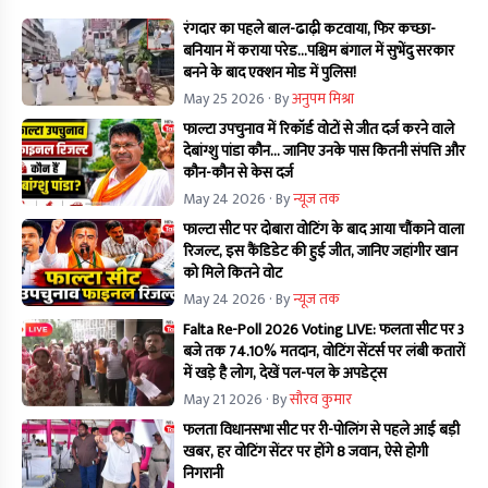
रंगदार का पहले बाल-ढाढ़ी कटवाया, फिर कच्छा-
बनियान में कराया परेड...पश्चिम बंगाल में सुभेंदु सरकार
बनने के बाद एक्शन मोड में पुलिस!
May 25 2026
· By
अनुपम मिश्रा
फाल्टा उपचुनाव में रिकॉर्ड वोटों से जीत दर्ज करने वाले
देबांग्शु पांडा कौन… जानिए उनके पास कितनी संपत्ति और
कौन-कौन से केस दर्ज
May 24 2026
· By
न्यूज तक
फाल्टा सीट पर दोबारा वोटिंग के बाद आया चौंकाने वाला
रिजल्ट, इस कैंडिडेट की हुई जीत, जानिए जहांगीर खान
को मिले कितने वोट
May 24 2026
· By
न्यूज तक
Falta Re-Poll 2026 Voting LIVE: फलता सीट पर 3
बजे तक 74.10% मतदान, वोटिंग सेंटर्स पर लंबी कतारों
में खड़े है लोग, देखें पल-पल के अपडेट्स
May 21 2026
· By
सौरव कुमार
फलता विधानसभा सीट पर री-पोलिंग से पहले आई बड़ी
खबर, हर वोटिंग सेंटर पर होंगे 8 जवान, ऐसे होगी
निगरानी