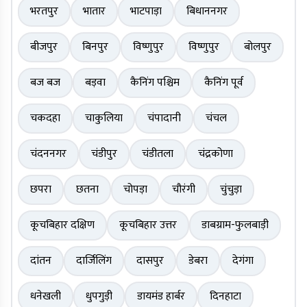
भरतपुर
भातार
भाटपाड़ा
बिधाननगर
बीजपुर
बिनपुर
विष्णुपुर
विष्णुपुर
बोलपुर
बज बज
बड़वा
कैनिंग पश्चिम
कैनिंग पूर्व
चकदहा
चाकुलिया
चंपादानी
चंचल
चंदननगर
चंडीपुर
चंडीतला
चंद्रकोणा
छपरा
छतना
चोपड़ा
चौरंगी
चुंचुड़ा
कूचबिहार दक्षिण
कूचबिहार उत्तर
डाबग्राम-फुलबाड़ी
दांतन
दार्जिलिंग
दासपुर
डेबरा
देगंगा
धनेखली
धुपगुड़ी
डायमंड हार्बर
दिनहाटा