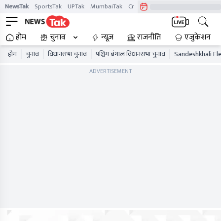
NewsTak
SportsTak
UPTak
MumbaiTak
CrimeTak
Lallantop
AstroTak
होम
चुनाव
न्यूज़
राजनीति
एजुकेशन
होम
चुनाव
विधानसभा चुनाव
पश्चिम बंगाल विधानसभा चुनाव
Sandeshkhali Ele
ADVERTISEMENT