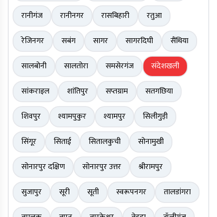
रानीगंज
रानीनगर
रासबिहारी
रतुआ
रेजिनगर
सबंग
सागर
सागरदिघी
सैंथिया
सालबोनी
सालतोरा
समसेरगंज
संदेशखली
सांकराइल
शांतिपुर
सप्तग्राम
सतगछिया
शिवपुर
श्यामपुकुर
श्यामपुर
सिलीगुड़ी
सिंगूर
सिताई
सितालकुची
सोनामुखी
सोनारपुर दक्षिण
सोनारपुर उत्तर
श्रीरामपुर
सुजापुर
सूरी
सूती
स्वरूपनगर
तालडांगरा