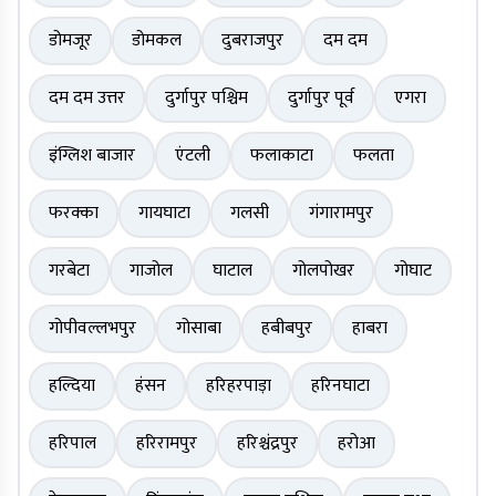
डोमजूर
डोमकल
दुबराजपुर
दम दम
दम दम उत्तर
दुर्गापुर पश्चिम
दुर्गापुर पूर्व
एगरा
इंग्लिश बाजार
एंटली
फलाकाटा
फलता
फरक्का
गायघाटा
गलसी
गंगारामपुर
गरबेटा
गाजोल
घाटाल
गोलपोखर
गोघाट
गोपीवल्लभपुर
गोसाबा
हबीबपुर
हाबरा
हल्दिया
हंसन
हरिहरपाड़ा
हरिनघाटा
हरिपाल
हरिरामपुर
हरिश्चंद्रपुर
हरोआ