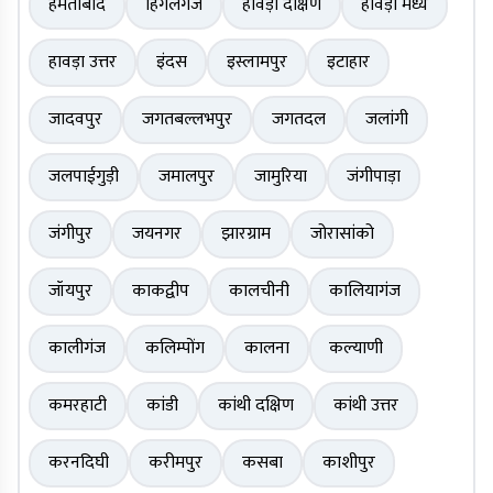
हेमताबाद
हिंगलगंज
हावड़ा दक्षिण
हावड़ा मध्य
हावड़ा उत्तर
इंदस
इस्लामपुर
इटाहार
जादवपुर
जगतबल्लभपुर
जगतदल
जलांगी
जलपाईगुड़ी
जमालपुर
जामुरिया
जंगीपाड़ा
जंगीपुर
जयनगर
झारग्राम
जोरासांको
जॉयपुर
काकद्वीप
कालचीनी
कालियागंज
कालीगंज
कलिम्पोंग
कालना
कल्याणी
कमरहाटी
कांडी
कांथी दक्षिण
कांथी उत्तर
करनदिघी
करीमपुर
कसबा
काशीपुर