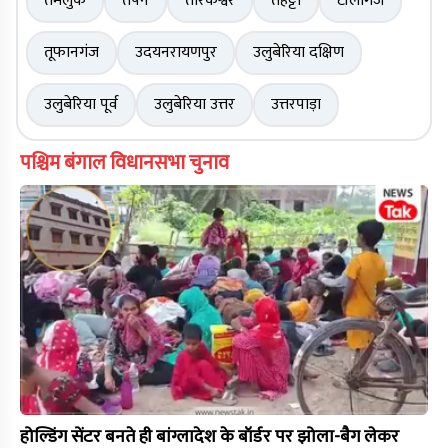
तमलुक
तपन
तारकेश्वर
तेहट्टा
टॉलीगंज
तूफानगंज
उदयनरायणपुर
उलुबेरिया दक्षिण
उलुबेरिया पूर्व
उलुबेरिया उत्तर
उत्तरपाड़ा
पश्चिम बंगाल विधानसभा चुनाव
होल्डिंग सेंटर बनते ही बांग्लादेश के बॉर्डर पर झोला-बैग लेकर