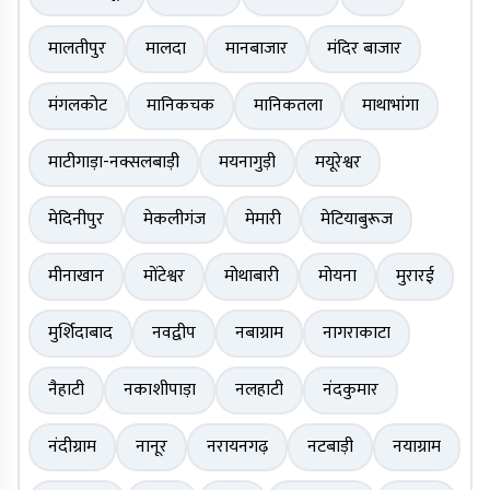
मालतीपुर
मालदा
मानबाजार
मंदिर बाजार
मंगलकोट
मानिकचक
मानिकतला
माथाभांगा
माटीगाड़ा-नक्सलबाड़ी
मयनागुड़ी
मयूरेश्वर
मेदिनीपुर
मेकलीगंज
मेमारी
मेटियाबुरूज
मीनाखान
मोंटेश्वर
मोथाबारी
मोयना
मुरारई
मुर्शिदाबाद
नवद्वीप
नबाग्राम
नागराकाटा
नैहाटी
नकाशीपाड़ा
नलहाटी
नंदकुमार
नंदीग्राम
नानूर
नरायनगढ़
नटबाड़ी
नयाग्राम