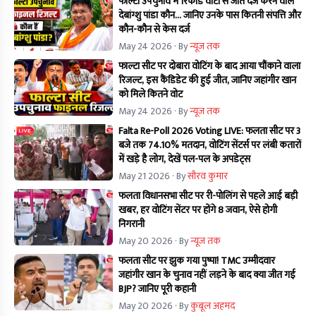
फाल्टा उपचुनाव में रिकॉर्ड वोटों से जीत दर्ज करने वाले
देबांग्शु पांडा कौन… जानिए उनके पास कितनी संपत्ति और
कौन-कौन से केस दर्ज
May 24 2026
· By
न्यूज तक
फाल्टा सीट पर दोबारा वोटिंग के बाद आया चौंकाने वाला
रिजल्ट, इस कैंडिडेट की हुई जीत, जानिए जहांगीर खान
को मिले कितने वोट
May 24 2026
· By
न्यूज तक
Falta Re-Poll 2026 Voting LIVE: फलता सीट पर 3
बजे तक 74.10% मतदान, वोटिंग सेंटर्स पर लंबी कतारों
में खड़े है लोग, देखें पल-पल के अपडेट्स
May 21 2026
· By
सौरव कुमार
फलता विधानसभा सीट पर री-पोलिंग से पहले आई बड़ी
खबर, हर वोटिंग सेंटर पर होंगे 8 जवान, ऐसे होगी
निगरानी
May 20 2026
· By
न्यूज तक
फलता सीट पर झुक गया पुष्पा! TMC उम्मीदवार
जहांगीर खान के चुनाव नहीं लड़ने के बाद क्या जीत गई
BJP? जानिए पूरी कहानी
May 20 2026
· By
कुबूल अहमद