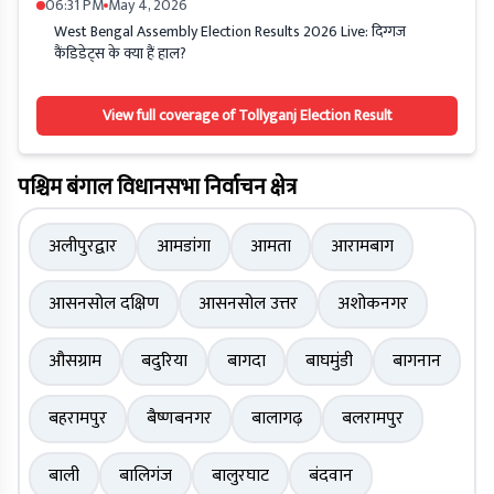
06:31 PM
May 4, 2026
West Bengal Assembly Election Results 2026 Live: दिग्गज
कैंडिडेट्स के क्या हैं हाल?
View full coverage of Tollyganj Election Result
पश्चिम बंगाल विधानसभा निर्वाचन क्षेत्र
अलीपुरद्वार
आमडांगा
आमता
आरामबाग
आसनसोल दक्षिण
आसनसोल उत्तर
अशोकनगर
औसग्राम
बदुरिया
बागदा
बाघमुंडी
बागनान
बहरामपुर
बैष्णबनगर
बालागढ़
बलरामपुर
बाली
बालिगंज
बालुरघाट
बंदवान