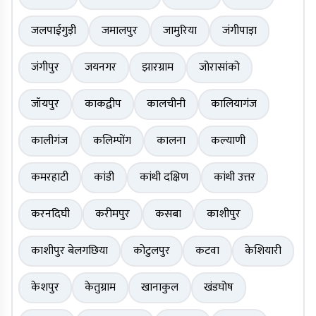
जलपाईगुड़ी
जमालपुर
जामुरिया
जंगीपाड़ा
जंगीपुर
जयनगर
झारग्राम
जोरासांको
जॉयपुर
काकद्वीप
कालचीनी
कालियागंज
कालीगंज
कलिम्पोंग
कालना
कल्याणी
कमरहाटी
कांडी
कांथी दक्षिण
कांथी उत्तर
करनदिघी
करीमपुर
कसबा
काशीपुर
काशीपुर बेलगछिया
कोटुलपुर
कटवा
केशियारी
केशपुर
केतुग्राम
खानाकुल
खंडघोष