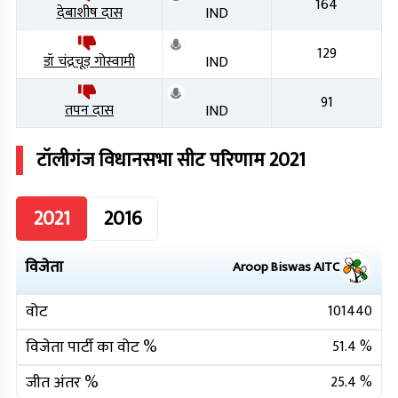
164
देबाशीष दास
IND
129
डॉ चंद्रचूड़ गोस्वामी
IND
91
तपन दास
IND
टॉलीगंज
विधानसभा सीट परिणाम
2021
2021
2016
विजेता
Aroop Biswas
AITC
वोट
101440
विजेता पार्टी का वोट %
51.4
%
जीत अंतर %
25.4
%