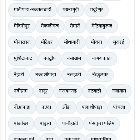
माटीगाड़ा-नक्सलबाड़ी
मयनागुड़ी
मयूरेश्वर
मेदिनीपुर
मेकलीगंज
मेमारी
मेटियाबुरूज
मीनाखान
मोंटेश्वर
मोथाबारी
मोयना
मुरारई
मुर्शिदाबाद
नवद्वीप
नबाग्राम
नागराकाटा
नैहाटी
नकाशीपाड़ा
नलहाटी
नंदकुमार
नंदीग्राम
नानूर
नरायनगढ़
नटबाड़ी
नयाग्राम
नोआपाड़ा
नउदा
ओंडा
पलाशीपाड़ा
पांचला
पांडवेश्वर
पांडुआ
पानीहाटी
पंसकुरा पश्चिम
पंसकुरा पूर्व
पारा
पताशपुर
पाथरप्रतिमा