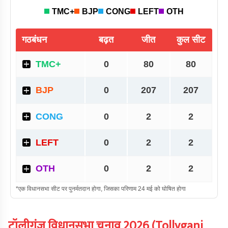
टॉलीगंज
विधानसभा चुनाव
2026
(
Tollyganj