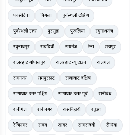
फांसीदेवा
पिंगला
पुर्वस्थली दक्षिण
पुर्वस्थली उत्तर
पुरसुड़ा
पुरुलिया
रघुनाथगंज
रघुनाथपुर
रायदिघी
रायगंज
रैना
रायपुर
राजरहाट गोपालपुर
राजरहाट न्यू टाउन
राजगंज
रामनगर
रामपुरहाट
राणाघाट दक्षिण
राणाघाट उत्तर पश्चिम
राणाघाट उत्तर पूर्व
रानीबंध
रानीगंज
रानीनगर
रासबिहारी
रतुआ
रेजिनगर
सबंग
सागर
सागरदिघी
सैंथिया