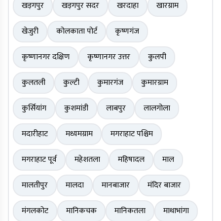
खड़गपुर
खड़गपुर सदर
खरदाहा
खारग्राम
खेजुरी
कोलकाता पोर्ट
कृष्णगंज
कृष्णानगर दक्षिण
कृष्णानगर उत्तर
कुलपी
कुलतली
कुल्टी
कुमारगंज
कुमारग्राम
कुर्सियांग
कुशमांडी
लाबपुर
लालगोला
मदारीहाट
मध्यमग्राम
मगराहाट पश्चिम
मगराहाट पूर्व
महेशतला
महिषादल
माल
मालतीपुर
मालदा
मानबाजार
मंदिर बाजार
मंगलकोट
मानिकचक
मानिकतला
माथाभांगा