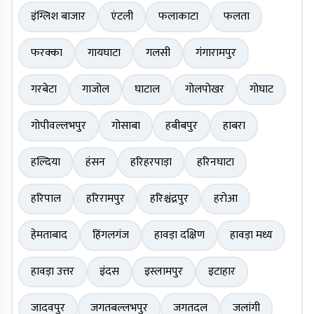
इंग्लिश बाजार
एंटली
फलाकाटा
फलता
फरक्का
गायघाटा
गलसी
गंगारामपुर
गरबेटा
गाजोल
घाटाल
गोलपोखर
गोघाट
गोपीवल्लभपुर
गोसाबा
हबीबपुर
हाबरा
हल्दिया
हंसन
हरिहरपाड़ा
हरिनघाटा
हरिपाल
हरिरामपुर
हरिश्चंद्रपुर
हरोआ
हेमताबाद
हिंगलगंज
हावड़ा दक्षिण
हावड़ा मध्य
हावड़ा उत्तर
इंदस
इस्लामपुर
इटाहार
जादवपुर
जगतबल्लभपुर
जगतदल
जलांगी