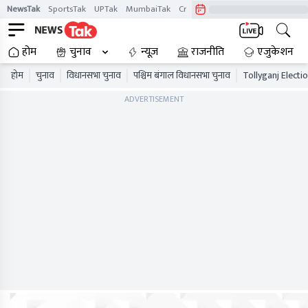
NewsTak
SportsTak
UPTak
MumbaiTak
CrimeTak
Lallantop
AstroTak
होम
चुनाव
न्यूज़
राजनीति
एजुकेशन
होम
चुनाव
विधानसभा चुनाव
पश्चिम बंगाल विधानसभा चुनाव
Tollyganj Electi
ADVERTISEMENT