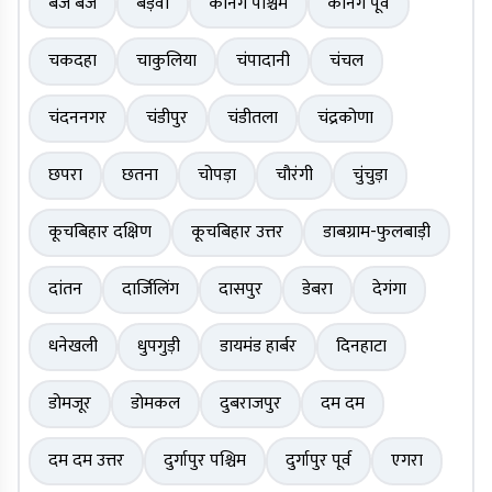
बज बज
बड़वा
कैनिंग पश्चिम
कैनिंग पूर्व
चकदहा
चाकुलिया
चंपादानी
चंचल
चंदननगर
चंडीपुर
चंडीतला
चंद्रकोणा
छपरा
छतना
चोपड़ा
चौरंगी
चुंचुड़ा
कूचबिहार दक्षिण
कूचबिहार उत्तर
डाबग्राम-फुलबाड़ी
दांतन
दार्जिलिंग
दासपुर
डेबरा
देगंगा
धनेखली
धुपगुड़ी
डायमंड हार्बर
दिनहाटा
डोमजूर
डोमकल
दुबराजपुर
दम दम
दम दम उत्तर
दुर्गापुर पश्चिम
दुर्गापुर पूर्व
एगरा