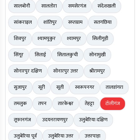
सालबोनी
सालतोरा
समसेरगंज
संदेशखली
सांकराइल
शांतिपुर
सप्तग्राम
सतगछिया
शिवपुर
श्यामपुकुर
श्यामपुर
सिलीगुड़ी
सिंगूर
सिताई
सितालकुची
सोनामुखी
सोनारपुर दक्षिण
सोनारपुर उत्तर
श्रीरामपुर
सुजापुर
सूरी
सूती
स्वरूपनगर
तालडांगरा
तमलुक
तपन
तारकेश्वर
तेहट्टा
टॉलीगंज
तूफानगंज
उदयनरायणपुर
उलुबेरिया दक्षिण
उलुबेरिया पूर्व
उलुबेरिया उत्तर
उत्तरपाड़ा