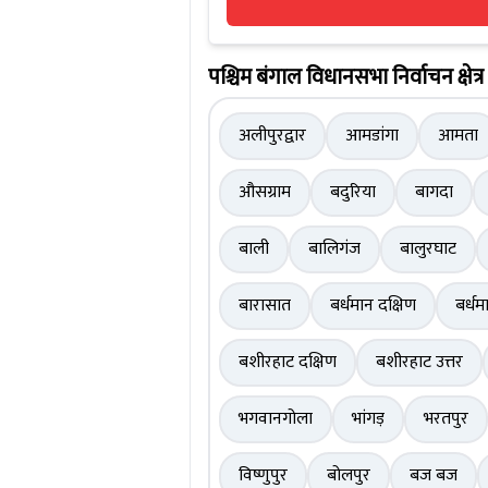
पश्चिम बंगाल विधानसभा निर्वाचन क्षेत्र
अलीपुरद्वार
आमडांगा
आमता
औसग्राम
बदुरिया
बागदा
बाली
बालिगंज
बालुरघाट
बारासात
बर्धमान दक्षिण
बर्धम
बशीरहाट दक्षिण
बशीरहाट उत्तर
भगवानगोला
भांगड़
भरतपुर
विष्णुपुर
बोलपुर
बज बज