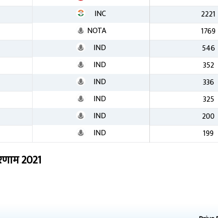
INC
2221
NOTA
1769
IND
546
IND
352
IND
336
IND
325
IND
200
IND
199
रिणाम
2021