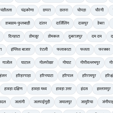
चंडीतला
चंद्रकोणा
छपरा
छतना
चोपड़ा
चौरंगी
डाबग्राम-फुलबाड़ी
दांतन
दार्जिलिंग
दासपुर
डेबरा
दिनहाटा
डोमजूर
डोमकल
दुबराजपुर
दम दम
द
ा
इंग्लिश बाजार
एंटली
फलाकाटा
फलता
फरक्का
गाजोल
घाटाल
गोलपोखर
गोघाट
गोपीवल्लभपुर
गो
हंसन
हरिहरपाड़ा
हरिनघाटा
हरिपाल
हरिरामपुर
हरिश्चं
हावड़ा दक्षिण
हावड़ा मध्य
हावड़ा उत्तर
इंदस
इस्लामपुर
तदल
जलांगी
जलपाईगुड़ी
जमालपुर
जामुरिया
जंगीपाड