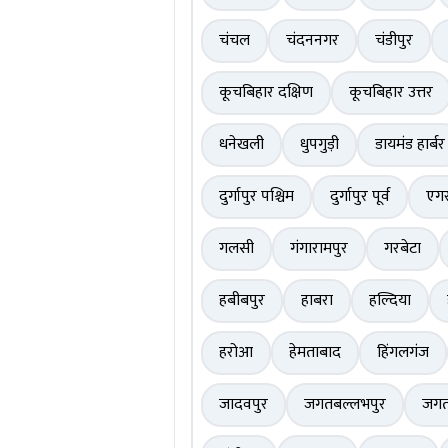
चंचल
चंदननगर
चंडीपुर
कूचबिहार दक्षिण
कूचबिहार उत्तर
धनेखली
धुपगुड़ी
डायमंड हार्बर
दुर्गापुर पश्चिम
दुर्गापुर पूर्व
एगर
गलसी
गंगारामपुर
गरबेटा
हबीबपुर
हाबरा
हल्दिया
हरोआ
हेमताबाद
हिंगलगंज
जादवपुर
जगतबल्लभपुर
जग