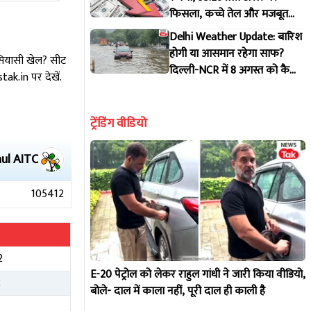
फिसला, कच्चे तेल और मजबूत
डॉलर से दबाव, पूरी डिटेल
Delhi Weather Update: बारिश
होगी या आसमान रहेगा साफ?
 सियासी खेल? सीट
दिल्ली-NCR में 8 अगस्त को कैसा
k.in पर देखें.
रहेगा मौसम, IMD ने जारी किया
पूर्वानुमान
ट्रेंडिंग वीडियो
aul
AITC
105412
2
E-20 पेट्रोल को लेकर राहुल गांधी ने जारी किया वीडियो,
2
बोले- दाल में काला नहीं, पूरी दाल ही काली है