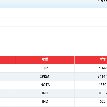
Priya 
पार्टी
वोट
BJP
7146
CPI(M)
3414
NOTA
1850
IND
1006
IND
522