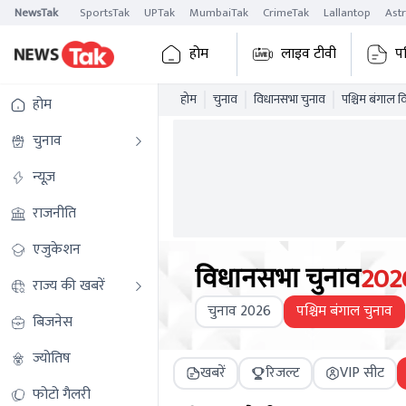
NewsTak
SportsTak
UPTak
MumbaiTak
CrimeTak
Lallantop
Ast
होम
लाइव टीवी
प
होम
चुनाव
विधानसभा चुनाव
पश्चिम बंगाल 
होम
चुनाव
न्यूज़
राजनीति
एजुकेशन
विधानसभा चुनाव
202
राज्य की खबरें
चुनाव 2026
पश्चिम बंगाल चुनाव
बिजनेस
ज्योतिष
खबरें
रिजल्ट
VIP सीट
फोटो गैलरी