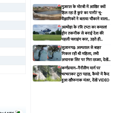
गुजरात के मोरबी में आखिर क्यों
हिल रहा है कुएं का पानी? भू-
वैज्ञानिकों ने बताया चौंकाने वाला
सच
अल्मोड़ा के रवि टम्टा का कमाल!
ड्रोन तकनीक से बनाई देश की
पहली फ्लाइंग कार, उड़ते ही
वायरल हुआ वीडियो
सुजानगढ़: अस्पताल से बाहर
निकल रही थी महिला, तभी
अचानक सिर पर गिरा छज्जा, देखें
VIDEO
कर्णप्रयाग–नैनीसैंण मार्ग पर
भरभराकर टूटा पहाड़, कैमरे में कैद
हुआ खौफनाक मंजर, देंखें VIDEO