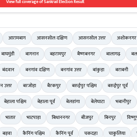
View full coverage of Sankrail Election Result
आरामबाग
आसनसोल दक्षिण
आसनसोल उत्तर
अशोकनगर
बाघमुंडी
बागनान
बहरामपुर
बैष्णबनगर
बालागढ़
बल
बंदवान
बनगांव दक्षिण
बनगांव उत्तर
बांकुड़ा
बराबनी
ान उत्तर
बरजोड़ा
बैरकपुर
बरुईपुर पश्चिम
बरुईपुर पूर्व
बेहाला पश्चिम
बेहाला पूर्व
बेलडांगा
बेलेघाटा
भबानीपुर
भातार
भाटपाड़ा
बिधाननगर
बीजपुर
बिनपुर
विष्णु
बड़वा
कैनिंग पश्चिम
कैनिंग पूर्व
चकदहा
चाकुलिया