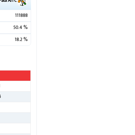
Paul
AITC
111888
50.4
%
18.2
%
1
4