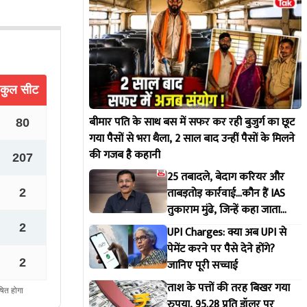
बीमार पति के साथ बस में सफर कर रही बुजुर्ग का छूट
गया पैसों से भरा थैला, 2 साल बाद उन्हीं पैसों के मिलने
की गजब है कहानी
25 तबादले, बेदाग करियर और
ताबड़तोड़ कार्रवाई...कौन हैं IAS
तुकाराम मुंढे, जिन्हें कहा जाता
महाराष्ट्र FDA का 'सिंघम'
UPI Charges: क्या अब UPI से
पेमेंट करने पर पैसे देने होंगे?
जानिए पूरी सच्चाई
ताश के पत्तों की तरह बिखर गया
रुपया, 95.28 प्रति डॉलर पर