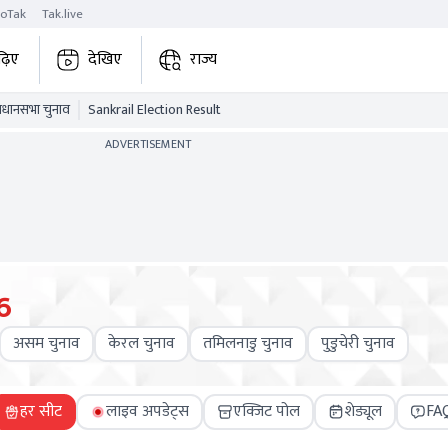
roTak
Tak.live
ढ़िए
देखिए
राज्य
विधानसभा चुनाव
Sankrail Election Result
ADVERTISEMENT
6
असम चुनाव
केरल चुनाव
तमिलनाडु चुनाव
पुडुचेरी चुनाव
हर सीट
लाइव अपडेट्स
एक्जिट पोल
शेड्यूल
FA