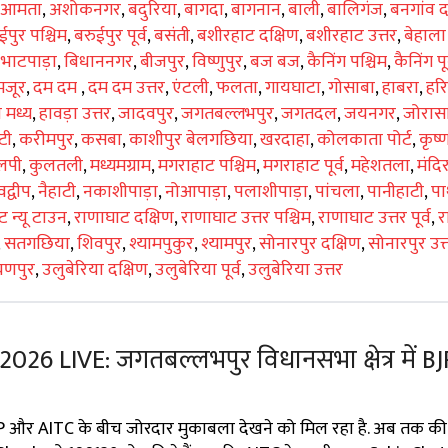
आमता
,
अशोकनगर
,
बदुरिया
,
बागदा
,
बागनान
,
बाली
,
बालिगंज
,
बनगांव द
ईपुर पश्चिम
,
बरुईपुर पूर्व
,
बसंती
,
बशीरहाट दक्षिण
,
बशीरहाट उत्तर
,
बेहाला
,
भाटपाड़ा
,
बिधाननगर
,
बीजपुर
,
विष्णुपुर
,
बज बज
,
कैनिंग पश्चिम
,
कैनिंग पूर
मजूर
,
दम दम
,
दम दम उत्तर
,
एंटली
,
फलता
,
गायघाटा
,
गोसाबा
,
हाबरा
,
हर
ा मध्य
,
हावड़ा उत्तर
,
जादवपुर
,
जगतबल्लभपुर
,
जगतदल
,
जयनगर
,
जोरासा
टी
,
करीमपुर
,
कसबा
,
काशीपुर बेलगछिया
,
खरदाहा
,
कोलकाता पोर्ट
,
कृष्
लपी
,
कुलतली
,
मध्यमग्राम
,
मगराहाट पश्चिम
,
मगराहाट पूर्व
,
महेशतला
,
मंदि
द्वीप
,
नैहाटी
,
नकाशीपाड़ा
,
नोआपाड़ा
,
पलाशीपाड़ा
,
पांचला
,
पानीहाटी
,
पा
 न्यू टाउन
,
राणाघाट दक्षिण
,
राणाघाट उत्तर पश्चिम
,
राणाघाट उत्तर पूर्व
,
र
,
सतगछिया
,
शिवपुर
,
श्यामपुकुर
,
श्यामपुर
,
सोनारपुर दक्षिण
,
सोनारपुर उत्
णपुर
,
उलुबेरिया दक्षिण
,
उलुबेरिया पूर्व
,
उलुबेरिया उत्तर
026 LIVE: जगतबल्लभपुर विधानसभा क्षेत्र में B
 और AITC के बीच जोरदार मुकाबला देखने को मिल रहा है. अब तक की