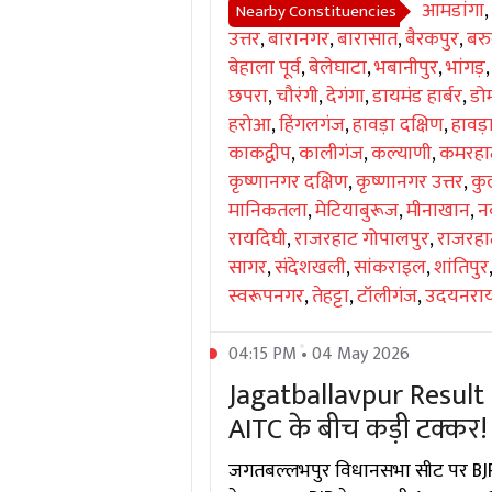
आमडांगा
,
Nearby Constituencies
उत्तर
,
बारानगर
,
बारासात
,
बैरकपुर
,
बरु
बेहाला पूर्व
,
बेलेघाटा
,
भबानीपुर
,
भांगड़
छपरा
,
चौरंगी
,
देगंगा
,
डायमंड हार्बर
,
डो
हरोआ
,
हिंगलगंज
,
हावड़ा दक्षिण
,
हावड़
काकद्वीप
,
कालीगंज
,
कल्याणी
,
कमरहा
कृष्णानगर दक्षिण
,
कृष्णानगर उत्तर
,
कु
मानिकतला
,
मेटियाबुरूज
,
मीनाखान
,
नव
रायदिघी
,
राजरहाट गोपालपुर
,
राजरहाट
सागर
,
संदेशखली
,
सांकराइल
,
शांतिपुर
स्वरूपनगर
,
तेहट्टा
,
टॉलीगंज
,
उदयनराय
04:15 PM • 04 May 2026
Jagatballavpur Result 2
AITC के बीच कड़ी टक्कर!
जगतबल्लभपुर विधानसभा सीट पर BJP