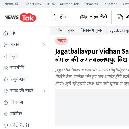
NewsTak
SportsTak
UPTak
MumbaiTak
CrimeTak
Lallantop
Ast
होम
लाइव टीवी
प
होम
चुनाव
विधानसभा चुनाव
jagatballavpur
होम
wbaelb
लाइव
चुनाव
Jagatballavpur Vidhan Sa
न्यूज़
बंगाल की जगतबल्लभपुर विधान
राजनीति
Jagatballavpur Result 2026 Highlights: 
मिलेंगे तेज, सटीक और हर पल अपडेट होने वाले
एजुकेशन
होगी। जुड़े रहें हमारे साथ और पाएं चुनाव से 
राज्य की खबरें
बिजनेस
ज्योतिष
फोटो गैलरी