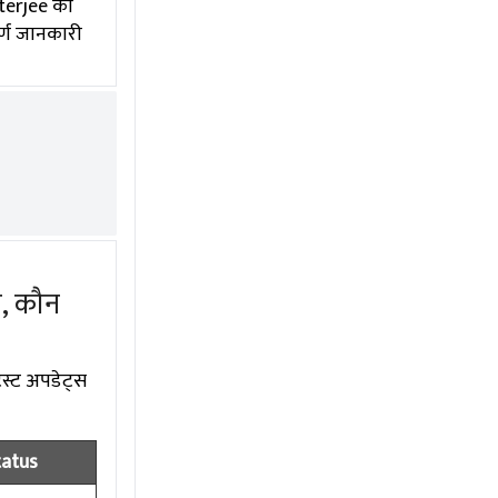
tterjee को
ूर्ण जानकारी
ा, कौन
ेस्ट अपडेट्स
tatus