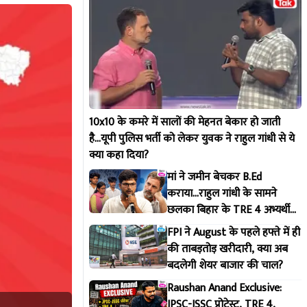
10x10 के कमरे में सालों की मेहनत बेकार हो जाती
है...यूपी पुलिस भर्ती को लेकर युवक ने राहुल गांधी से ये
क्या कहा दिया?
मां ने जमीन बेचकर B.Ed
कराया...राहुल गांधी के सामने
छलका बिहार के TRE 4 अभ्यर्थी
का दर्द
FPI ने August के पहले हफ्ते में ही
की ताबड़तोड़ खरीदारी, क्या अब
बदलेगी शेयर बाजार की चाल?
Raushan Anand Exclusive:
JPSC-JSSC प्रोटेस्ट, TRE 4,