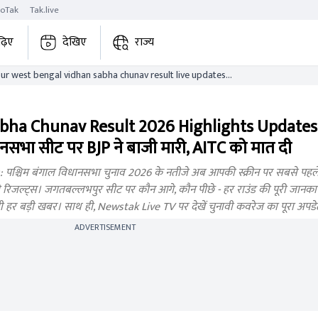
roTak
Tak.live
ढ़िए
देखिए
राज्य
 west bengal vidhan sabha chunav result live updates
bha Chunav Result 2026 Highlights Updates: 
सभा सीट पर BJP ने बाजी मारी, AITC को मात दी
पश्चिम बंगाल विधानसभा चुनाव 2026 के नतीजे अब आपकी स्क्रीन पर सबसे पहल
 रिजल्ट्स। जगतबल्लभपुर सीट पर कौन आगे, कौन पीछे - हर राउंड की पूरी जानकार
जुड़ी हर बड़ी खबर। साथ ही, Newstak Live TV पर देखें चुनावी कवरेज का पूरा अपडे
ADVERTISEMENT