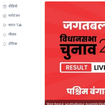
वीडियो
मनोरंजन
भारत Tak
मौसम
टॉपिक
West Bengal, Jagatballavpur Assembly Elec