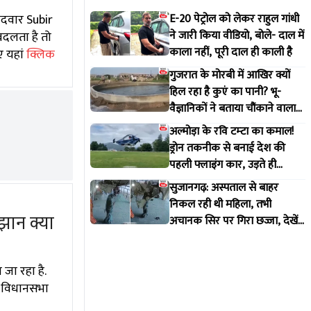
ीदवार Subir
E-20 पेट्रोल को लेकर राहुल गांधी
ने जारी किया वीडियो, बोले- दाल में
 बदलता है तो
काला नहीं, पूरी दाल ही काली है
ए यहां
क्लिक
गुजरात के मोरबी में आखिर क्यों
हिल रहा है कुएं का पानी? भू-
वैज्ञानिकों ने बताया चौंकाने वाला
सच
अल्मोड़ा के रवि टम्टा का कमाल!
ड्रोन तकनीक से बनाई देश की
पहली फ्लाइंग कार, उड़ते ही
वायरल हुआ वीडियो
सुजानगढ़: अस्पताल से बाहर
निकल रही थी महिला, तभी
झान क्या
अचानक सिर पर गिरा छज्जा, देखें
VIDEO
 जा रहा है.
ाल विधानसभा