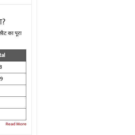
ा?
सीट का पूरा
tal
8
99
2
2
2