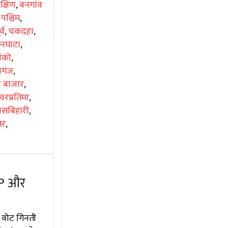
क्षिण
,
बनगांव
 पश्चिम
,
्व
,
चकदहा
,
िनघाटा
,
ंको
,
णगंज
,
र बाजार
,
थरप्रतिमा
,
ासबिहारी
,
तर
,
JP और
 वोट गिनती