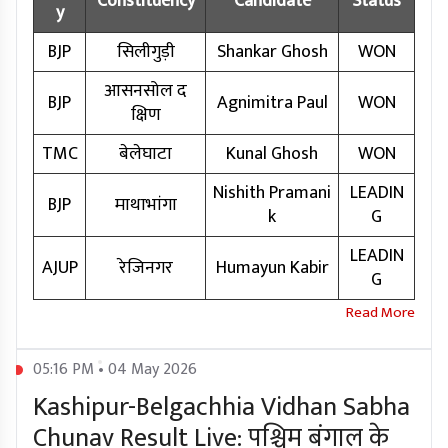
Constituency
Candidate
Status
y
BJP
सिलीगुड़ी
Shankar Ghosh
WON
आसनसोल द
BJP
Agnimitra Paul
WON
क्षिण
TMC
बेलेघाटा
Kunal Ghosh
WON
Nishith Pramani
LEADIN
BJP
माथाभांगा
k
G
LEADIN
AJUP
रेजिनगर
Humayun Kabir
G
05:16 PM • 04 May 2026
Kashipur-Belgachhia Vidhan Sabha
Chunav Result Live: पश्चिम बंगाल के