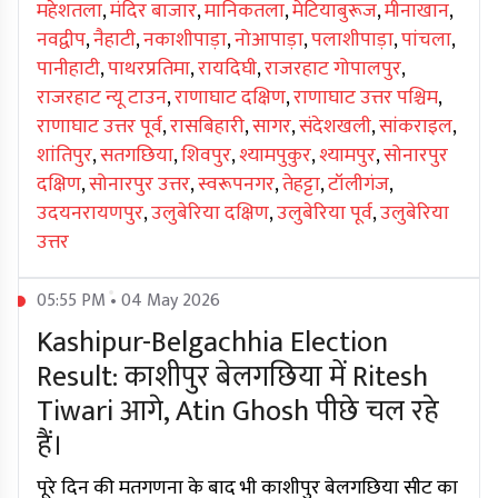
महेशतला
,
मंदिर बाजार
,
मानिकतला
,
मेटियाबुरूज
,
मीनाखान
,
नवद्वीप
,
नैहाटी
,
नकाशीपाड़ा
,
नोआपाड़ा
,
पलाशीपाड़ा
,
पांचला
,
पानीहाटी
,
पाथरप्रतिमा
,
रायदिघी
,
राजरहाट गोपालपुर
,
राजरहाट न्यू टाउन
,
राणाघाट दक्षिण
,
राणाघाट उत्तर पश्चिम
,
राणाघाट उत्तर पूर्व
,
रासबिहारी
,
सागर
,
संदेशखली
,
सांकराइल
,
शांतिपुर
,
सतगछिया
,
शिवपुर
,
श्यामपुकुर
,
श्यामपुर
,
सोनारपुर
दक्षिण
,
सोनारपुर उत्तर
,
स्वरूपनगर
,
तेहट्टा
,
टॉलीगंज
,
उदयनरायणपुर
,
उलुबेरिया दक्षिण
,
उलुबेरिया पूर्व
,
उलुबेरिया
उत्तर
05:55 PM • 04 May 2026
Kashipur-Belgachhia Election
Result: काशीपुर बेलगछिया में Ritesh
Tiwari आगे, Atin Ghosh पीछे चल रहे
हैं।
पूरे दिन की मतगणना के बाद भी काशीपुर बेलगछिया सीट का