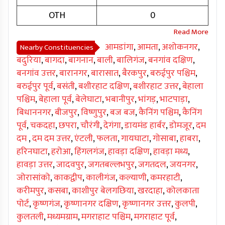
OTH
0
आमडांगा
,
आमता
,
अशोकनगर
,
Nearby Constituencies
बदुरिया
,
बागदा
,
बागनान
,
बाली
,
बालिगंज
,
बनगांव दक्षिण
,
बनगांव उत्तर
,
बारानगर
,
बारासात
,
बैरकपुर
,
बरुईपुर पश्चिम
,
बरुईपुर पूर्व
,
बसंती
,
बशीरहाट दक्षिण
,
बशीरहाट उत्तर
,
बेहाला
पश्चिम
,
बेहाला पूर्व
,
बेलेघाटा
,
भबानीपुर
,
भांगड़
,
भाटपाड़ा
,
बिधाननगर
,
बीजपुर
,
विष्णुपुर
,
बज बज
,
कैनिंग पश्चिम
,
कैनिंग
पूर्व
,
चकदहा
,
छपरा
,
चौरंगी
,
देगंगा
,
डायमंड हार्बर
,
डोमजूर
,
दम
दम
,
दम दम उत्तर
,
एंटली
,
फलता
,
गायघाटा
,
गोसाबा
,
हाबरा
,
हरिनघाटा
,
हरोआ
,
हिंगलगंज
,
हावड़ा दक्षिण
,
हावड़ा मध्य
,
हावड़ा उत्तर
,
जादवपुर
,
जगतबल्लभपुर
,
जगतदल
,
जयनगर
,
जोरासांको
,
काकद्वीप
,
कालीगंज
,
कल्याणी
,
कमरहाटी
,
करीमपुर
,
कसबा
,
काशीपुर बेलगछिया
,
खरदाहा
,
कोलकाता
पोर्ट
,
कृष्णगंज
,
कृष्णानगर दक्षिण
,
कृष्णानगर उत्तर
,
कुलपी
,
कुलतली
,
मध्यमग्राम
,
मगराहाट पश्चिम
,
मगराहाट पूर्व
,