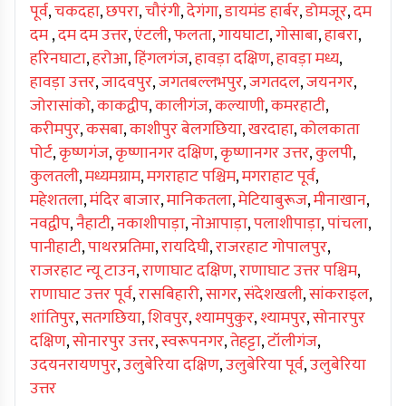
पूर्व
,
चकदहा
,
छपरा
,
चौरंगी
,
देगंगा
,
डायमंड हार्बर
,
डोमजूर
,
दम
दम
,
दम दम उत्तर
,
एंटली
,
फलता
,
गायघाटा
,
गोसाबा
,
हाबरा
,
हरिनघाटा
,
हरोआ
,
हिंगलगंज
,
हावड़ा दक्षिण
,
हावड़ा मध्य
,
हावड़ा उत्तर
,
जादवपुर
,
जगतबल्लभपुर
,
जगतदल
,
जयनगर
,
जोरासांको
,
काकद्वीप
,
कालीगंज
,
कल्याणी
,
कमरहाटी
,
करीमपुर
,
कसबा
,
काशीपुर बेलगछिया
,
खरदाहा
,
कोलकाता
पोर्ट
,
कृष्णगंज
,
कृष्णानगर दक्षिण
,
कृष्णानगर उत्तर
,
कुलपी
,
कुलतली
,
मध्यमग्राम
,
मगराहाट पश्चिम
,
मगराहाट पूर्व
,
महेशतला
,
मंदिर बाजार
,
मानिकतला
,
मेटियाबुरूज
,
मीनाखान
,
नवद्वीप
,
नैहाटी
,
नकाशीपाड़ा
,
नोआपाड़ा
,
पलाशीपाड़ा
,
पांचला
,
पानीहाटी
,
पाथरप्रतिमा
,
रायदिघी
,
राजरहाट गोपालपुर
,
राजरहाट न्यू टाउन
,
राणाघाट दक्षिण
,
राणाघाट उत्तर पश्चिम
,
राणाघाट उत्तर पूर्व
,
रासबिहारी
,
सागर
,
संदेशखली
,
सांकराइल
,
शांतिपुर
,
सतगछिया
,
शिवपुर
,
श्यामपुकुर
,
श्यामपुर
,
सोनारपुर
दक्षिण
,
सोनारपुर उत्तर
,
स्वरूपनगर
,
तेहट्टा
,
टॉलीगंज
,
उदयनरायणपुर
,
उलुबेरिया दक्षिण
,
उलुबेरिया पूर्व
,
उलुबेरिया
उत्तर