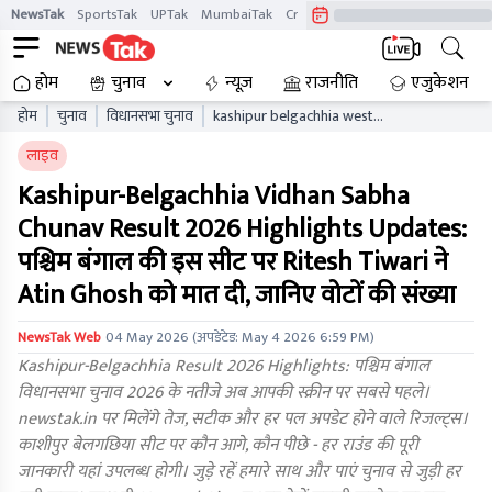
NewsTak
SportsTak
UPTak
MumbaiTak
CrimeTak
Lallantop
AstroTak
होम
चुनाव
न्यूज़
राजनीति
एजुकेशन
होम
चुनाव
विधानसभा चुनाव
kashipur belgachhia west
bengal vidhan sabha
लाइव
chunav result live updates
wbaelb
Kashipur-Belgachhia Vidhan Sabha
Chunav Result 2026 Highlights Updates:
पश्चिम बंगाल की इस सीट पर Ritesh Tiwari ने
Atin Ghosh को मात दी, जानिए वोटों की संख्या
NewsTak Web
04 May 2026
(अपडेटेड:
May 4 2026 6:59 PM
)
Kashipur-Belgachhia Result 2026 Highlights: पश्चिम बंगाल
विधानसभा चुनाव 2026 के नतीजे अब आपकी स्क्रीन पर सबसे पहले।
newstak.in पर मिलेंगे तेज, सटीक और हर पल अपडेट होने वाले रिजल्ट्स।
काशीपुर बेलगछिया सीट पर कौन आगे, कौन पीछे - हर राउंड की पूरी
जानकारी यहां उपलब्ध होगी। जुड़े रहें हमारे साथ और पाएं चुनाव से जुड़ी हर