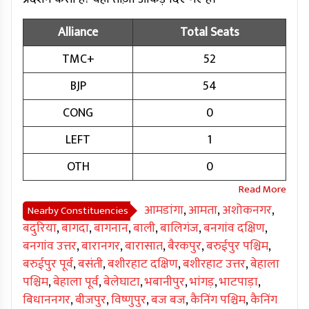
Alliance
Total Seats
TMC+
52
BJP
54
CONG
0
LEFT
1
OTH
0
आमडांगा
,
आमता
,
अशोकनगर
,
Nearby Constituencies
बदुरिया
,
बागदा
,
बागनान
,
बाली
,
बालिगंज
,
बनगांव दक्षिण
,
बनगांव उत्तर
,
बारानगर
,
बारासात
,
बैरकपुर
,
बरुईपुर पश्चिम
,
बरुईपुर पूर्व
,
बसंती
,
बशीरहाट दक्षिण
,
बशीरहाट उत्तर
,
बेहाला
पश्चिम
,
बेहाला पूर्व
,
बेलेघाटा
,
भबानीपुर
,
भांगड़
,
भाटपाड़ा
,
बिधाननगर
,
बीजपुर
,
विष्णुपुर
,
बज बज
,
कैनिंग पश्चिम
,
कैनिंग