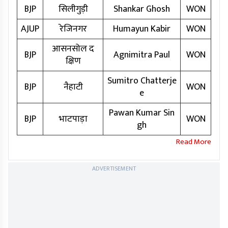
BJP
सिलीगुड़ी
Shankar Ghosh
WON
AJUP
रेजिनगर
Humayun Kabir
WON
आसनसोल द
BJP
Agnimitra Paul
WON
क्षिण
Sumitro Chatterje
BJP
नैहाटी
WON
e
Pawan Kumar Sin
BJP
भाटपाड़ा
WON
gh
ADVERTISEMENT