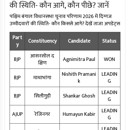
की स्थिति- कौन आगे, कौन पीछे? जानें
पश्चिम बंगाल विधानसभा चुनाव परिणाम 2026 में दिग्गज
उम्मीदवारों की स्थिति- कौन किससे आगे? देखें ताजा अपडेट्स
Part
Constituency
Candidate
Status
y
आसनसोल द
BJP
Agnimitra Paul
WON
क्षिण
Nishith Pramani
LEADIN
BJP
माथाभांगा
k
G
LEADIN
BJP
सिलीगुड़ी
Shankar Ghosh
G
LEADIN
AJUP
रेजिनगर
Humayun Kabir
G
LEADIN