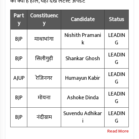
का क्या है हाल, यहां देखें लेटेस्ट अपडेट
Part
Constituenc
Candidate
Status
y
y
Nishith Pramani
LEADIN
BJP
माथाभांगा
k
G
LEADIN
BJP
सिलीगुड़ी
Shankar Ghosh
G
LEADIN
AJUP
रेजिनगर
Humayun Kabir
G
LEADIN
BJP
मोयना
Ashoke Dinda
G
Suvendu Adhikar
LEADIN
BJP
नंदीग्राम
i
G