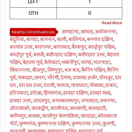
LEFT
1
OTH
0
आमडांगा
,
आमता
,
अशोकनगर
,
Nearby Constituencies
बदुरिया
,
बागदा
,
बागनान
,
बाली
,
बालिगंज
,
बनगांव दक्षिण
,
बनगांव उत्तर
,
बारानगर
,
बारासात
,
बैरकपुर
,
बरुईपुर पश्चिम
,
बरुईपुर पूर्व
,
बसंती
,
बशीरहाट दक्षिण
,
बशीरहाट उत्तर
,
बेहाला
पश्चिम
,
बेहाला पूर्व
,
बेलेघाटा
,
भबानीपुर
,
भांगड़
,
भाटपाड़ा
,
बिधाननगर
,
बीजपुर
,
विष्णुपुर
,
बज बज
,
कैनिंग पश्चिम
,
कैनिंग
पूर्व
,
चकदहा
,
छपरा
,
चौरंगी
,
देगंगा
,
डायमंड हार्बर
,
डोमजूर
,
दम
दम
,
दम दम उत्तर
,
एंटली
,
फलता
,
गायघाटा
,
गोसाबा
,
हाबरा
,
हरिनघाटा
,
हरोआ
,
हिंगलगंज
,
हावड़ा दक्षिण
,
हावड़ा मध्य
,
हावड़ा उत्तर
,
जादवपुर
,
जगतबल्लभपुर
,
जगतदल
,
जयनगर
,
जोरासांको
,
काकद्वीप
,
कालीगंज
,
कल्याणी
,
कमरहाटी
,
करीमपुर
,
कसबा
,
काशीपुर बेलगछिया
,
खरदाहा
,
कोलकाता
पोर्ट
,
कृष्णगंज
,
कृष्णानगर दक्षिण
,
कृष्णानगर उत्तर
,
कुलपी
,
कुलतली
,
मध्यमग्राम
,
मगराहाट पश्चिम
,
मगराहाट पूर्व
,