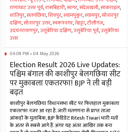
राजरहाट न्यू टाउन
,
राणाघाट दक्षिण
,
राणाघाट उत्तर पश्चिम
,
राणाघाट उत्तर पूर्व
,
रासबिहारी
,
सागर
,
संदेशखली
,
सांकराइल
,
शांतिपुर
,
सतगछिया
,
शिवपुर
,
श्यामपुकुर
,
श्यामपुर
,
सोनारपुर
दक्षिण
,
सोनारपुर उत्तर
,
स्वरूपनगर
,
तेहट्टा
,
टॉलीगंज
,
उदयनरायणपुर
,
उलुबेरिया दक्षिण
,
उलुबेरिया पूर्व
,
उलुबेरिया
उत्तर
04:08 PM • 04 May 2026
Election Result 2026 Live Updates:
पश्चिम बंगाल की काशीपुर बेलगछिया सीट
पर मुकाबला एकतरफा! BJP ने ली बड़ी
बढ़त
काशीपुर बेलगछिया विधानसभा सीट पर फिलहाल मुकाबला
एकतरफा नजर आ रहा है. जारी मतगणना से प्राप्त ताजा
आंकड़ों के मुताबिक, BJP कैंडिडेट Ritesh Tiwari भारी मतों
के अंतर से सबसे आगे हैं. अगर यह अंतर आखिर तक बना