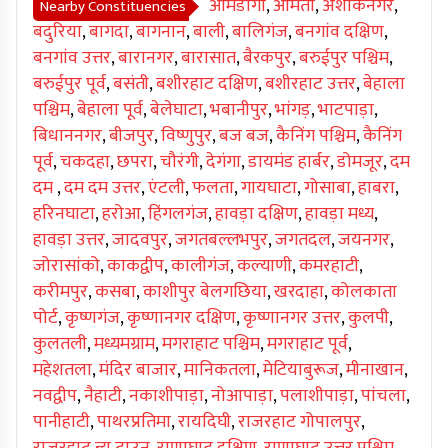
आमडांगा
,
आमता
,
अशोकनगर
,
Nearby Constituencies
बदुरिया
,
बागदा
,
बागनान
,
बाली
,
बालिगंज
,
बनगांव दक्षिण
,
बनगांव उत्तर
,
बारानगर
,
बारासात
,
बैरकपुर
,
बरुईपुर पश्चिम
,
बरुईपुर पूर्व
,
बसंती
,
बशीरहाट दक्षिण
,
बशीरहाट उत्तर
,
बेहाला
पश्चिम
,
बेहाला पूर्व
,
बेलेघाटा
,
भबानीपुर
,
भांगड़
,
भाटपाड़ा
,
बिधाननगर
,
बीजपुर
,
विष्णुपुर
,
बज बज
,
कैनिंग पश्चिम
,
कैनिंग
पूर्व
,
चकदहा
,
छपरा
,
चौरंगी
,
देगंगा
,
डायमंड हार्बर
,
डोमजूर
,
दम
दम
,
दम दम उत्तर
,
एंटली
,
फलता
,
गायघाटा
,
गोसाबा
,
हाबरा
,
हरिनघाटा
,
हरोआ
,
हिंगलगंज
,
हावड़ा दक्षिण
,
हावड़ा मध्य
,
हावड़ा उत्तर
,
जादवपुर
,
जगतबल्लभपुर
,
जगतदल
,
जयनगर
,
जोरासांको
,
काकद्वीप
,
कालीगंज
,
कल्याणी
,
कमरहाटी
,
करीमपुर
,
कसबा
,
काशीपुर बेलगछिया
,
खरदाहा
,
कोलकाता
पोर्ट
,
कृष्णगंज
,
कृष्णानगर दक्षिण
,
कृष्णानगर उत्तर
,
कुलपी
,
कुलतली
,
मध्यमग्राम
,
मगराहाट पश्चिम
,
मगराहाट पूर्व
,
महेशतला
,
मंदिर बाजार
,
मानिकतला
,
मेटियाबुरूज
,
मीनाखान
,
नवद्वीप
,
नैहाटी
,
नकाशीपाड़ा
,
नोआपाड़ा
,
पलाशीपाड़ा
,
पांचला
,
पानीहाटी
,
पाथरप्रतिमा
,
रायदिघी
,
राजरहाट गोपालपुर
,