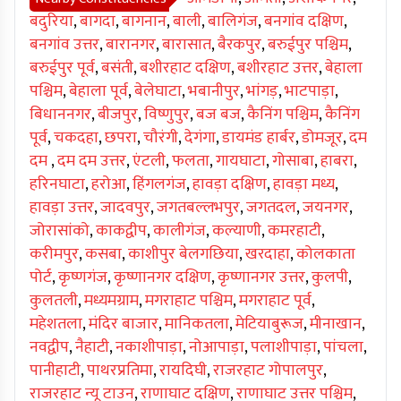
बदुरिया
,
बागदा
,
बागनान
,
बाली
,
बालिगंज
,
बनगांव दक्षिण
,
बनगांव उत्तर
,
बारानगर
,
बारासात
,
बैरकपुर
,
बरुईपुर पश्चिम
,
बरुईपुर पूर्व
,
बसंती
,
बशीरहाट दक्षिण
,
बशीरहाट उत्तर
,
बेहाला
पश्चिम
,
बेहाला पूर्व
,
बेलेघाटा
,
भबानीपुर
,
भांगड़
,
भाटपाड़ा
,
बिधाननगर
,
बीजपुर
,
विष्णुपुर
,
बज बज
,
कैनिंग पश्चिम
,
कैनिंग
पूर्व
,
चकदहा
,
छपरा
,
चौरंगी
,
देगंगा
,
डायमंड हार्बर
,
डोमजूर
,
दम
दम
,
दम दम उत्तर
,
एंटली
,
फलता
,
गायघाटा
,
गोसाबा
,
हाबरा
,
हरिनघाटा
,
हरोआ
,
हिंगलगंज
,
हावड़ा दक्षिण
,
हावड़ा मध्य
,
हावड़ा उत्तर
,
जादवपुर
,
जगतबल्लभपुर
,
जगतदल
,
जयनगर
,
जोरासांको
,
काकद्वीप
,
कालीगंज
,
कल्याणी
,
कमरहाटी
,
करीमपुर
,
कसबा
,
काशीपुर बेलगछिया
,
खरदाहा
,
कोलकाता
पोर्ट
,
कृष्णगंज
,
कृष्णानगर दक्षिण
,
कृष्णानगर उत्तर
,
कुलपी
,
कुलतली
,
मध्यमग्राम
,
मगराहाट पश्चिम
,
मगराहाट पूर्व
,
महेशतला
,
मंदिर बाजार
,
मानिकतला
,
मेटियाबुरूज
,
मीनाखान
,
नवद्वीप
,
नैहाटी
,
नकाशीपाड़ा
,
नोआपाड़ा
,
पलाशीपाड़ा
,
पांचला
,
पानीहाटी
,
पाथरप्रतिमा
,
रायदिघी
,
राजरहाट गोपालपुर
,
राजरहाट न्यू टाउन
,
राणाघाट दक्षिण
,
राणाघाट उत्तर पश्चिम
,