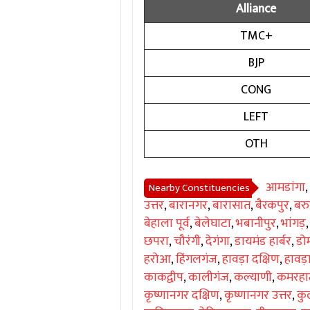
Alliance
TMC+
BJP
CONG
LEFT
OTH
आमडांगा
,
Nearby Constituencies
उत्तर
,
बारानगर
,
बारासात
,
बैरकपुर
,
बरु
बेहाला पूर्व
,
बेलेघाटा
,
भबानीपुर
,
भांगड़
छपरा
,
चौरंगी
,
देगंगा
,
डायमंड हार्बर
,
डो
हरोआ
,
हिंगलगंज
,
हावड़ा दक्षिण
,
हावड़
काकद्वीप
,
कालीगंज
,
कल्याणी
,
कमरहा
कृष्णानगर दक्षिण
,
कृष्णानगर उत्तर
,
कु