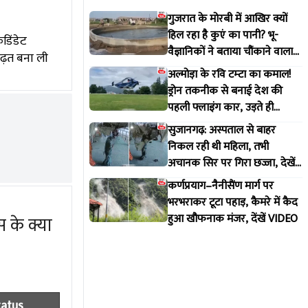
गुजरात के मोरबी में आखिर क्यों
हिल रहा है कुएं का पानी? भू-
डिंडेट
वैज्ञानिकों ने बताया चौंकाने वाला
बढ़त बना ली
सच
अल्मोड़ा के रवि टम्टा का कमाल!
ड्रोन तकनीक से बनाई देश की
पहली फ्लाइंग कार, उड़ते ही
वायरल हुआ वीडियो
सुजानगढ़: अस्पताल से बाहर
निकल रही थी महिला, तभी
अचानक सिर पर गिरा छज्जा, देखें
VIDEO
कर्णप्रयाग–नैनीसैंण मार्ग पर
भरभराकर टूटा पहाड़, कैमरे में कैद
हुआ खौफनाक मंजर, देंखें VIDEO
 के क्या
tatus