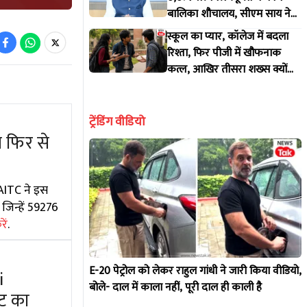
बालिका शौचालय, सीएम साय ने
की 'मेरी बेटी-मेरा अभिमान'
स्कूल का प्यार, कॉलेज में बदला
अभियान की शुरुआत
रिश्ता, फिर पीजी में खौफनाक
कत्ल, आखिर तीसरा शख्स क्यों
बना जान का दुश्मन
ट्रेंडिंग वीडियो
 फिर से
 AITC ने इस
जिन्हें 59276
ें
.
E-20 पेट्रोल को लेकर राहुल गांधी ने जारी किया वीडियो,
i
बोले- दाल में काला नहीं, पूरी दाल ही काली है
ट का