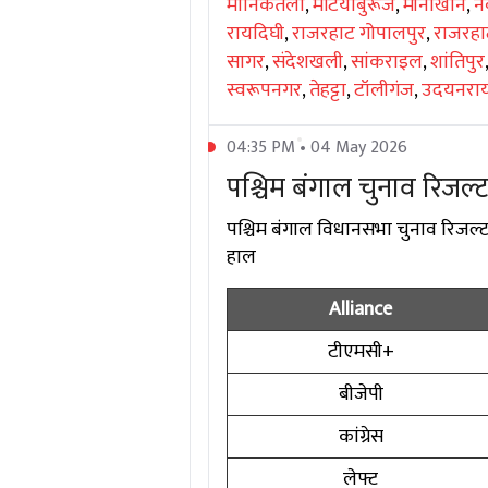
मानिकतला
,
मेटियाबुरूज
,
मीनाखान
,
नव
रायदिघी
,
राजरहाट गोपालपुर
,
राजरहाट
सागर
,
संदेशखली
,
सांकराइल
,
शांतिपुर
स्वरूपनगर
,
तेहट्टा
,
टॉलीगंज
,
उदयनराय
04:35 PM • 04 May 2026
पश्चिम बंगाल चुनाव रिजल
पश्चिम बंगाल विधानसभा चुनाव रिजल्ट 2
हाल
Alliance
टीएमसी+
बीजेपी
कांग्रेस
लेफ्ट