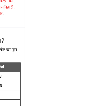
थरप्रतिमा
,
ासबिहारी
,
तर
,
ा?
सीट का पूरा
tal
8
99
2
2