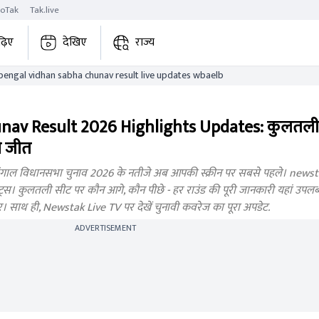
roTak
Tak.live
ढ़िए
देखिए
राज्य
kultali west bengal vidhan sabha chunav result live updates wbaelb
nav Result 2026 Highlights Updates: कुलतली
ी जीत
ंगाल विधानसभा चुनाव 2026 के नतीजे अब आपकी स्क्रीन पर सबसे पहले। newstak
। कुलतली सीट पर कौन आगे, कौन पीछे - हर राउंड की पूरी जानकारी यहां उपलब्ध ह
बर। साथ ही, Newstak Live TV पर देखें चुनावी कवरेज का पूरा अपडेट.
ADVERTISEMENT