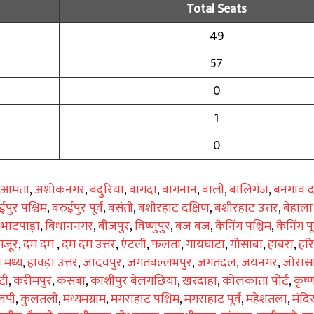
Total Seats
49
57
0
1
0
आमता
,
अशोकनगर
,
बदुरिया
,
बागदा
,
बागनान
,
बाली
,
बालिगंज
,
बनगांव द
ईपुर पश्चिम
,
बरुईपुर पूर्व
,
बसंती
,
बशीरहाट दक्षिण
,
बशीरहाट उत्तर
,
बेहाला
,
भाटपाड़ा
,
बिधाननगर
,
बीजपुर
,
विष्णुपुर
,
बज बज
,
कैनिंग पश्चिम
,
कैनिंग पूर
मजूर
,
दम दम
,
दम दम उत्तर
,
एंटली
,
फलता
,
गायघाटा
,
गोसाबा
,
हाबरा
,
हर
ा मध्य
,
हावड़ा उत्तर
,
जादवपुर
,
जगतबल्लभपुर
,
जगतदल
,
जयनगर
,
जोरासा
टी
,
करीमपुर
,
कसबा
,
काशीपुर बेलगछिया
,
खरदाहा
,
कोलकाता पोर्ट
,
कृष्
लपी
,
कुलतली
,
मध्यमग्राम
,
मगराहाट पश्चिम
,
मगराहाट पूर्व
,
महेशतला
,
मंदि