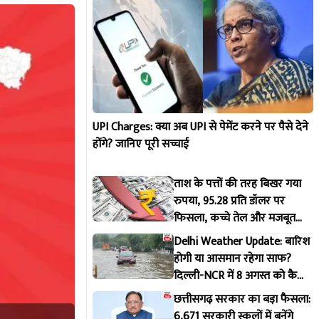
UPI Charges: क्या अब UPI से पेमेंट करने पर पैसे देने
होंगे? जानिए पूरी सच्चाई
ताश के पत्तों की तरह बिखर गया
रुपया, 95.28 प्रति डॉलर पर
फिसला, कच्चे तेल और मजबूत
डॉलर से दबाव, पूरी डिटेल
Delhi Weather Update: बारिश
होगी या आसमान रहेगा साफ?
दिल्ली-NCR में 8 अगस्त को कैसा
रहेगा मौसम, IMD ने जारी किया
छत्तीसगढ़ सरकार का बड़ा फैसला:
पूर्वानुमान
6,671 सरकारी स्कूलों में बनेंगे