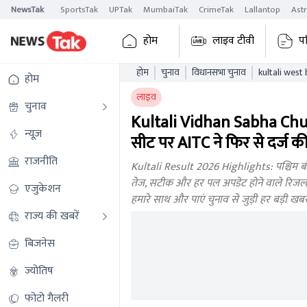
NewsTak
SportsTak
UPTak
MumbaiTak
CrimeTak
Lallantop
Ast
होम
लाइव टीवी
प
होम
चुनाव
विधानसभा चुनाव
होम
लाइव
चुनाव
Kultali Vidhan Sabha Chu
न्यूज़
सीट पर AITC ने फिर से दर्ज क
राजनीति
Kultali Result 2026 Highlights: पश्चिम ब
तेज, सटीक और हर पल अपडेट होने वाले रिजल्ट्स
एजुकेशन
हमारे साथ और पाएं चुनाव से जुड़ी हर बड़ी ख
राज्य की खबरें
बिजनेस
ज्योतिष
फोटो गैलरी