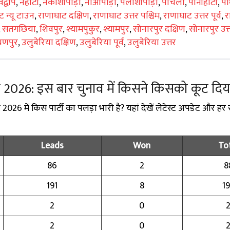
द्वीप
,
नैहाटी
,
नकाशीपाड़ा
,
नोआपाड़ा
,
पलाशीपाड़ा
,
पांचला
,
पानीहाटी
,
पा
 न्यू टाउन
,
राणाघाट दक्षिण
,
राणाघाट उत्तर पश्चिम
,
राणाघाट उत्तर पूर्व
,
र
,
सतगछिया
,
शिवपुर
,
श्यामपुकुर
,
श्यामपुर
,
सोनारपुर दक्षिण
,
सोनारपुर उत्
णपुर
,
उलुबेरिया दक्षिण
,
उलुबेरिया पूर्व
,
उलुबेरिया उत्तर
्ट 2026: इस बार चुनाव में किसने किसको कूट दिय
026 में किस पार्टी का पलड़ा भारी है? यहां देखें लेटेस्ट अपडेट और हर 
Leads
Won
To
86
2
8
191
8
1
2
0
2
0