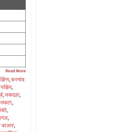
क्षिण
,
बनगांव
 पश्चिम
,
्व
,
चकदहा
,
िनघाटा
,
ंको
,
णगंज
,
र बाजार
,