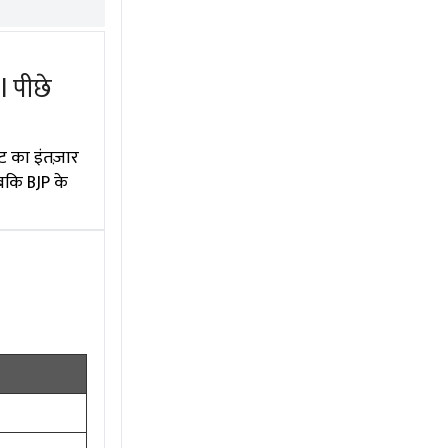
l पीछे
ट का इंतज़ार
बकि BJP के