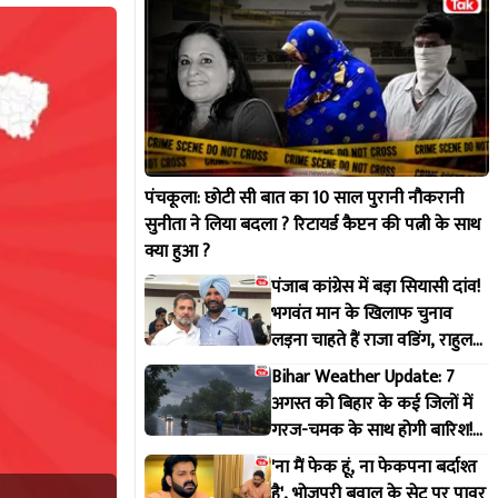
पंचकूला: छोटी सी बात का 10 साल पुरानी नौकरानी
सुनीता ने लिया बदला ? रिटायर्ड कैप्टन की पत्नी के साथ
क्या हुआ ?
पंजाब कांग्रेस में बड़ा सियासी दांव!
भगवंत मान के खिलाफ चुनाव
लड़ना चाहते हैं राजा वडिंग, राहुल
गांधी से मांगी हरी झंडी
Bihar Weather Update: 7
अगस्त को बिहार के कई जिलों में
गरज-चमक के साथ होगी बारिश!
IMD ने जारी किया अलर्ट
'ना मैं फेक हूं, ना फेकपना बर्दाश्त
है', भोजपुरी बवाल के सेट पर पावर