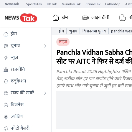
NewsTak
SportsTak
UPTak
MumbaiTak
CrimeTak
Lallantop
Ast
होम
लाइव टीवी
प
होम
चुनाव
विधानसभा चुनाव
होम
लाइव
चुनाव
Panchla Vidhan Sabha Chu
न्यूज़
सीट पर AITC ने फिर से दर्ज क
राजनीति
Panchla Result 2026 Highlights: पश्चिम ब
तेज, सटीक और हर पल अपडेट होने वाले रिजल्ट्स
एजुकेशन
हमारे साथ और पाएं चुनाव से जुड़ी हर बड़ी ख
राज्य की खबरें
बिजनेस
ज्योतिष
फोटो गैलरी