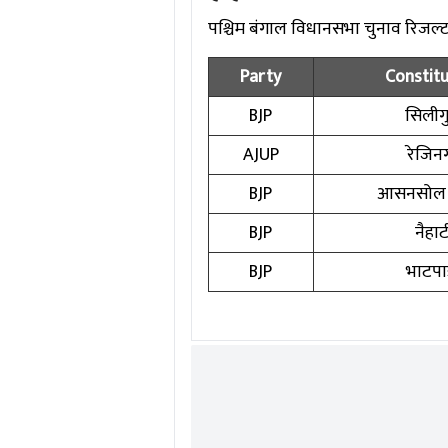
पश्चिम बंगाल विधानसभा चुनाव रिजल्ट में
Party
Constit
BJP
सिलीगु
AJUP
रेजिन
BJP
आसनसोल द
BJP
नैहाट
BJP
भाटपाड