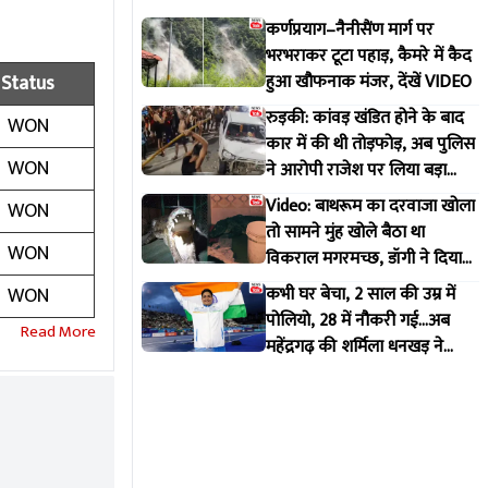
कर्णप्रयाग–नैनीसैंण मार्ग पर
भरभराकर टूटा पहाड़, कैमरे में कैद
Status
हुआ खौफनाक मंजर, देंखें VIDEO
रुड़की: कांवड़ खंडित होने के बाद
WON
कार में की थी तोड़फोड़, अब पुलिस
WON
ने आरोपी राजेश पर लिया बड़ा
एक्शन
Video: बाथरूम का दरवाजा खोला
WON
तो सामने मुंह खोले बैठा था
WON
विकराल मगरमच्छ, डॉगी ने दिया
मकान मालिक को इशारा
WON
कभी घर बेचा, 2 साल की उम्र में
पोलियो, 28 में नौकरी गई...अब
महेंद्रगढ़ की शर्मिला धनखड़ ने
कॉमनवेल्थ गेम्स में रचा इतिहास