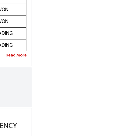
WON
WON
ADING
ADING
IDENCY