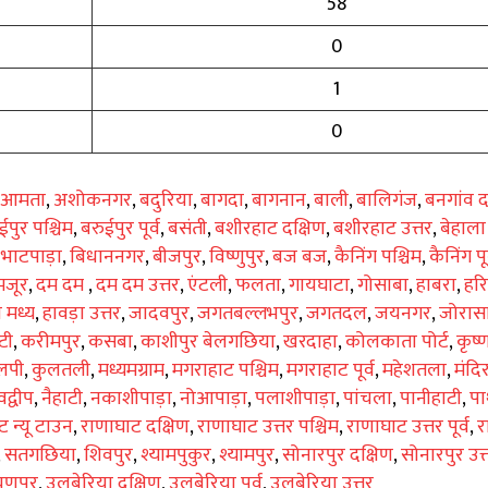
58
0
1
0
आमता
,
अशोकनगर
,
बदुरिया
,
बागदा
,
बागनान
,
बाली
,
बालिगंज
,
बनगांव द
ईपुर पश्चिम
,
बरुईपुर पूर्व
,
बसंती
,
बशीरहाट दक्षिण
,
बशीरहाट उत्तर
,
बेहाला
,
भाटपाड़ा
,
बिधाननगर
,
बीजपुर
,
विष्णुपुर
,
बज बज
,
कैनिंग पश्चिम
,
कैनिंग पूर
मजूर
,
दम दम
,
दम दम उत्तर
,
एंटली
,
फलता
,
गायघाटा
,
गोसाबा
,
हाबरा
,
हर
ा मध्य
,
हावड़ा उत्तर
,
जादवपुर
,
जगतबल्लभपुर
,
जगतदल
,
जयनगर
,
जोरासा
टी
,
करीमपुर
,
कसबा
,
काशीपुर बेलगछिया
,
खरदाहा
,
कोलकाता पोर्ट
,
कृष्
लपी
,
कुलतली
,
मध्यमग्राम
,
मगराहाट पश्चिम
,
मगराहाट पूर्व
,
महेशतला
,
मंदि
द्वीप
,
नैहाटी
,
नकाशीपाड़ा
,
नोआपाड़ा
,
पलाशीपाड़ा
,
पांचला
,
पानीहाटी
,
पा
 न्यू टाउन
,
राणाघाट दक्षिण
,
राणाघाट उत्तर पश्चिम
,
राणाघाट उत्तर पूर्व
,
र
,
सतगछिया
,
शिवपुर
,
श्यामपुकुर
,
श्यामपुर
,
सोनारपुर दक्षिण
,
सोनारपुर उत्
णपुर
,
उलुबेरिया दक्षिण
,
उलुबेरिया पूर्व
,
उलुबेरिया उत्तर