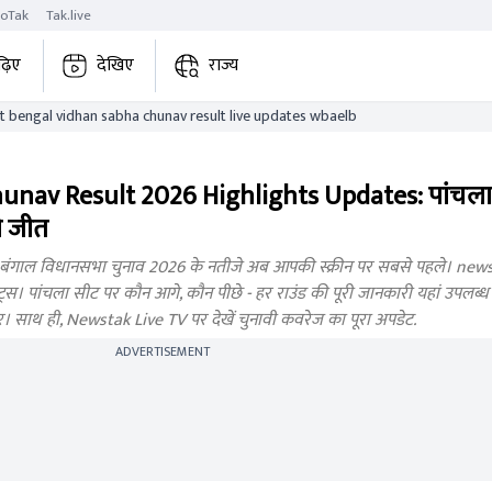
roTak
Tak.live
ढ़िए
देखिए
राज्य
panchla west bengal vidhan sabha chunav result live updates wbaelb
nav Result 2026 Highlights Updates: पांचला
ी जीत
ंगाल विधानसभा चुनाव 2026 के नतीजे अब आपकी स्क्रीन पर सबसे पहले। newsta
। पांचला सीट पर कौन आगे, कौन पीछे - हर राउंड की पूरी जानकारी यहां उपलब्ध होग
बर। साथ ही, Newstak Live TV पर देखें चुनावी कवरेज का पूरा अपडेट.
ADVERTISEMENT