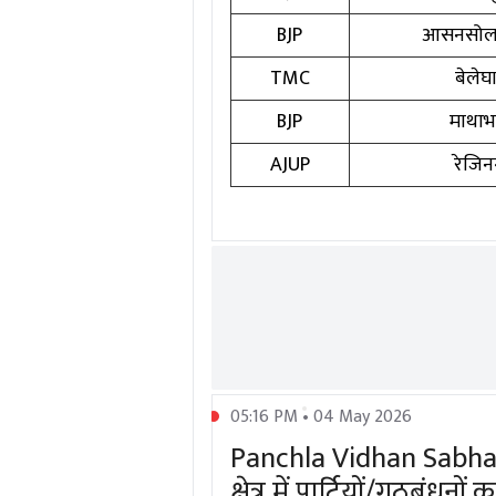
BJP
आसनसोल 
TMC
बेलेघ
BJP
माथाभा
AJUP
रेजि
05:16 PM • 04 May 2026
Panchla Vidhan Sabha 
क्षेत्र में पार्टियों/गठबंधनों 