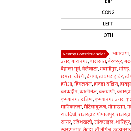
BJP
CONG
LEFT
OTH
आमडांगा
,
Nearby Constituencies
उत्तर
,
बारानगर
,
बारासात
,
बैरकपुर
,
बरु
बेहाला पूर्व
,
बेलेघाटा
,
भबानीपुर
,
भांगड़
छपरा
,
चौरंगी
,
देगंगा
,
डायमंड हार्बर
,
डो
हरोआ
,
हिंगलगंज
,
हावड़ा दक्षिण
,
हावड़
काकद्वीप
,
कालीगंज
,
कल्याणी
,
कमरहा
कृष्णानगर दक्षिण
,
कृष्णानगर उत्तर
,
कु
मानिकतला
,
मेटियाबुरूज
,
मीनाखान
,
नव
रायदिघी
,
राजरहाट गोपालपुर
,
राजरहाट
सागर
,
संदेशखली
,
सांकराइल
,
शांतिपुर
स्वरूपनगर
,
तेहट्टा
,
टॉलीगंज
,
उदयनराय