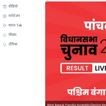
वीडियो
मनोरंजन
भारत Tak
मौसम
टॉपिक
West Bengal, Panchla Assembly Election Re