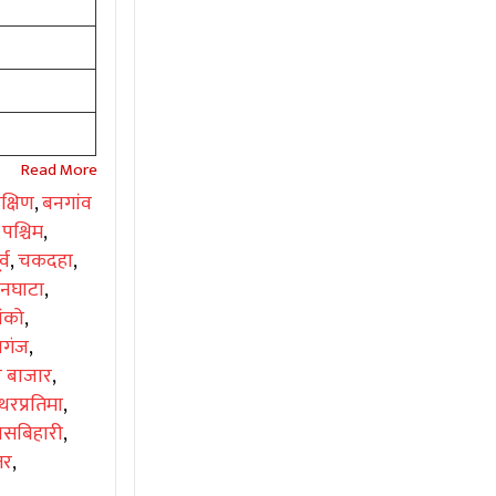
क्षिण
,
बनगांव
 पश्चिम
,
्व
,
चकदहा
,
िनघाटा
,
ंको
,
णगंज
,
र बाजार
,
थरप्रतिमा
,
ासबिहारी
,
तर
,