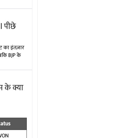
l पीछे
ट का इंतज़ार
बकि BJP के
 के क्या
tatus
WON