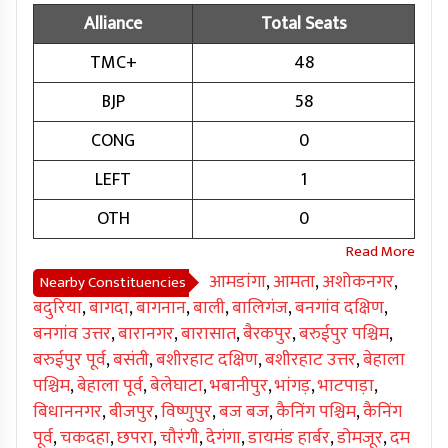
Alliance
Total Seats
TMC+
48
BJP
58
CONG
0
LEFT
1
OTH
0
आमडांगा
,
आमता
,
अशोकनगर
,
Nearby Constituencies
बदुरिया
,
बागदा
,
बागनान
,
बाली
,
बालिगंज
,
बनगांव दक्षिण
,
बनगांव उत्तर
,
बारानगर
,
बारासात
,
बैरकपुर
,
बरुईपुर पश्चिम
,
बरुईपुर पूर्व
,
बसंती
,
बशीरहाट दक्षिण
,
बशीरहाट उत्तर
,
बेहाला
पश्चिम
,
बेहाला पूर्व
,
बेलेघाटा
,
भबानीपुर
,
भांगड़
,
भाटपाड़ा
,
बिधाननगर
,
बीजपुर
,
विष्णुपुर
,
बज बज
,
कैनिंग पश्चिम
,
कैनिंग
पूर्व
,
चकदहा
,
छपरा
,
चौरंगी
,
देगंगा
,
डायमंड हार्बर
,
डोमजूर
,
दम