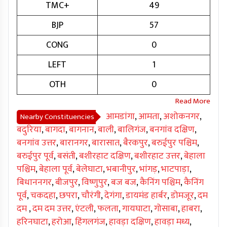
TMC+
49
BJP
57
CONG
0
LEFT
1
OTH
0
आमडांगा
,
आमता
,
अशोकनगर
,
Nearby Constituencies
बदुरिया
,
बागदा
,
बागनान
,
बाली
,
बालिगंज
,
बनगांव दक्षिण
,
बनगांव उत्तर
,
बारानगर
,
बारासात
,
बैरकपुर
,
बरुईपुर पश्चिम
,
बरुईपुर पूर्व
,
बसंती
,
बशीरहाट दक्षिण
,
बशीरहाट उत्तर
,
बेहाला
पश्चिम
,
बेहाला पूर्व
,
बेलेघाटा
,
भबानीपुर
,
भांगड़
,
भाटपाड़ा
,
बिधाननगर
,
बीजपुर
,
विष्णुपुर
,
बज बज
,
कैनिंग पश्चिम
,
कैनिंग
पूर्व
,
चकदहा
,
छपरा
,
चौरंगी
,
देगंगा
,
डायमंड हार्बर
,
डोमजूर
,
दम
दम
,
दम दम उत्तर
,
एंटली
,
फलता
,
गायघाटा
,
गोसाबा
,
हाबरा
,
हरिनघाटा
,
हरोआ
,
हिंगलगंज
,
हावड़ा दक्षिण
,
हावड़ा मध्य
,