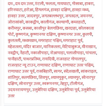
दम
,
दम दम उत्तर
,
एंटली
,
फलता
,
गायघाटा
,
गोसाबा
,
हाबरा
,
हरिनघाटा
,
हरोआ
,
हिंगलगंज
,
हावड़ा दक्षिण
,
हावड़ा मध्य
,
हावड़ा उत्तर
,
जादवपुर
,
जगतबल्लभपुर
,
जगतदल
,
जयनगर
,
जोरासांको
,
काकद्वीप
,
कालीगंज
,
कल्याणी
,
कमरहाटी
,
करीमपुर
,
कसबा
,
काशीपुर बेलगछिया
,
खरदाहा
,
कोलकाता
पोर्ट
,
कृष्णगंज
,
कृष्णानगर दक्षिण
,
कृष्णानगर उत्तर
,
कुलपी
,
कुलतली
,
मध्यमग्राम
,
मगराहाट पश्चिम
,
मगराहाट पूर्व
,
महेशतला
,
मंदिर बाजार
,
मानिकतला
,
मेटियाबुरूज
,
मीनाखान
,
नवद्वीप
,
नैहाटी
,
नकाशीपाड़ा
,
नोआपाड़ा
,
पलाशीपाड़ा
,
पांचला
,
पानीहाटी
,
पाथरप्रतिमा
,
रायदिघी
,
राजरहाट गोपालपुर
,
राजरहाट न्यू टाउन
,
राणाघाट दक्षिण
,
राणाघाट उत्तर पश्चिम
,
राणाघाट उत्तर पूर्व
,
रासबिहारी
,
सागर
,
संदेशखली
,
सांकराइल
,
शांतिपुर
,
सतगछिया
,
शिवपुर
,
श्यामपुकुर
,
श्यामपुर
,
सोनारपुर
दक्षिण
,
सोनारपुर उत्तर
,
स्वरूपनगर
,
तेहट्टा
,
टॉलीगंज
,
उदयनरायणपुर
,
उलुबेरिया दक्षिण
,
उलुबेरिया पूर्व
,
उलुबेरिया
उत्तर