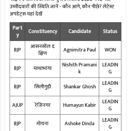
उम्मीदवारों की स्थिति जानें - कौन आगे, कौन पीछे? लेटेस्ट
अपडेट्स यहां देखें
Part
Constituency
Candidate
Status
y
आसनसोल द
BJP
Agnimitra Paul
WON
क्षिण
Nishith Pramani
LEADIN
BJP
माथाभांगा
k
G
LEADIN
BJP
सिलीगुड़ी
Shankar Ghosh
G
LEADIN
AJUP
रेजिनगर
Humayun Kabir
G
LEADIN
BJP
मोयना
Ashoke Dinda
G