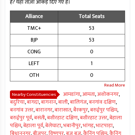
है? यहाँ ताज़ा आंकड़े दिए गए हैं।
Alliance
Total Seats
TMC+
53
BJP
53
CONG
0
LEFT
1
OTH
0
आमडांगा
,
आमता
,
अशोकनगर
,
Nearby Constituencies
बदुरिया
,
बागदा
,
बागनान
,
बाली
,
बालिगंज
,
बनगांव दक्षिण
,
बनगांव उत्तर
,
बारानगर
,
बारासात
,
बैरकपुर
,
बरुईपुर पश्चिम
,
बरुईपुर पूर्व
,
बसंती
,
बशीरहाट दक्षिण
,
बशीरहाट उत्तर
,
बेहाला
पश्चिम
,
बेहाला पूर्व
,
बेलेघाटा
,
भबानीपुर
,
भांगड़
,
भाटपाड़ा
,
बिधाननगर
,
बीजपुर
,
विष्णुपुर
,
बज बज
,
कैनिंग पश्चिम
,
कैनिंग