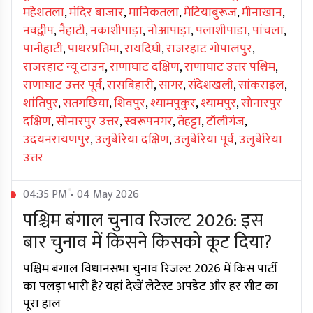
महेशतला
,
मंदिर बाजार
,
मानिकतला
,
मेटियाबुरूज
,
मीनाखान
,
नवद्वीप
,
नैहाटी
,
नकाशीपाड़ा
,
नोआपाड़ा
,
पलाशीपाड़ा
,
पांचला
,
पानीहाटी
,
पाथरप्रतिमा
,
रायदिघी
,
राजरहाट गोपालपुर
,
राजरहाट न्यू टाउन
,
राणाघाट दक्षिण
,
राणाघाट उत्तर पश्चिम
,
राणाघाट उत्तर पूर्व
,
रासबिहारी
,
सागर
,
संदेशखली
,
सांकराइल
,
शांतिपुर
,
सतगछिया
,
शिवपुर
,
श्यामपुकुर
,
श्यामपुर
,
सोनारपुर
दक्षिण
,
सोनारपुर उत्तर
,
स्वरूपनगर
,
तेहट्टा
,
टॉलीगंज
,
उदयनरायणपुर
,
उलुबेरिया दक्षिण
,
उलुबेरिया पूर्व
,
उलुबेरिया
उत्तर
04:35 PM • 04 May 2026
पश्चिम बंगाल चुनाव रिजल्ट 2026: इस
बार चुनाव में किसने किसको कूट दिया?
पश्चिम बंगाल विधानसभा चुनाव रिजल्ट 2026 में किस पार्टी
का पलड़ा भारी है? यहां देखें लेटेस्ट अपडेट और हर सीट का
पूरा हाल