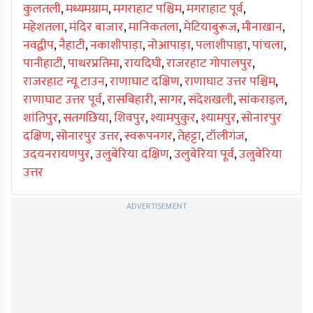
कुलतली
,
मध्यमग्राम
,
मगराहाट पश्चिम
,
मगराहाट पूर्व
,
महेशतला
,
मंदिर बाजार
,
मानिकतला
,
मेटियाबुरूज
,
मीनाखान
,
नवद्वीप
,
नैहाटी
,
नकाशीपाड़ा
,
नोआपाड़ा
,
पलाशीपाड़ा
,
पांचला
,
पानीहाटी
,
पाथरप्रतिमा
,
रायदिघी
,
राजरहाट गोपालपुर
,
राजरहाट न्यू टाउन
,
राणाघाट दक्षिण
,
राणाघाट उत्तर पश्चिम
,
राणाघाट उत्तर पूर्व
,
रासबिहारी
,
सागर
,
संदेशखली
,
सांकराइल
,
शांतिपुर
,
सतगछिया
,
शिवपुर
,
श्यामपुकुर
,
श्यामपुर
,
सोनारपुर
दक्षिण
,
सोनारपुर उत्तर
,
स्वरूपनगर
,
तेहट्टा
,
टॉलीगंज
,
उदयनरायणपुर
,
उलुबेरिया दक्षिण
,
उलुबेरिया पूर्व
,
उलुबेरिया
उत्तर
ADVERTISEMENT