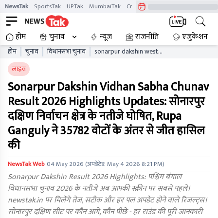
NewsTak
SportsTak
UPTak
MumbaiTak
CrimeTak
Lallantop
AstroTak
होम
चुनाव
न्यूज़
राजनीति
एजुकेशन
होम
चुनाव
विधानसभा चुनाव
sonarpur dakshin west
bengal vidhan sabha
लाइव
chunav result live updates
wbaelb
Sonarpur Dakshin Vidhan Sabha Chunav
Result 2026 Highlights Updates: सोनारपुर
दक्षिण निर्वाचन क्षेत्र के नतीजे घोषित, Rupa
Ganguly ने 35782 वोटों के अंतर से जीत हासिल
की
NewsTak Web
04 May 2026
(अपडेटेड:
May 4 2026 8:21 PM
)
Sonarpur Dakshin Result 2026 Highlights: पश्चिम बंगाल
विधानसभा चुनाव 2026 के नतीजे अब आपकी स्क्रीन पर सबसे पहले।
newstak.in पर मिलेंगे तेज, सटीक और हर पल अपडेट होने वाले रिजल्ट्स।
सोनारपुर दक्षिण सीट पर कौन आगे, कौन पीछे - हर राउंड की पूरी जानकारी