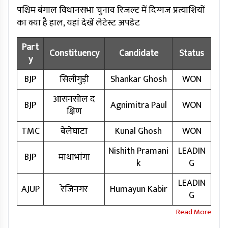
पश्चिम बंगाल विधानसभा चुनाव रिजल्ट में दिग्गज प्रत्याशियों
का क्या है हाल, यहां देखें लेटेस्ट अपडेट
Part
Constituency
Candidate
Status
y
BJP
सिलीगुड़ी
Shankar Ghosh
WON
आसनसोल द
BJP
Agnimitra Paul
WON
क्षिण
TMC
बेलेघाटा
Kunal Ghosh
WON
Nishith Pramani
LEADIN
BJP
माथाभांगा
k
G
LEADIN
AJUP
रेजिनगर
Humayun Kabir
G