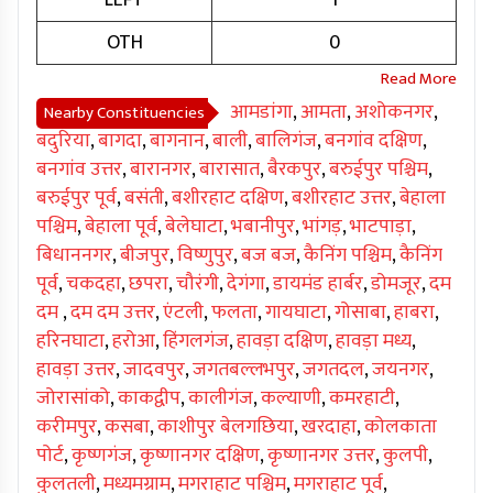
LEFT
1
OTH
0
आमडांगा
,
आमता
,
अशोकनगर
,
Nearby Constituencies
बदुरिया
,
बागदा
,
बागनान
,
बाली
,
बालिगंज
,
बनगांव दक्षिण
,
बनगांव उत्तर
,
बारानगर
,
बारासात
,
बैरकपुर
,
बरुईपुर पश्चिम
,
बरुईपुर पूर्व
,
बसंती
,
बशीरहाट दक्षिण
,
बशीरहाट उत्तर
,
बेहाला
पश्चिम
,
बेहाला पूर्व
,
बेलेघाटा
,
भबानीपुर
,
भांगड़
,
भाटपाड़ा
,
बिधाननगर
,
बीजपुर
,
विष्णुपुर
,
बज बज
,
कैनिंग पश्चिम
,
कैनिंग
पूर्व
,
चकदहा
,
छपरा
,
चौरंगी
,
देगंगा
,
डायमंड हार्बर
,
डोमजूर
,
दम
दम
,
दम दम उत्तर
,
एंटली
,
फलता
,
गायघाटा
,
गोसाबा
,
हाबरा
,
हरिनघाटा
,
हरोआ
,
हिंगलगंज
,
हावड़ा दक्षिण
,
हावड़ा मध्य
,
हावड़ा उत्तर
,
जादवपुर
,
जगतबल्लभपुर
,
जगतदल
,
जयनगर
,
जोरासांको
,
काकद्वीप
,
कालीगंज
,
कल्याणी
,
कमरहाटी
,
करीमपुर
,
कसबा
,
काशीपुर बेलगछिया
,
खरदाहा
,
कोलकाता
पोर्ट
,
कृष्णगंज
,
कृष्णानगर दक्षिण
,
कृष्णानगर उत्तर
,
कुलपी
,
कुलतली
,
मध्यमग्राम
,
मगराहाट पश्चिम
,
मगराहाट पूर्व
,