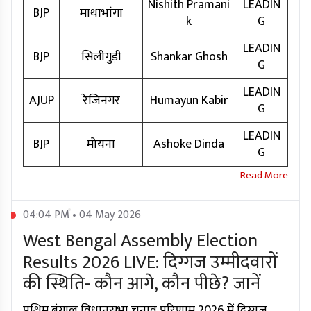
Nishith Pramani
LEADIN
BJP
माथाभांगा
k
G
LEADIN
BJP
सिलीगुड़ी
Shankar Ghosh
G
LEADIN
AJUP
रेजिनगर
Humayun Kabir
G
LEADIN
BJP
मोयना
Ashoke Dinda
G
04:04 PM • 04 May 2026
West Bengal Assembly Election
Results 2026 LIVE: दिग्गज उम्मीदवारों
की स्थिति- कौन आगे, कौन पीछे? जानें
पश्चिम बंगाल विधानसभा चुनाव परिणाम 2026 में दिग्गज