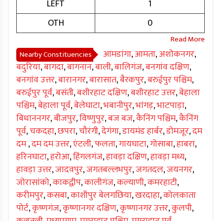
LEFT
1
OTH
0
आमडांगा
,
आमता
,
अशोकनगर
,
Nearby Constituencies
बदुरिया
,
बागदा
,
बागनान
,
बाली
,
बालिगंज
,
बनगांव दक्षिण
,
बनगांव उत्तर
,
बारानगर
,
बारासात
,
बैरकपुर
,
बरुईपुर पश्चिम
,
बरुईपुर पूर्व
,
बसंती
,
बशीरहाट दक्षिण
,
बशीरहाट उत्तर
,
बेहाला
पश्चिम
,
बेहाला पूर्व
,
बेलेघाटा
,
भबानीपुर
,
भांगड़
,
भाटपाड़ा
,
बिधाननगर
,
बीजपुर
,
विष्णुपुर
,
बज बज
,
कैनिंग पश्चिम
,
कैनिंग
पूर्व
,
चकदहा
,
छपरा
,
चौरंगी
,
देगंगा
,
डायमंड हार्बर
,
डोमजूर
,
दम
दम
,
दम दम उत्तर
,
एंटली
,
फलता
,
गायघाटा
,
गोसाबा
,
हाबरा
,
हरिनघाटा
,
हरोआ
,
हिंगलगंज
,
हावड़ा दक्षिण
,
हावड़ा मध्य
,
हावड़ा उत्तर
,
जादवपुर
,
जगतबल्लभपुर
,
जगतदल
,
जयनगर
,
जोरासांको
,
काकद्वीप
,
कालीगंज
,
कल्याणी
,
कमरहाटी
,
करीमपुर
,
कसबा
,
काशीपुर बेलगछिया
,
खरदाहा
,
कोलकाता
पोर्ट
,
कृष्णगंज
,
कृष्णानगर दक्षिण
,
कृष्णानगर उत्तर
,
कुलपी
,