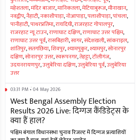
कुलतली
,
मध्यमग्राम
,
मगराहाट पश्चिम
,
मगराहाट पूर्व
,
महेशतला
,
मंदिर बाजार
,
मानिकतला
,
मेटियाबुरूज
,
मीनाखान
,
नवद्वीप
,
नैहाटी
,
नकाशीपाड़ा
,
नोआपाड़ा
,
पलाशीपाड़ा
,
पांचला
,
पानीहाटी
,
पाथरप्रतिमा
,
रायदिघी
,
राजरहाट गोपालपुर
,
राजरहाट न्यू टाउन
,
राणाघाट दक्षिण
,
राणाघाट उत्तर पश्चिम
,
राणाघाट उत्तर पूर्व
,
रासबिहारी
,
सागर
,
संदेशखली
,
सांकराइल
,
शांतिपुर
,
सतगछिया
,
शिवपुर
,
श्यामपुकुर
,
श्यामपुर
,
सोनारपुर
दक्षिण
,
सोनारपुर उत्तर
,
स्वरूपनगर
,
तेहट्टा
,
टॉलीगंज
,
उदयनरायणपुर
,
उलुबेरिया दक्षिण
,
उलुबेरिया पूर्व
,
उलुबेरिया
उत्तर
03:31 PM • 04 May 2026
West Bengal Assembly Election
Results 2026 Live: दिग्गज कैंडिडेट्स के
क्या हैं हाल?
पश्चिम बंगाल विधानसभा चुनाव रिजल्ट में दिग्गज प्रत्याशियों