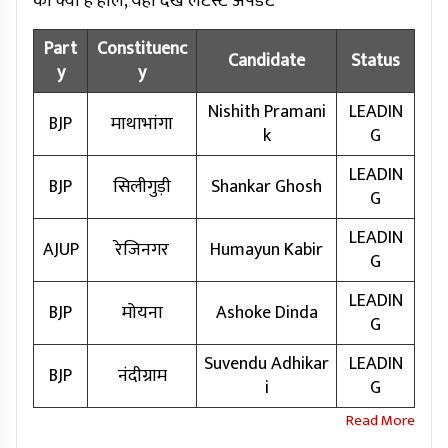
का क्या है हाल, यहां देखें लेटेस्ट अपडेट
Part
Constituenc
Candidate
Status
y
y
Nishith Pramani
LEADIN
BJP
माथाभांगा
k
G
LEADIN
BJP
सिलीगुड़ी
Shankar Ghosh
G
LEADIN
AJUP
रेजिनगर
Humayun Kabir
G
LEADIN
BJP
मोयना
Ashoke Dinda
G
Suvendu Adhikar
LEADIN
BJP
नंदीग्राम
i
G