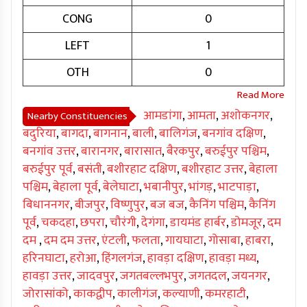
CONG
0
LEFT
1
OTH
0
आमडांगा
,
आमता
,
अशोकनगर
,
Nearby Constituencies
बदुरिया
,
बागदा
,
बागनान
,
बाली
,
बालिगंज
,
बनगांव दक्षिण
,
बनगांव उत्तर
,
बारानगर
,
बारासात
,
बैरकपुर
,
बरुईपुर पश्चिम
,
बरुईपुर पूर्व
,
बसंती
,
बशीरहाट दक्षिण
,
बशीरहाट उत्तर
,
बेहाला
पश्चिम
,
बेहाला पूर्व
,
बेलेघाटा
,
भबानीपुर
,
भांगड़
,
भाटपाड़ा
,
बिधाननगर
,
बीजपुर
,
विष्णुपुर
,
बज बज
,
कैनिंग पश्चिम
,
कैनिंग
पूर्व
,
चकदहा
,
छपरा
,
चौरंगी
,
देगंगा
,
डायमंड हार्बर
,
डोमजूर
,
दम
दम
,
दम दम उत्तर
,
एंटली
,
फलता
,
गायघाटा
,
गोसाबा
,
हाबरा
,
हरिनघाटा
,
हरोआ
,
हिंगलगंज
,
हावड़ा दक्षिण
,
हावड़ा मध्य
,
हावड़ा उत्तर
,
जादवपुर
,
जगतबल्लभपुर
,
जगतदल
,
जयनगर
,
जोरासांको
,
काकद्वीप
,
कालीगंज
,
कल्याणी
,
कमरहाटी
,