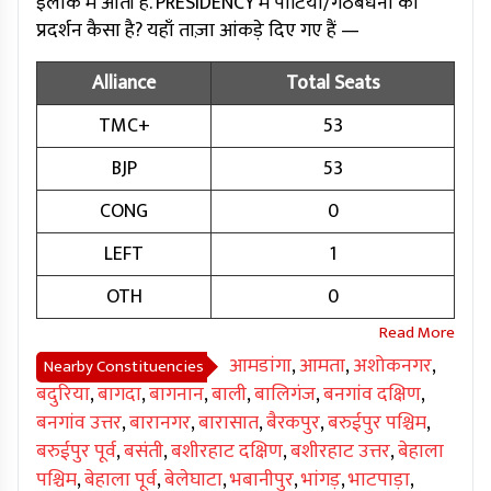
इलाके में आती है. PRESIDENCY में पार्टियों/गठबंधनों का
प्रदर्शन कैसा है? यहाँ ताज़ा आंकड़े दिए गए हैं —
Alliance
Total Seats
TMC+
53
BJP
53
CONG
0
LEFT
1
OTH
0
आमडांगा
,
आमता
,
अशोकनगर
,
Nearby Constituencies
बदुरिया
,
बागदा
,
बागनान
,
बाली
,
बालिगंज
,
बनगांव दक्षिण
,
बनगांव उत्तर
,
बारानगर
,
बारासात
,
बैरकपुर
,
बरुईपुर पश्चिम
,
बरुईपुर पूर्व
,
बसंती
,
बशीरहाट दक्षिण
,
बशीरहाट उत्तर
,
बेहाला
पश्चिम
,
बेहाला पूर्व
,
बेलेघाटा
,
भबानीपुर
,
भांगड़
,
भाटपाड़ा
,