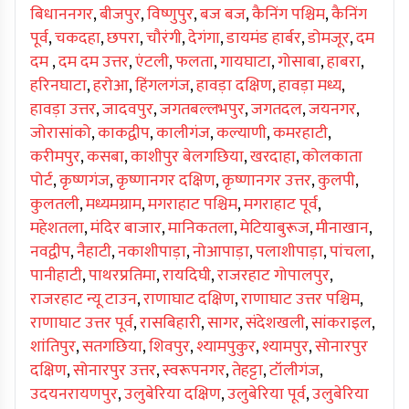
बिधाननगर
,
बीजपुर
,
विष्णुपुर
,
बज बज
,
कैनिंग पश्चिम
,
कैनिंग
पूर्व
,
चकदहा
,
छपरा
,
चौरंगी
,
देगंगा
,
डायमंड हार्बर
,
डोमजूर
,
दम
दम
,
दम दम उत्तर
,
एंटली
,
फलता
,
गायघाटा
,
गोसाबा
,
हाबरा
,
हरिनघाटा
,
हरोआ
,
हिंगलगंज
,
हावड़ा दक्षिण
,
हावड़ा मध्य
,
हावड़ा उत्तर
,
जादवपुर
,
जगतबल्लभपुर
,
जगतदल
,
जयनगर
,
जोरासांको
,
काकद्वीप
,
कालीगंज
,
कल्याणी
,
कमरहाटी
,
करीमपुर
,
कसबा
,
काशीपुर बेलगछिया
,
खरदाहा
,
कोलकाता
पोर्ट
,
कृष्णगंज
,
कृष्णानगर दक्षिण
,
कृष्णानगर उत्तर
,
कुलपी
,
कुलतली
,
मध्यमग्राम
,
मगराहाट पश्चिम
,
मगराहाट पूर्व
,
महेशतला
,
मंदिर बाजार
,
मानिकतला
,
मेटियाबुरूज
,
मीनाखान
,
नवद्वीप
,
नैहाटी
,
नकाशीपाड़ा
,
नोआपाड़ा
,
पलाशीपाड़ा
,
पांचला
,
पानीहाटी
,
पाथरप्रतिमा
,
रायदिघी
,
राजरहाट गोपालपुर
,
राजरहाट न्यू टाउन
,
राणाघाट दक्षिण
,
राणाघाट उत्तर पश्चिम
,
राणाघाट उत्तर पूर्व
,
रासबिहारी
,
सागर
,
संदेशखली
,
सांकराइल
,
शांतिपुर
,
सतगछिया
,
शिवपुर
,
श्यामपुकुर
,
श्यामपुर
,
सोनारपुर
दक्षिण
,
सोनारपुर उत्तर
,
स्वरूपनगर
,
तेहट्टा
,
टॉलीगंज
,
उदयनरायणपुर
,
उलुबेरिया दक्षिण
,
उलुबेरिया पूर्व
,
उलुबेरिया