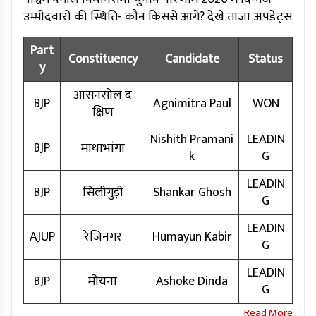
उम्मीदवारों की स्थिति- कौन किससे आगे? देखें ताजा अपडेट्स
Part
Constituency
Candidate
Status
y
आसनसोल द
BJP
Agnimitra Paul
WON
क्षिण
Nishith Pramani
LEADIN
BJP
माथाभांगा
k
G
LEADIN
BJP
सिलीगुड़ी
Shankar Ghosh
G
LEADIN
AJUP
रेजिनगर
Humayun Kabir
G
LEADIN
BJP
मोयना
Ashoke Dinda
G