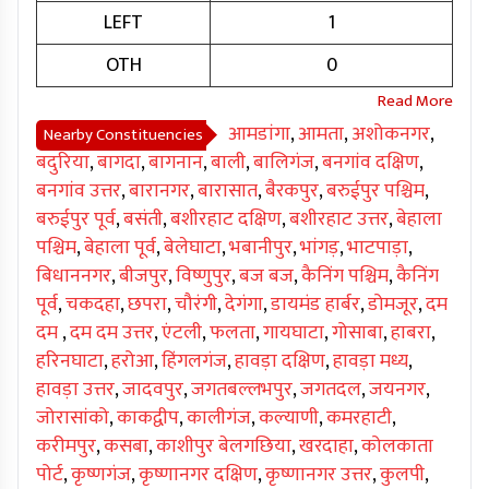
LEFT
1
OTH
0
आमडांगा
,
आमता
,
अशोकनगर
,
Nearby Constituencies
बदुरिया
,
बागदा
,
बागनान
,
बाली
,
बालिगंज
,
बनगांव दक्षिण
,
बनगांव उत्तर
,
बारानगर
,
बारासात
,
बैरकपुर
,
बरुईपुर पश्चिम
,
बरुईपुर पूर्व
,
बसंती
,
बशीरहाट दक्षिण
,
बशीरहाट उत्तर
,
बेहाला
पश्चिम
,
बेहाला पूर्व
,
बेलेघाटा
,
भबानीपुर
,
भांगड़
,
भाटपाड़ा
,
बिधाननगर
,
बीजपुर
,
विष्णुपुर
,
बज बज
,
कैनिंग पश्चिम
,
कैनिंग
पूर्व
,
चकदहा
,
छपरा
,
चौरंगी
,
देगंगा
,
डायमंड हार्बर
,
डोमजूर
,
दम
दम
,
दम दम उत्तर
,
एंटली
,
फलता
,
गायघाटा
,
गोसाबा
,
हाबरा
,
हरिनघाटा
,
हरोआ
,
हिंगलगंज
,
हावड़ा दक्षिण
,
हावड़ा मध्य
,
हावड़ा उत्तर
,
जादवपुर
,
जगतबल्लभपुर
,
जगतदल
,
जयनगर
,
जोरासांको
,
काकद्वीप
,
कालीगंज
,
कल्याणी
,
कमरहाटी
,
करीमपुर
,
कसबा
,
काशीपुर बेलगछिया
,
खरदाहा
,
कोलकाता
पोर्ट
,
कृष्णगंज
,
कृष्णानगर दक्षिण
,
कृष्णानगर उत्तर
,
कुलपी
,