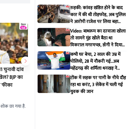
रुड़की: कांवड़ खंडित होने के बाद
कार में की थी तोड़फोड़, अब पुलिस
ने आरोपी राजेश पर लिया बड़ा
एक्शन
Video: बाथरूम का दरवाजा खोला
तो सामने मुंह खोले बैठा था
विकराल मगरमच्छ, डॉगी ने दिया
मकान मालिक को इशारा
कभी घर बेचा, 2 साल की उम्र में
पोलियो, 28 में नौकरी गई...अब
महेंद्रगढ़ की शर्मिला धनखड़ ने
 चुनावी दांव
Bihar Weather Update: 5 अगस्त को
Bankipur 
कॉमनवेल्थ गेम्स में रचा इतिहास
 खेल? BJP का
अररिया-सुपौल में अति भारी बारिश तो 8
बांकीपुर 
टोंक में सड़क पर पानी के नीचे दौड़
रहा था करंट, 3 सेकेंड में चली गई
ा फीका
जिलों में भारी वर्षा का अलर्ट, जानिए
ने BJP का
युवक की जान
IMD का अपडेट!
Aug 4 2026 7:39 PM
Aug 4 20
 शोक छा गया है.