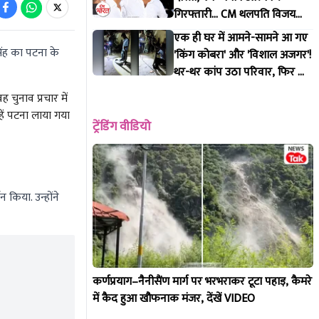
गिरफ्तारी... CM थलपति विजय
और उदयनिधि की दोस्ती दुश्मनी में
एक ही घर में आमने-सामने आ गए
क्यों बदली? जानिए पूरी कहानी
िंह का पटना के
'किंग कोबरा' और 'विशाल अजगर'!
थर-थर कांप उठा परिवार, फिर जो
हुआ...
ह चुनाव प्रचार में
्हें पटना लाया गया
ट्रेंडिंग वीडियो
 किया. उन्होंने
कर्णप्रयाग–नैनीसैंण मार्ग पर भरभराकर टूटा पहाड़, कैमरे
में कैद हुआ खौफनाक मंजर, देंखें VIDEO