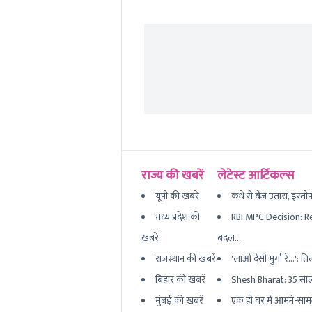
राज्य की खबरें
लेटेस्ट आर्टिकल्स
यूपी की खबरें
कंधे से बैज उतारा, इस्ती
मध्य प्रदेश की
RBI MPC Decision: Re
खबरें
बदल...
राजस्थान की खबरें
'लाओ देसी मुर्गा रे...'
बिहार की खबरें
Shesh Bharat: 35 साल प
मुंबई की खबरें
एक ही घर में आमने-साम