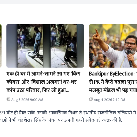
एक ही घर में आमने-सामने आ गए 'किंग
Bankipur ByElection: 11
कोबरा' और 'विशाल अजगर'! थर-थर
से PK ने कैसे बदला पूरा
कांप उठा परिवार, फिर जो हुआ...
मजबूत मॉडल भी पड़ गय
Aug 5 2026 9:00 AM
Aug 4 2026 7:49 PM
2,271 वोट ही मिल सके. उनकी आकस्मिक निधन से स्थानीय राजनीतिक गलियारों में
ओं ने भी चंद्रशेखर सिंह के निधन पर अपनी गहरी संवेदनाएं व्यक्त की हैं.