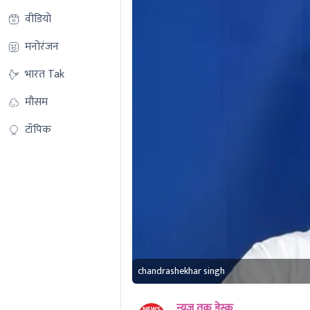
वीडियो
मनोरंजन
भारत Tak
मौसम
टॉपिक
chandrashekhar singh
न्यूज तक डेस्क