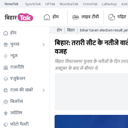
NewsTak
SportsTak
UPTak
MumbaiTak
CrimeTak
Lallantop
Ast
होम
लाइव टीवी
पढ़िए
होम
बिहार
bihar tarari election result 
होम
dies heart attack
बिहार: तरारी सीट के नतीजे वा
चुनाव
वजह
न्यूज़
बिहार विधानसभा चुनाव के नतीजों के दिन तरारी
राजनीति
अक्टूबर के बाद से बीमार थे.
एजुकेशन
राज्य की खबरें
बिजनेस
ज्योतिष
फोटो गैलरी