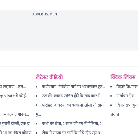
ADVERTISEMENT
लेटेस्ट वीडियो
क्विक लिंक्स
फा लहराया... जंत...
कर्णप्रयाग–नैनीसैंण मार्ग पर भरभराकर टूट...
बिहार विधानस
po Rate में कोई
रुड़की: कांवड़ खंडित होने के बाद कार में ...
निर्वाचन क्षेत्र
Video: बाथरूम का दरवाजा खोला तो सामने
विधानसभा चुना
: तिलक-चंदन लगाकर...
मु...
जवाब
ुरानी दोस्ती, एक ब...
कभी घर बेचा, 2 साल की उम्र में पोलियो, 2...
ने आ गए 'किंग कोबरा...
टोंक में सड़क पर पानी के नीचे दौड़ रहा थ...