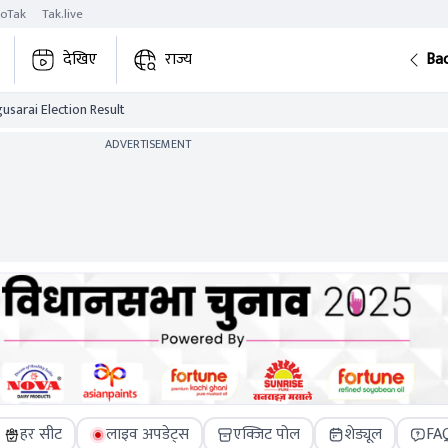
roTak
Tak.live
देखिए
राज्य
Ba
usarai Election Result
ADVERTISEMENT
हर सीट
लाइव अपडेट्स
एक्जिट पोल
शेड्यूल
FA