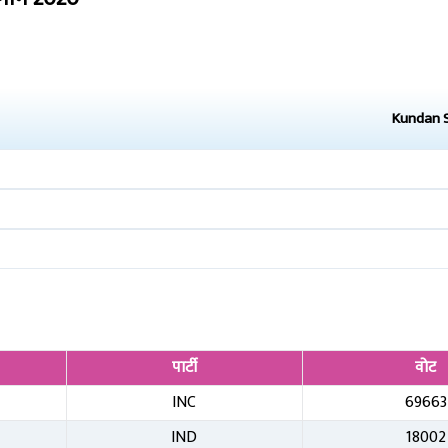
Kundan 
पार्टी
वोट
INC
69663
IND
18002