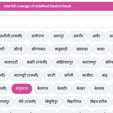
View full coverage of undefined Election Result
अलौली (एससी)
अलीनगर
अमरपुर
अमनौर
अमौर
अर
तरी
औराई
औरंगाबाद
बाबुबरही
बछवाड़ा
बगहा
बाजपटटी
बखरी (एससी)
बख्तियारपुर
बलरामपुर
बनिय
सी)
बाराचट्टी (एससी)
बरारी
बरौली
बरबीघा
बाढ़
ससी)
बेगूसराय
बेलागंज
बेलदौर
बेलहर
बेलसंड
ागलपुर
भोरे (एससी)
बिभुतिपुर
बिहारीगंज
बिहारशरीफ