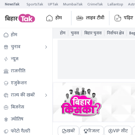
NewsTak
SportsTak
UPTak
MumbaiTak
CrimeTak
Lallantop
Ast
होम
लाइव टीवी
पढ़िए
होम
चुनाव
बिहार चुनाव
निर्वाचन क्षेत्र
Beg
होम
चुनाव
न्यूज़
राजनीति
एजुकेशन
राज्य की खबरें
बिजनेस
ज्योतिष
खबरें
रिजल्ट
VIP सीट
फोटो गैलरी