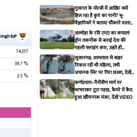
गुजरात के मोरबी में आखिर क्यों
हिल रहा है कुएं का पानी? भू-
वैज्ञानिकों ने बताया चौंकाने वाला
सच
अल्मोड़ा के रवि टम्टा का कमाल!
Singh
BJP
ड्रोन तकनीक से बनाई देश की
पहली फ्लाइंग कार, उड़ते ही
74217
वायरल हुआ वीडियो
सुजानगढ़: अस्पताल से बाहर
39.7
%
निकल रही थी महिला, तभी
अचानक सिर पर गिरा छज्जा, देखें
2.5
%
VIDEO
कर्णप्रयाग–नैनीसैंण मार्ग पर
भरभराकर टूटा पहाड़, कैमरे में कैद
हुआ खौफनाक मंजर, देंखें VIDEO