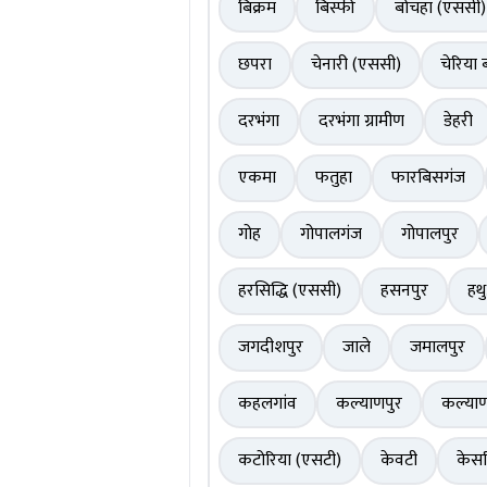
बिक्रम
बिस्फी
बोचहा (एससी)
छपरा
चेनारी (एससी)
चेरिया 
दरभंगा
दरभंगा ग्रामीण
डेहरी
एकमा
फतुहा
फारबिसगंज
गोह
गोपालगंज
गोपालपुर
हरसिद्धि (एससी)
हसनपुर
हथ
जगदीशपुर
जाले
जमालपुर
कहलगांव
कल्याणपुर
कल्याण
कटोरिया (एसटी)
केवटी
केसर