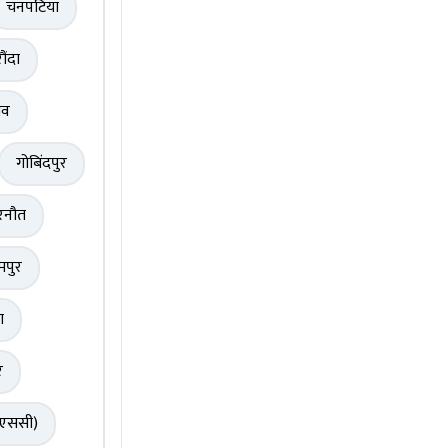
चनपटिया
ौंदा
ंव
गोबिंदपुर
रनौत
मपुर
ा
र
(एससी)