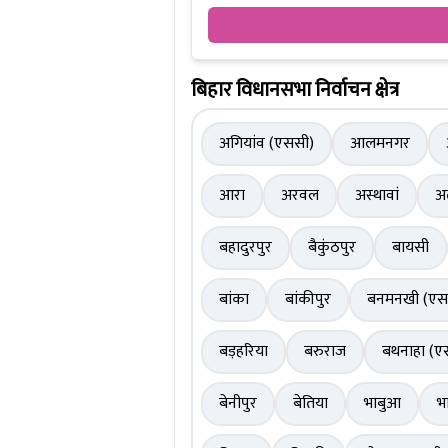
बिहार विधानसभा निर्वाचन क्षेत्र
अगियांव (एससी)
आलमनगर
आरा
अरवल
अस्थावां
अ
बहादुरपुर
बैकुंठपुर
बायसी
बांका
बांकीपुर
बनमनखी (एस
बड़हरिया
बरुराज
बथनाहा (ए
बेनीपुर
बेतिया
भाबुआ
भ