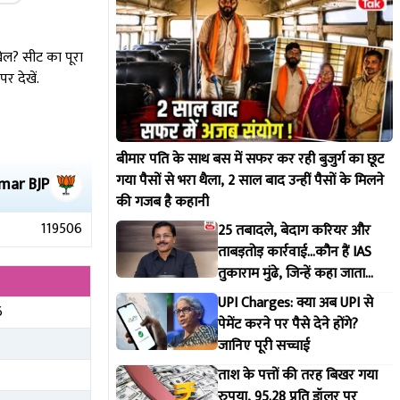
खेल? सीट का पूरा
 देखें.
बीमार पति के साथ बस में सफर कर रही बुजुर्ग का छूट
गया पैसों से भरा थैला, 2 साल बाद उन्हीं पैसों के मिलने
umar
BJP
की गजब है कहानी
119506
25 तबादले, बेदाग करियर और
ताबड़तोड़ कार्रवाई...कौन हैं IAS
तुकाराम मुंढे, जिन्हें कहा जाता
महाराष्ट्र FDA का 'सिंघम'
UPI Charges: क्या अब UPI से
6
पेमेंट करने पर पैसे देने होंगे?
4
जानिए पूरी सच्चाई
ताश के पत्तों की तरह बिखर गया
रुपया, 95.28 प्रति डॉलर पर