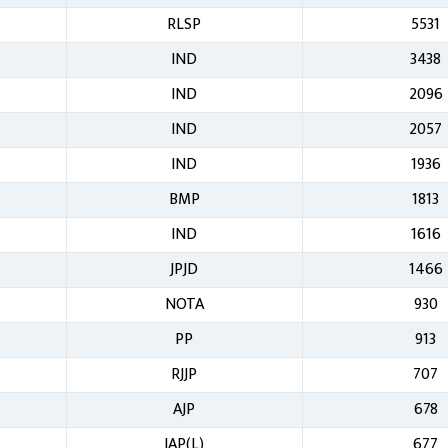
RLSP
5531
IND
3438
IND
2096
IND
2057
IND
1936
BMP
1813
IND
1616
JPJD
1466
NOTA
930
PP
913
RJJP
707
AJP
678
JAP(L)
677