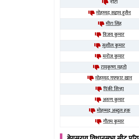
नोटा
मोहम्मद सद्दाम हुसैन
मीरा सिंह
विजय कुमार
सुशील कुमार
मनोज कुमार
रामकृष्ण महतो
मोहम्मद गफ्फार खान
पिंकी सिन्हा
अरुण कुमार
मोहम्मद अब्दुल हक
गौतम कुमार
बेगूसराय
विधानसभा सीट पर