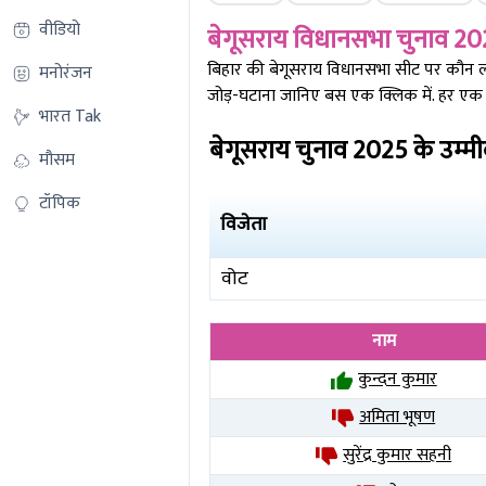
वीडियो
बेगूसराय
विधानसभा चुनाव 20
बिहार की
बेगूसराय
विधानसभा सीट पर कौन लीड 
मनोरंजन
जोड़-घटाना जानिए बस एक क्लिक में. हर एक र
भारत Tak
बेगूसराय
चुनाव
2025
के उम्म
मौसम
टॉपिक
विजेता
वोट
नाम
कुन्दन कुमार
अमिता भूषण
सुरेंद्र कुमार सहनी