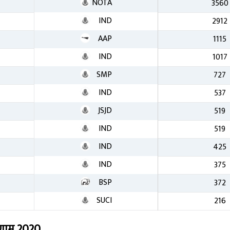
NOTA
3560
IND
2912
AAP
1115
IND
1017
SMP
727
IND
537
JSJD
519
IND
519
IND
425
IND
375
BSP
372
SUCI
216
िणाम
2020