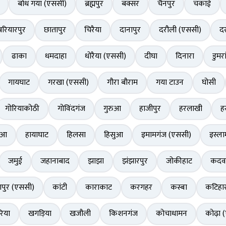
बोध गया (एससी)
ब्रह्मपुर
बक्सर
चैनपुर
चकाई
बरियारपुर
छातापुर
चिरैया
दानापुर
दरौली (एससी)
दर
ढाका
धमदाहा
धोरैया (एससी)
दीघा
दिनारा
डुमरा
गायघाट
गरखा (एससी)
गौरा बौराम
गया टाउन
घोसी
गोरियाकोठी
गोविंदगंज
गुरुआ
हाजीपुर
हरलाखी
ह
ुआ
हायाघाट
हिलसा
हिसुआ
इमामगंज (एससी)
इस्ला
जमुई
जहानाबाद
झाझा
झंझारपुर
जोकीहाट
कदव
पुर (एससी)
कांटी
काराकाट
करगहर
कस्बा
कटिहा
िया
खगड़िया
खजौली
किशनगंज
कोचाधामन
कोढ़ा 