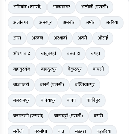
अगियांव (एससी)
आलमनगर
अलौली (एससी)
अलीनगर
अमरपुर
अमनौर
अमौर
अररिया
आरा
अरवल
अस्थावां
अतरी
औराई
औरंगाबाद
बाबुबरही
बछवाड़ा
बगहा
बहादुरगंज
बहादुरपुर
बैकुंठपुर
बायसी
बाजपटटी
बखरी (एससी)
बख्तियारपुर
बलरामपुर
बनियापुर
बांका
बांकीपुर
बनमनखी (एससी)
बाराचट्टी (एससी)
बरारी
बरौली
बरबीघा
बाढ़
बड़हरा
बड़हरिया