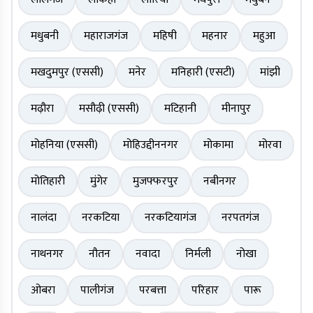
मधुबनी
महाराजगंज
महिषी
महनार
महुआ
मखदुमपुर (एससी)
मनेर
मनिहारी (एसटी)
मांझी
मढ़ौरा
मसौढ़ी (एससी)
मटिहानी
मीनापुर
मोहनिया (एससी)
मोहिउद्दीननगर
मोकामा
मोरवा
मोतिहारी
मुंगेर
मुजफ्फरपुर
नबीनगर
नालंदा
नरकटिया
नरकटियागंज
नरपतगंज
नाथनगर
नौतन
नवादा
निर्मली
नोखा
ओबरा
पालीगंज
परबत्ता
परिहार
पारू