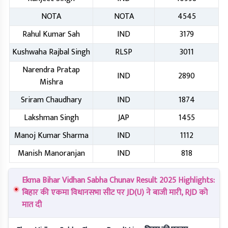
NOTA
NOTA
4545
Rahul Kumar Sah
IND
3179
Kushwaha Rajbal Singh
RLSP
3011
Narendra Pratap
IND
2890
Mishra
Sriram Chaudhary
IND
1874
Lakshman Singh
JAP
1455
Manoj Kumar Sharma
IND
1112
Manish Manoranjan
IND
818
Ekma Bihar Vidhan Sabha Chunav Result 2025 Highlights:
बिहार की एकमा विधानसभा सीट पर JD(U) ने बाजी मारी, RJD को
मात दी