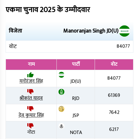
एकमा
चुनाव
2025
के उम्मीदवार
विजेता
Manoranjan Singh
JD(U)
वोट
84077
नाम
पार्टी
वोट
84077
मनोरंजन सिंह
JD(U)
61369
श्रीकांत यादव
RJD
7642
देव कुमार सिंह
JSP
6217
नोटा
NOTA