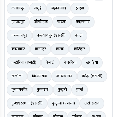
जमालपुर
जमुई
जहानाबाद
झाझा
झंझारपुर
जोकीहाट
कदवा
कहलगांव
कल्याणपुर
कल्याणपुर (एससी)
कांटी
काराकाट
करगहर
कस्बा
कटिहार
कटोरिया (एसटी)
केवटी
केसरिया
खगड़िया
खजौली
किशनगंज
कोचाधामन
कोढ़ा (एससी)
कुचायकोट
कुम्हरार
कुढ़नी
कुर्था
कुशेश्वरस्थान (एससी)
कुटुम्बा (एससी)
लखीसराय
लालगंज
लौकहा
लौरिया
मधेपुरा
मधुबन