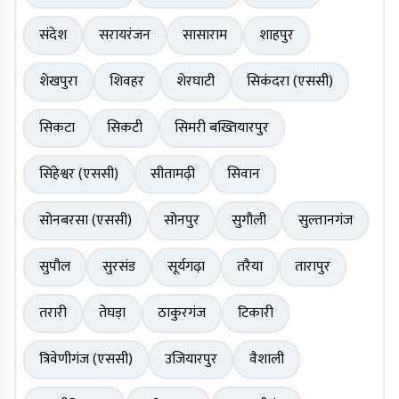
संदेश
सरायरंजन
सासाराम
शाहपुर
शेखपुरा
शिवहर
शेरघाटी
सिकंदरा (एससी)
सिकटा
सिकटी
सिमरी बख्तियारपुर
सिंहेश्वर (एससी)
सीतामढ़ी
सिवान
सोनबरसा (एससी)
सोनपुर
सुगौली
सुल्तानगंज
सुपौल
सुरसंड
सूर्यगढ़ा
तरैया
तारापुर
तरारी
तेघड़ा
ठाकुरगंज
टिकारी
त्रिवेणीगंज (एससी)
उजियारपुर
वैशाली