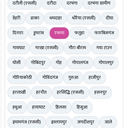
दरौली (एससी)
दरौंदा
दरभंगा
दरभंगा ग्रामीण
डेहरी
ढाका
धमदाहा
धोरैया (एससी)
दीघा
दिनारा
डुमरांव
एकमा
फतुहा
फारबिसगंज
गायघाट
गरखा (एससी)
गौरा बौराम
गया टाउन
घोसी
गोबिंदपुर
गोह
गोपालगंज
गोपालपुर
गोरियाकोठी
गोविंदगंज
गुरुआ
हाजीपुर
हरलाखी
हरनौत
हरसिद्धि (एससी)
हसनपुर
हथुआ
हायाघाट
हिलसा
हिसुआ
इमामगंज (एससी)
इस्लामपुर
जगदीशपुर
जाले