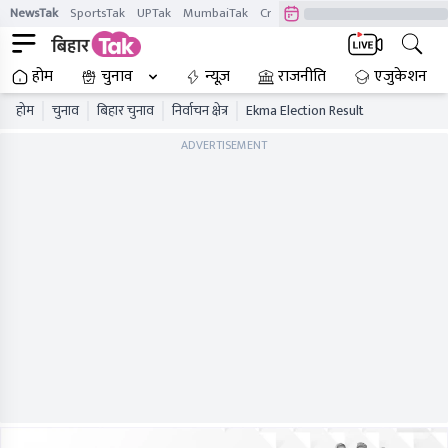
NewsTak
SportsTak
UPTak
MumbaiTak
CrimeTak
Lallantop
AstroTak
होम
चुनाव
न्यूज़
राजनीति
एजुकेशन
होम
चुनाव
बिहार चुनाव
निर्वाचन क्षेत्र
Ekma Election Result
ADVERTISEMENT