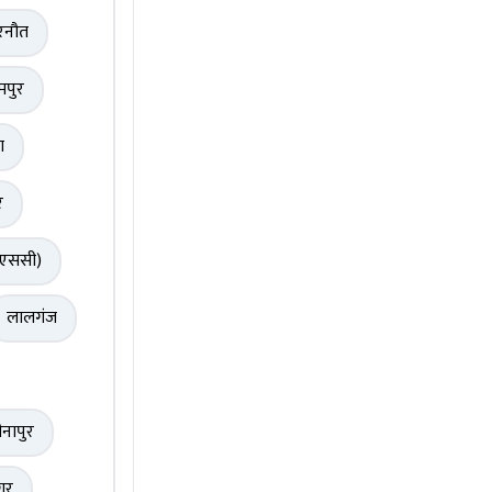
रनौत
मपुर
ा
र
(एससी)
लालगंज
ीनापुर
गर