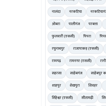
नालंदा
नरकटिया
नरकटियाग
ओबरा
पालीगंज
परबत्ता
फुलवारी (एससी)
पिपरा
पिपर
रघुनाथपुर
राजापाकड़ (एससी)
रामगढ़
रामनगर (एससी)
रान
सहरसा
साहेबगंज
साहेबपुर 
शाहपुर
शेखपुरा
शिवहर
सिंहेश्वर (एससी)
सीतामढ़ी
सि