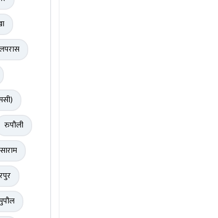
खा
ुलपरास
ससी)
रुपौली
साराम
रपुर
सुपौल