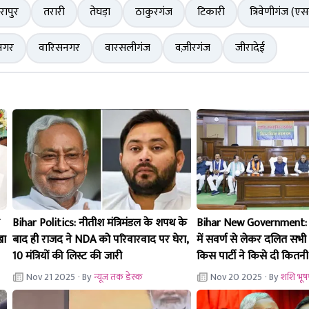
रापुर
तरारी
तेघड़ा
ठाकुरगंज
टिकारी
त्रिवेणीगंज (ए
नगर
वारिसनगर
वारसलीगंज
वज़ीरगंज
जीरादेई
Bihar Politics: नीतीश मंत्रिमंडल के शपथ के
Bihar New Government: नी
खा
बाद ही राजद ने NDA को परिवारवाद पर घेरा,
में सवर्ण से लेकर दलित सभी वर
10 मंत्रियों की लिस्ट की जारी
किस पार्टी ने किसे दी कितनी
Nov 21 2025
· By
न्यूज तक डेस्क
Nov 20 2025
· By
शशि भूष