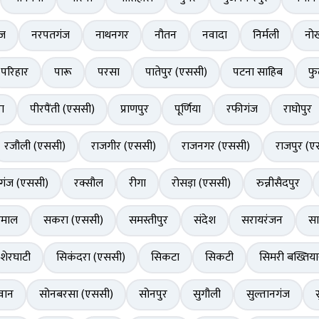
ंज
नरपतगंज
नाथनगर
नौतन
नवादा
निर्मली
नो
परिहार
पारू
परसा
पातेपुर (एससी)
पटना साहिब
फ
ा
पीरपैंती (एससी)
प्राणपुर
पूर्णिया
रफीगंज
राघोपुर
रजौली (एससी)
राजगीर (एससी)
राजनगर (एससी)
राजपुर (ए
ीगंज (एससी)
रक्सौल
रीगा
रोसड़ा (एससी)
रुन्नीसैदपुर
कमाल
सकरा (एससी)
समस्तीपुर
संदेश
सरायरंजन
सा
शेरघाटी
सिकंदरा (एससी)
सिकटा
सिकटी
सिमरी बख्तिया
वान
सोनबरसा (एससी)
सोनपुर
सुगौली
सुल्तानगंज