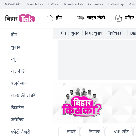
NewsTak
SportsTak
UPTak
MumbaiTak
CrimeTak
Lallantop
Ast
होम
लाइव टीवी
पढ़िए
होम
चुनाव
बिहार चुनाव
निर्वाचन क्षेत्र
Dha
होम
चुनाव
न्यूज़
राजनीति
एजुकेशन
राज्य की खबरें
बिजनेस
ज्योतिष
खबरें
रिजल्ट
VIP सीट
फोटो गैलरी