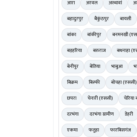
आरा
अरवल
अस्थावां
अ
बहादुरपुर
बैकुंठपुर
बायसी
बांका
बांकीपुर
बनमनखी (एस
बड़हरिया
बरुराज
बथनाहा (ए
बेनीपुर
बेतिया
भाबुआ
भ
बिक्रम
बिस्फी
बोचहा (एससी)
छपरा
चेनारी (एससी)
चेरिया 
दरभंगा
दरभंगा ग्रामीण
डेहरी
एकमा
फतुहा
फारबिसगंज