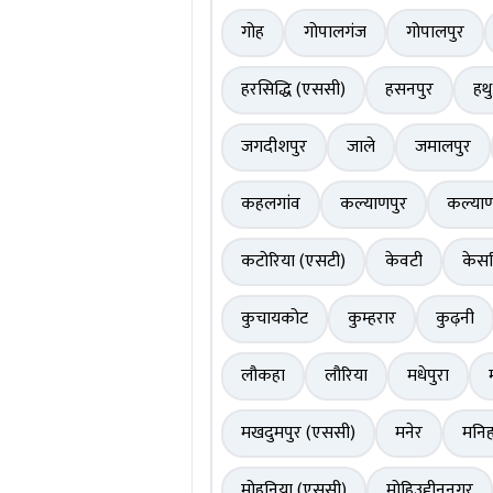
गोह
गोपालगंज
गोपालपुर
हरसिद्धि (एससी)
हसनपुर
हथ
जगदीशपुर
जाले
जमालपुर
कहलगांव
कल्याणपुर
कल्याण
कटोरिया (एसटी)
केवटी
केसर
कुचायकोट
कुम्हरार
कुढ़नी
लौकहा
लौरिया
मधेपुरा
मखदुमपुर (एससी)
मनेर
मनिह
मोहनिया (एससी)
मोहिउद्दीननगर