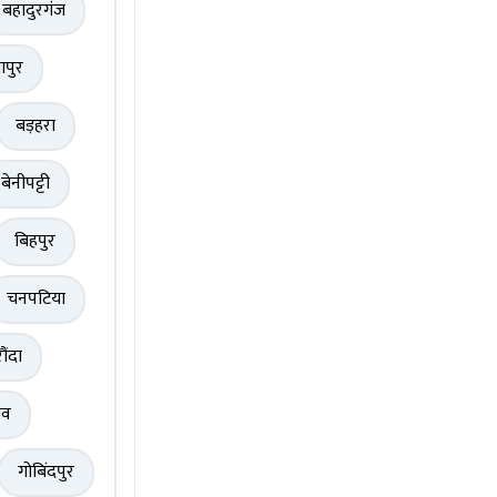
बहादुरगंज
ापुर
बड़हरा
बेनीपट्टी
बिहपुर
चनपटिया
ौंदा
ंव
गोबिंदपुर