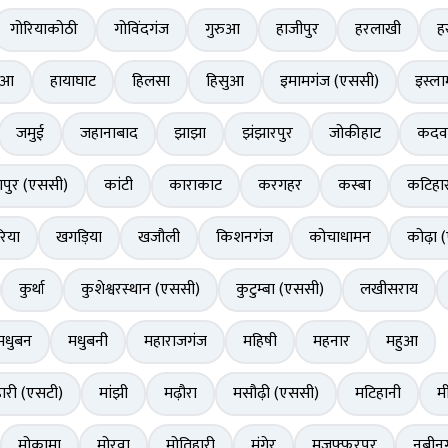
गोरियाकोठी
गोविंदगंज
गुरुआ
हाजीपुर
हरलाखी
ह
ुआ
हायाघाट
हिलसा
हिसुआ
इमामगंज (एससी)
इस्ला
जमुई
जहानाबाद
झाझा
झंझारपुर
जोकीहाट
कदव
पुर (एससी)
कांटी
काराकाट
करगहर
कस्बा
कटिहा
िया
खगड़िया
खजौली
किशनगंज
कोचाधामन
कोढ़ा 
कुर्था
कुशेश्वरस्थान (एससी)
कुटुम्बा (एससी)
लखीसराय
मधुबन
मधुबनी
महाराजगंज
महिषी
महनार
महुआ
ारी (एसटी)
मांझी
मढ़ौरा
मसौढ़ी (एससी)
मटिहानी
म
मोकामा
मोरवा
मोतिहारी
मुंगेर
मुजफ्फरपुर
नबीन