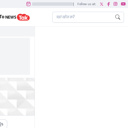
|
Follow us at:
To
Qs