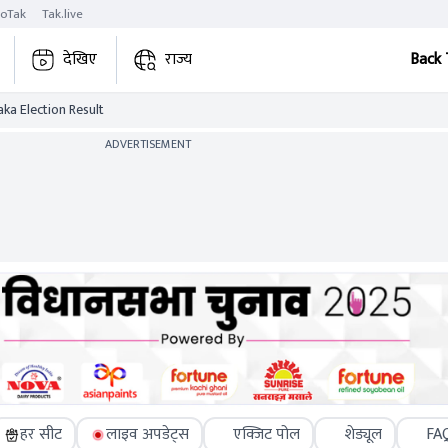
roTak
Tak.live
देखिए
राज्य
Back 
ka Election Result
ADVERTISEMENT
हर सीट
लाइव अपडेट्स
एक्जिट पोल
शेड्यूल
FA