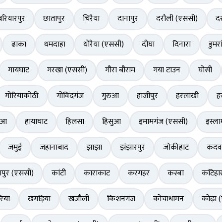
बरियारपुर
छातापुर
चिरैया
दानापुर
दरौली (एससी)
दर
ढाका
धमदाहा
धोरैया (एससी)
दीघा
दिनारा
डुमरा
गायघाट
गरखा (एससी)
गौरा बौराम
गया टाउन
घोसी
गोरियाकोठी
गोविंदगंज
गुरुआ
हाजीपुर
हरलाखी
ह
ुआ
हायाघाट
हिलसा
हिसुआ
इमामगंज (एससी)
इस्ला
जमुई
जहानाबाद
झाझा
झंझारपुर
जोकीहाट
कदव
पुर (एससी)
कांटी
काराकाट
करगहर
कस्बा
कटिहा
िया
खगड़िया
खजौली
किशनगंज
कोचाधामन
कोढ़ा 