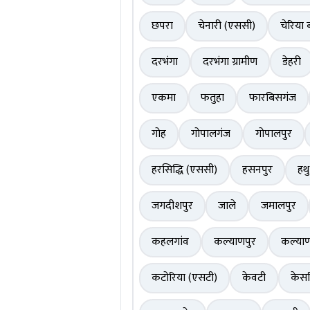
छपरा
चेनारी (एससी)
चेरिया 
दरभंगा
दरभंगा ग्रामीण
डेहरी
एकमा
फतुहा
फारबिसगंज
गोह
गोपालगंज
गोपालपुर
हरसिद्धि (एससी)
हसनपुर
हथ
जगदीशपुर
जाले
जमालपुर
कहलगांव
कल्याणपुर
कल्याण
कटोरिया (एसटी)
केवटी
केसर