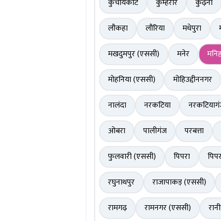
कुचायकोट
कुम्हरार
कुढ़नी
लौकहा
लौरिया
मधेपुरा
मखदुमपुर (एससी)
मनेर
मनिह
मोहनिया (एससी)
मोहिउद्दीननगर
नालंदा
नरकटिया
नरकटियाग
ओबरा
पालीगंज
परबत्ता
फुलवारी (एससी)
पिपरा
पिपर
रघुनाथपुर
राजापाकड़ (एससी)
रामगढ़
रामनगर (एससी)
रान