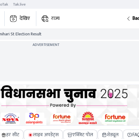
roTak
Tak.live
देखिए
राज्य
Ba
ihari St Election Result
ADVERTISEMENT
हर सीट
लाइव अपडेट्स
एक्जिट पोल
शेड्यूल
FA