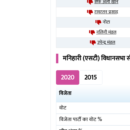
सैफ अली खान
रामरतन प्रसाद
नोटा
नलिनी मंडल
उपेन्द्र मंडल
मनिहारी (एसटी)
विधानसभा स
2020
2015
विजेता
वोट
विजेता पार्टी का वोट %