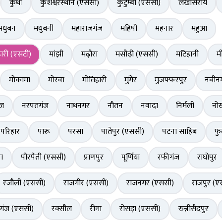
कुर्था
कुशेश्वरस्थान (एससी)
कुटुम्बा (एससी)
लखीसराय
मधुबन
मधुबनी
महाराजगंज
महिषी
महनार
महुआ
ारी (एसटी)
मांझी
मढ़ौरा
मसौढ़ी (एससी)
मटिहानी
म
मोकामा
मोरवा
मोतिहारी
मुंगेर
मुजफ्फरपुर
नबीन
ंज
नरपतगंज
नाथनगर
नौतन
नवादा
निर्मली
नो
परिहार
पारू
परसा
पातेपुर (एससी)
पटना साहिब
फ
ा
पीरपैंती (एससी)
प्राणपुर
पूर्णिया
रफीगंज
राघोपुर
रजौली (एससी)
राजगीर (एससी)
राजनगर (एससी)
राजपुर (ए
ीगंज (एससी)
रक्सौल
रीगा
रोसड़ा (एससी)
रुन्नीसैदपुर