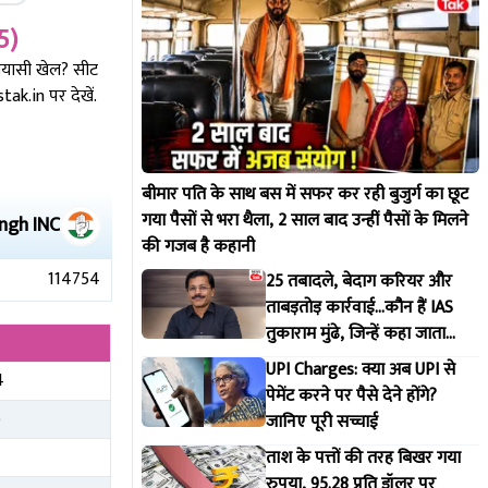
5)
सियासी खेल? सीट
k.in पर देखें.
बीमार पति के साथ बस में सफर कर रही बुजुर्ग का छूट
गया पैसों से भरा थैला, 2 साल बाद उन्हीं पैसों के मिलने
ingh
INC
की गजब है कहानी
114754
25 तबादले, बेदाग करियर और
ताबड़तोड़ कार्रवाई...कौन हैं IAS
तुकाराम मुंढे, जिन्हें कहा जाता
महाराष्ट्र FDA का 'सिंघम'
UPI Charges: क्या अब UPI से
4
पेमेंट करने पर पैसे देने होंगे?
6
जानिए पूरी सच्चाई
ताश के पत्तों की तरह बिखर गया
रुपया, 95.28 प्रति डॉलर पर