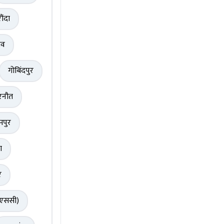
ौंदा
ंव
गोबिंदपुर
रनौत
मपुर
ा
र
(एससी)