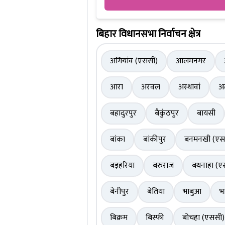
बिहार विधानसभा निर्वाचन क्षेत्र
अगियांव (एससी)
आलमनगर
आरा
अरवल
अस्थावां
अ
बहादुरपुर
बैकुंठपुर
बायसी
बांका
बांकीपुर
बनमनखी (एस
बड़हरिया
बरुराज
बथनाहा (ए
बेनीपुर
बेतिया
भाबुआ
भ
बिक्रम
बिस्फी
बोचहा (एससी)