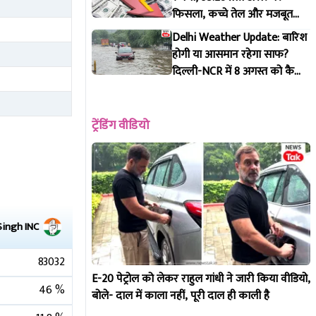
फिसला, कच्चे तेल और मजबूत
डॉलर से दबाव, पूरी डिटेल
Delhi Weather Update: बारिश
होगी या आसमान रहेगा साफ?
दिल्ली-NCR में 8 अगस्त को कैसा
रहेगा मौसम, IMD ने जारी किया
पूर्वानुमान
ट्रेंडिंग वीडियो
Singh
INC
83032
E-20 पेट्रोल को लेकर राहुल गांधी ने जारी किया वीडियो,
46
%
बोले- दाल में काला नहीं, पूरी दाल ही काली है