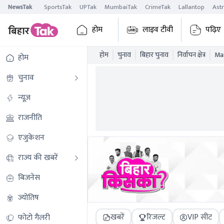
NewsTak
SportsTak
UPTak
MumbaiTak
CrimeTak
Lallantop
Ast
होम
लाइव टीवी
पढ़िए
होम
चुनाव
बिहार चुनाव
निर्वाचन क्षेत्र
Man
होम
चुनाव
न्यूज़
राजनीति
एजुकेशन
राज्य की खबरें
बिजनेस
ज्योतिष
खबरें
रिजल्ट
VIP सीट
फोटो गैलरी