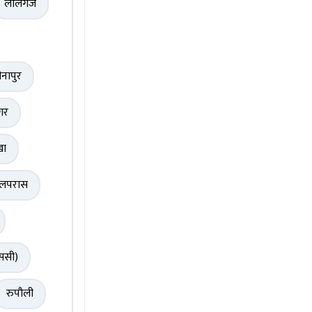
लालगंज
ीनापुर
गर
खा
ुलपरास
ससी)
रुपौली