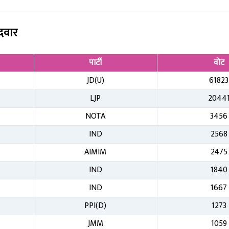
ीदवार
पार्टी
वोट
JD(U)
61823
LJP
2044
NOTA
3456
IND
2568
AIMIM
2475
IND
1840
IND
1667
PPI(D)
1273
JMM
1059