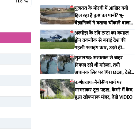
11.8
%
गुजरात के मोरबी में आखिर क्यों
हिल रहा है कुएं का पानी? भू-
वैज्ञानिकों ने बताया चौंकाने वाला
सच
अल्मोड़ा के रवि टम्टा का कमाल!
ड्रोन तकनीक से बनाई देश की
पहली फ्लाइंग कार, उड़ते ही
वायरल हुआ वीडियो
सुजानगढ़: अस्पताल से बाहर
1
निकल रही थी महिला, तभी
अचानक सिर पर गिरा छज्जा, देखें
VIDEO
कर्णप्रयाग–नैनीसैंण मार्ग पर
भरभराकर टूटा पहाड़, कैमरे में कैद
हुआ खौफनाक मंजर, देंखें VIDEO