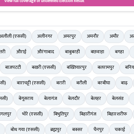
View full coverage of undefined Election Result
अलौली (एससी)
अलीनगर
अमरपुर
अमनौर
अमौर
अर
तरी
औराई
औरंगाबाद
बाबुबरही
बछवाड़ा
बगहा
बाजपटटी
बखरी (एससी)
बख्तियारपुर
बलरामपुर
बनिय
सी)
बाराचट्टी (एससी)
बरारी
बरौली
बरबीघा
बाढ़
ससी)
बेगूसराय
बेलागंज
बेलदौर
बेलहर
बेलसंड
ागलपुर
भोरे (एससी)
बिभुतिपुर
बिहारीगंज
बिहारशरीफ
बोध गया (एससी)
ब्रह्मपुर
बक्सर
चैनपुर
चकाई