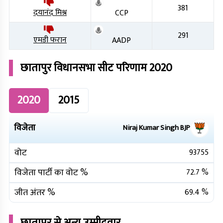
381
दयानंद मिश्र
CCP
291
एमडी फरान
AADP
छातापुर
विधानसभा सीट परिणाम
2020
2020
2015
विजेता
Niraj Kumar Singh
BJP
वोट
93755
विजेता पार्टी का वोट %
72.7
%
जीत अंतर %
69.4
%
छातापुर
से अन्य उम्मीदवार