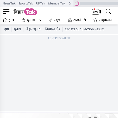
NewsTak
SportsTak
UPTak
MumbaiTak
CrimeTak
Lallantop
AstroTak
होम
चुनाव
न्यूज़
राजनीति
एजुकेशन
होम
चुनाव
बिहार चुनाव
निर्वाचन क्षेत्र
Chhatapur Election Result
ADVERTISEMENT