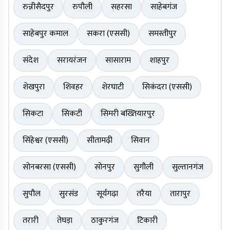
रुन्नीसैदपुर
रुपौली
सहरसा
साहेबगंज
साहेबपुर कमाल
सकरा (एससी)
समस्तीपुर
संदेश
सरायरंजन
सासाराम
शाहपुर
शेखपुरा
शिवहर
शेरघाटी
सिकंदरा (एससी)
सिकटा
सिकटी
सिमरी बख्तियारपुर
सिंहेश्वर (एससी)
सीतामढ़ी
सिवान
सोनबरसा (एससी)
सोनपुर
सुगौली
सुल्तानगंज
सुपौल
सुरसंड
सूर्यगढ़ा
तरैया
तारापुर
तरारी
तेघड़ा
ठाकुरगंज
टिकारी