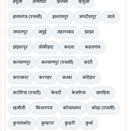
हथुआ
हायाघाट
हिलसा
हिसुआ
इमामगंज (एससी)
इस्लामपुर
जगदीशपुर
जाले
जमालपुर
जमुई
जहानाबाद
झाझा
झंझारपुर
जोकीहाट
कदवा
कहलगांव
कल्याणपुर
कल्याणपुर (एससी)
कांटी
काराकाट
करगहर
कस्बा
कटिहार
कटोरिया (एसटी)
केवटी
केसरिया
खगड़िया
खजौली
किशनगंज
कोचाधामन
कोढ़ा (एससी)
कुचायकोट
कुम्हरार
कुढ़नी
कुर्था