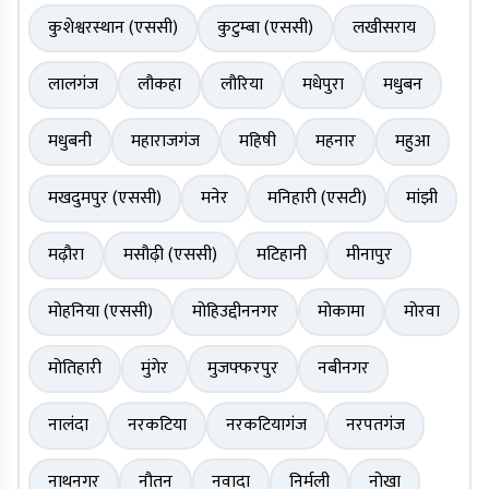
कुशेश्वरस्थान (एससी)
कुटुम्बा (एससी)
लखीसराय
लालगंज
लौकहा
लौरिया
मधेपुरा
मधुबन
मधुबनी
महाराजगंज
महिषी
महनार
महुआ
मखदुमपुर (एससी)
मनेर
मनिहारी (एसटी)
मांझी
मढ़ौरा
मसौढ़ी (एससी)
मटिहानी
मीनापुर
मोहनिया (एससी)
मोहिउद्दीननगर
मोकामा
मोरवा
मोतिहारी
मुंगेर
मुजफ्फरपुर
नबीनगर
नालंदा
नरकटिया
नरकटियागंज
नरपतगंज
नाथनगर
नौतन
नवादा
निर्मली
नोखा