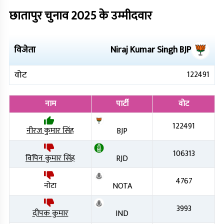
छातापुर
चुनाव
2025
के उम्मीदवार
विजेता
Niraj Kumar Singh
BJP
वोट
122491
नाम
पार्टी
वोट
122491
नीरज कुमार सिंह
BJP
106313
विपिन कुमार सिंह
RJD
4767
नोटा
NOTA
3993
दीपक कुमार
IND