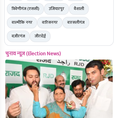
त्रिवेणीगंज (एससी)
उजियारपुर
वैशाली
वाल्मीकि नगर
वारिसनगर
वारसलीगंज
वज़ीरगंज
जीरादेई
चुनाव न्यूज़ (Election News)