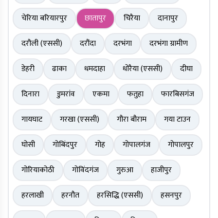
चेरिया बरियारपुर
छातापुर
चिरैया
दानापुर
दरौली (एससी)
दरौंदा
दरभंगा
दरभंगा ग्रामीण
डेहरी
ढाका
धमदाहा
धोरैया (एससी)
दीघा
दिनारा
डुमरांव
एकमा
फतुहा
फारबिसगंज
गायघाट
गरखा (एससी)
गौरा बौराम
गया टाउन
घोसी
गोबिंदपुर
गोह
गोपालगंज
गोपालपुर
गोरियाकोठी
गोविंदगंज
गुरुआ
हाजीपुर
हरलाखी
हरनौत
हरसिद्धि (एससी)
हसनपुर