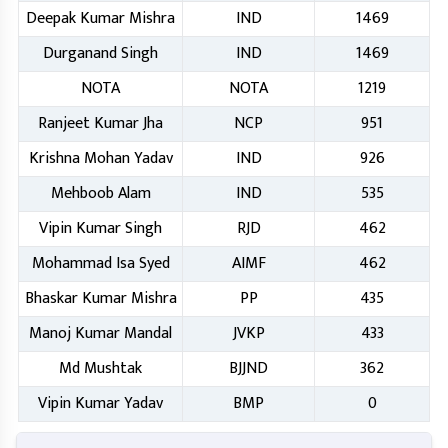
Deepak Kumar Mishra
IND
1469
Durganand Singh
IND
1469
NOTA
NOTA
1219
Ranjeet Kumar Jha
NCP
951
Krishna Mohan Yadav
IND
926
Mehboob Alam
IND
535
Vipin Kumar Singh
RJD
462
Mohammad Isa Syed
AIMF
462
Bhaskar Kumar Mishra
PP
435
Manoj Kumar Mandal
JVKP
433
Md Mushtak
BJJND
362
Vipin Kumar Yadav
BMP
0