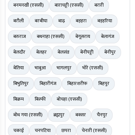
बनमनखी (एससी)
बाराचट्टी (एससी)
बरारी
बरौली
बरबीघा
बाढ़
बड़हरा
बड़हरिया
बरुराज
बथनाहा (एससी)
बेगूसराय
बेलागंज
बेलदौर
बेलहर
बेलसंड
बेनीपट्टी
बेनीपुर
बेतिया
भाबुआ
भागलपुर
भोरे (एससी)
बिभुतिपुर
बिहारीगंज
बिहारशरीफ
बिहपुर
बिक्रम
बिस्फी
बोचहा (एससी)
बोध गया (एससी)
ब्रह्मपुर
बक्सर
चैनपुर
चकाई
चनपटिया
छपरा
चेनारी (एससी)