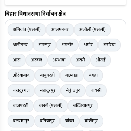
बिहार विधानसभा निर्वाचन क्षेत्र
अगियांव (एससी)
आलमनगर
अलौली (एससी)
अलीनगर
अमरपुर
अमनौर
अमौर
अररिया
आरा
अरवल
अस्थावां
अतरी
औराई
औरंगाबाद
बाबुबरही
बछवाड़ा
बगहा
बहादुरगंज
बहादुरपुर
बैकुंठपुर
बायसी
बाजपटटी
बखरी (एससी)
बख्तियारपुर
बलरामपुर
बनियापुर
बांका
बांकीपुर