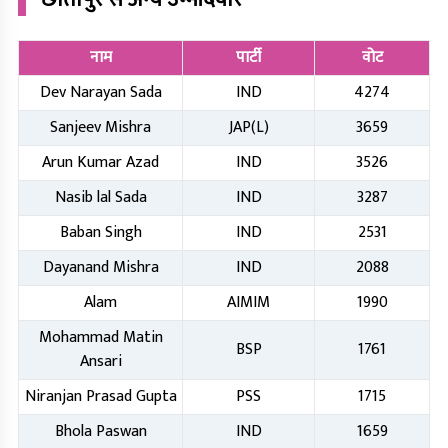
नाम
पार्टी
वोट
Dev Narayan Sada
IND
4274
Sanjeev Mishra
JAP(L)
3659
Arun Kumar Azad
IND
3526
Nasib lal Sada
IND
3287
Baban Singh
IND
2531
Dayanand Mishra
IND
2088
Alam
AIMIM
1990
Mohammad Matin
BSP
1761
Ansari
Niranjan Prasad Gupta
PSS
1715
Bhola Paswan
IND
1659