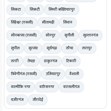
सिकटा
सिकटी
सिमरी बख्तियारपुर
सिंहेश्वर (एससी)
सीतामढ़ी
सिवान
सोनबरसा (एससी)
सोनपुर
सुगौली
सुल्तानगंज
सुपौल
सुरसंड
सूर्यगढ़ा
तरैया
तारापुर
तरारी
तेघड़ा
ठाकुरगंज
टिकारी
त्रिवेणीगंज (एससी)
उजियारपुर
वैशाली
वाल्मीकि नगर
वारिसनगर
वारसलीगंज
वज़ीरगंज
जीरादेई