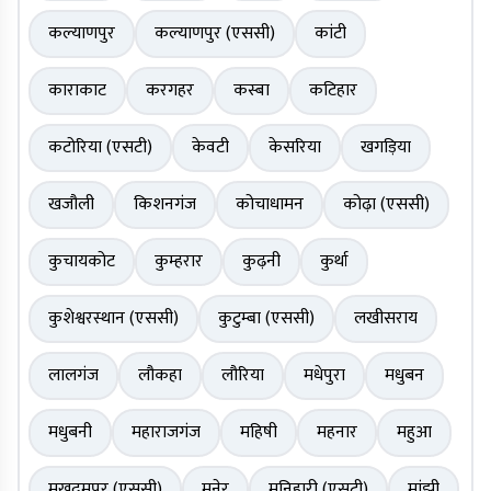
कल्याणपुर
कल्याणपुर (एससी)
कांटी
काराकाट
करगहर
कस्बा
कटिहार
कटोरिया (एसटी)
केवटी
केसरिया
खगड़िया
खजौली
किशनगंज
कोचाधामन
कोढ़ा (एससी)
कुचायकोट
कुम्हरार
कुढ़नी
कुर्था
कुशेश्वरस्थान (एससी)
कुटुम्बा (एससी)
लखीसराय
लालगंज
लौकहा
लौरिया
मधेपुरा
मधुबन
मधुबनी
महाराजगंज
महिषी
महनार
महुआ
मखदुमपुर (एससी)
मनेर
मनिहारी (एसटी)
मांझी