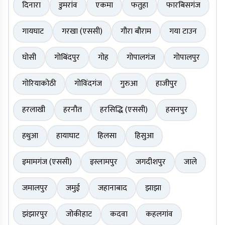
दिनारा
डुमरांव
एकमा
फतुहा
फारबिसगंज
गायघाट
गरखा (एससी)
गौरा बौराम
गया टाउन
घोसी
गोबिंदपुर
गोह
गोपालगंज
गोपालपुर
गोरियाकोठी
गोविंदगंज
गुरुआ
हाजीपुर
हरलाखी
हरनौत
हरसिद्धि (एससी)
हसनपुर
हथुआ
हायाघाट
हिलसा
हिसुआ
इमामगंज (एससी)
इस्लामपुर
जगदीशपुर
जाले
जमालपुर
जमुई
जहानाबाद
झाझा
झंझारपुर
जोकीहाट
कदवा
कहलगांव