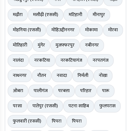
मढ़ौरा
मसौढ़ी (एससी)
मटिहानी
मीनापुर
मोहनिया (एससी)
मोहिउद्दीननगर
मोकामा
मोरवा
मोतिहारी
मुंगेर
मुजफ्फरपुर
नबीनगर
नालंदा
नरकटिया
नरकटियागंज
नरपतगंज
नाथनगर
नौतन
नवादा
निर्मली
नोखा
ओबरा
पालीगंज
परबत्ता
परिहार
पारू
परसा
पातेपुर (एससी)
पटना साहिब
फुलपरास
फुलवारी (एससी)
पिपरा
पिपरा