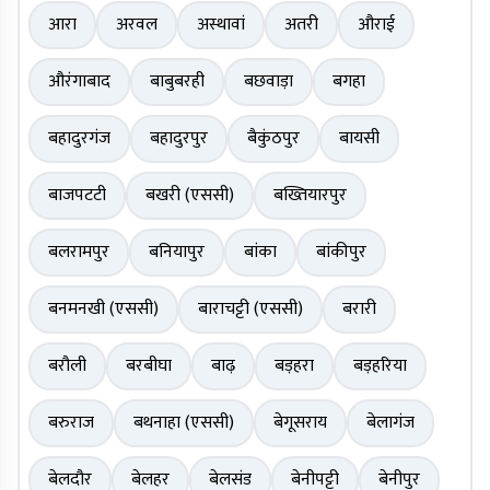
आरा
अरवल
अस्थावां
अतरी
औराई
औरंगाबाद
बाबुबरही
बछवाड़ा
बगहा
बहादुरगंज
बहादुरपुर
बैकुंठपुर
बायसी
बाजपटटी
बखरी (एससी)
बख्तियारपुर
बलरामपुर
बनियापुर
बांका
बांकीपुर
बनमनखी (एससी)
बाराचट्टी (एससी)
बरारी
बरौली
बरबीघा
बाढ़
बड़हरा
बड़हरिया
बरुराज
बथनाहा (एससी)
बेगूसराय
बेलागंज
बेलदौर
बेलहर
बेलसंड
बेनीपट्टी
बेनीपुर