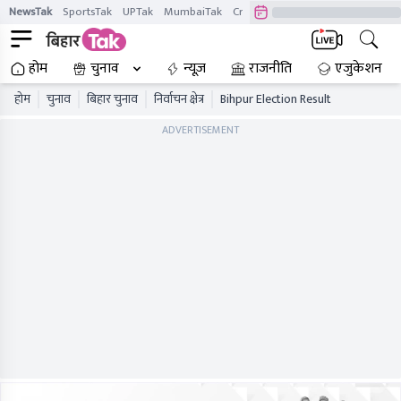
NewsTak
SportsTak
UPTak
MumbaiTak
CrimeTak
Lallantop
AstroTak
होम
चुनाव
न्यूज़
राजनीति
एजुकेशन
होम
चुनाव
बिहार चुनाव
निर्वाचन क्षेत्र
Bihpur Election Result
ADVERTISEMENT