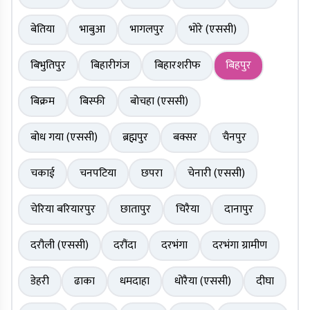
बेतिया
भाबुआ
भागलपुर
भोरे (एससी)
बिभुतिपुर
बिहारीगंज
बिहारशरीफ
बिहपुर
बिक्रम
बिस्फी
बोचहा (एससी)
बोध गया (एससी)
ब्रह्मपुर
बक्सर
चैनपुर
चकाई
चनपटिया
छपरा
चेनारी (एससी)
चेरिया बरियारपुर
छातापुर
चिरैया
दानापुर
दरौली (एससी)
दरौंदा
दरभंगा
दरभंगा ग्रामीण
डेहरी
ढाका
धमदाहा
धोरैया (एससी)
दीघा