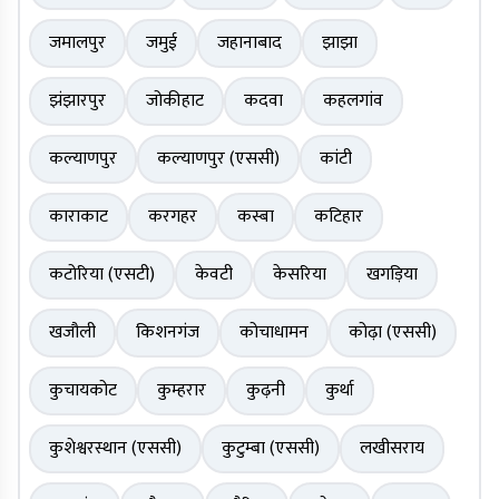
जमालपुर
जमुई
जहानाबाद
झाझा
झंझारपुर
जोकीहाट
कदवा
कहलगांव
कल्याणपुर
कल्याणपुर (एससी)
कांटी
काराकाट
करगहर
कस्बा
कटिहार
कटोरिया (एसटी)
केवटी
केसरिया
खगड़िया
खजौली
किशनगंज
कोचाधामन
कोढ़ा (एससी)
कुचायकोट
कुम्हरार
कुढ़नी
कुर्था
कुशेश्वरस्थान (एससी)
कुटुम्बा (एससी)
लखीसराय