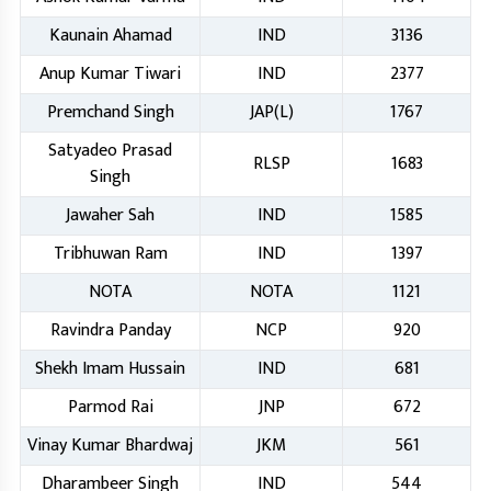
Kaunain Ahamad
IND
3136
Anup Kumar Tiwari
IND
2377
Premchand Singh
JAP(L)
1767
Satyadeo Prasad
RLSP
1683
Singh
Jawaher Sah
IND
1585
Tribhuwan Ram
IND
1397
NOTA
NOTA
1121
Ravindra Panday
NCP
920
Shekh Imam Hussain
IND
681
Parmod Rai
JNP
672
Vinay Kumar Bhardwaj
JKM
561
Dharambeer Singh
IND
544