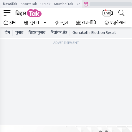
NewsTak
SportsTak
UPTak
MumbaiTak
CrimeTak
Lallantop
AstroTak
होम
चुनाव
न्यूज़
राजनीति
एजुकेशन
होम
चुनाव
बिहार चुनाव
निर्वाचन क्षेत्र
Goriakothi Election Result
ADVERTISEMENT