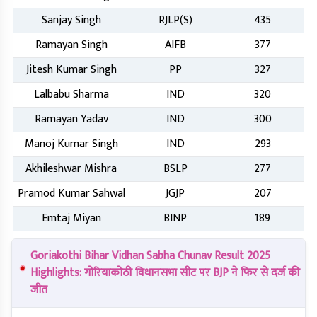
Sanjay Singh
RJLP(S)
435
Ramayan Singh
AIFB
377
Jitesh Kumar Singh
PP
327
Lalbabu Sharma
IND
320
Ramayan Yadav
IND
300
Manoj Kumar Singh
IND
293
Akhileshwar Mishra
BSLP
277
Pramod Kumar Sahwal
JGJP
207
Emtaj Miyan
BINP
189
Goriakothi Bihar Vidhan Sabha Chunav Result 2025
Highlights: गोरियाकोठी विधानसभा सीट पर BJP ने फिर से दर्ज की
जीत