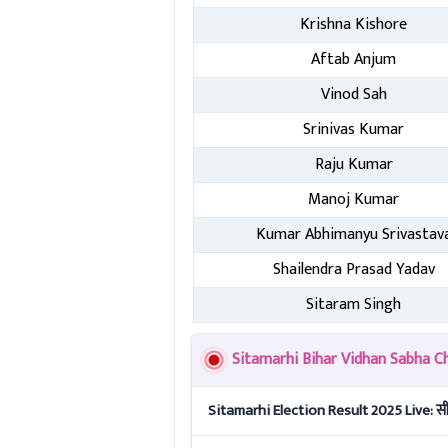
Krishna Kishore
Aftab Anjum
Vinod Sah
Srinivas Kumar
Raju Kumar
Manoj Kumar
Kumar Abhimanyu Srivastav
Shailendra Prasad Yadav
Sitaram Singh
Sitamarhi Bihar Vidhan Sabha Chu
Sitamarhi Election Result 2025 Live: सीत