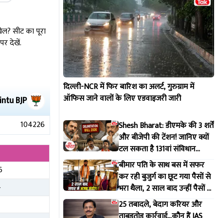
खेल? सीट का पूरा
 देखें.
दिल्ली-NCR में फिर बारिश का अलर्ट, गुरुग्राम में
ऑफिस जाने वालों के लिए एडवाइजरी जारी
intu
BJP
104226
Shesh Bharat: डीएमके की 3 शर्तें
और बीजेपी की टेंशन! जानिए क्यों
टल सकता है 131वां संविधान
संशोधन विधेयक
बीमार पति के साथ बस में सफर
6
कर रही बुजुर्ग का छूट गया पैसों से
4
भरा थैला, 2 साल बाद उन्हीं पैसों के
मिलने की गजब है कहानी
25 तबादले, बेदाग करियर और
ताबड़तोड़ कार्रवाई...कौन हैं IAS