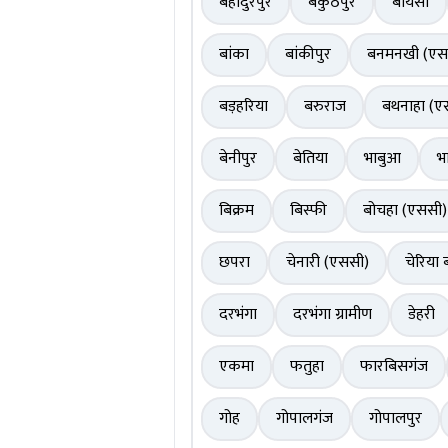
बहादुरपुर
बैकुंठपुर
बायसी
बांका
बांकीपुर
बनमनखी (एस
बड़हरिया
बरुराज
बथनाहा (ए
बेनीपुर
बेतिया
भाबुआ
भ
बिक्रम
बिस्फी
बोचहा (एससी)
छपरा
चेनारी (एससी)
चेरिया 
दरभंगा
दरभंगा ग्रामीण
डेहरी
एकमा
फतुहा
फारबिसगंज
गोह
गोपालगंज
गोपालपुर