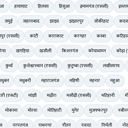
ुआ
हायाघाट
हिलसा
हिसुआ
इमामगंज (एससी)
इस्ला
जमुई
जहानाबाद
झाझा
झंझारपुर
जोकीहाट
कदव
पुर (एससी)
कांटी
काराकाट
करगहर
कस्बा
कटिहा
िया
खगड़िया
खजौली
किशनगंज
कोचाधामन
कोढ़ा 
कुर्था
कुशेश्वरस्थान (एससी)
कुटुम्बा (एससी)
लखीसराय
मधुबन
मधुबनी
महाराजगंज
महिषी
महनार
महुआ
ारी (एसटी)
मांझी
मढ़ौरा
मसौढ़ी (एससी)
मटिहानी
म
मोकामा
मोरवा
मोतिहारी
मुंगेर
मुजफ्फरपुर
नबीन
ंज
नरपतगंज
नाथनगर
नौतन
नवादा
निर्मली
नो