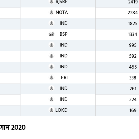
RJSBP
2419
NOTA
2284
IND
1825
BSP
1334
IND
995
IND
592
IND
455
PBI
338
IND
261
IND
224
LOKD
169
िणाम
2020