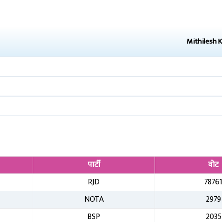
Mithilesh 
पार्टी
वोट
RJD
7876
NOTA
2979
BSP
2035