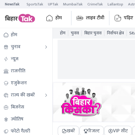
NewsTak
SportsTak
UPTak
MumbaiTak
CrimeTak
Lallantop
Ast
होम
लाइव टीवी
पढ़िए
होम
चुनाव
बिहार चुनाव
निर्वाचन क्षेत्र
Sit
होम
चुनाव
न्यूज़
राजनीति
एजुकेशन
राज्य की खबरें
बिजनेस
ज्योतिष
खबरें
रिजल्ट
VIP सीट
फोटो गैलरी