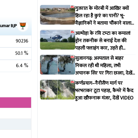
गुजरात के मोरबी में आखिर क्यों
हिल रहा है कुएं का पानी? भू-
वैज्ञानिकों ने बताया चौंकाने वाला
Kumar
BJP
सच
अल्मोड़ा के रवि टम्टा का कमाल!
ड्रोन तकनीक से बनाई देश की
90236
पहली फ्लाइंग कार, उड़ते ही
50.1
%
वायरल हुआ वीडियो
सुजानगढ़: अस्पताल से बाहर
6.4
%
निकल रही थी महिला, तभी
अचानक सिर पर गिरा छज्जा, देखें
VIDEO
कर्णप्रयाग–नैनीसैंण मार्ग पर
भरभराकर टूटा पहाड़, कैमरे में कैद
हुआ खौफनाक मंजर, देंखें VIDEO
1