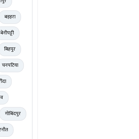
ापुर
बड़हरा
बेनीपट्टी
बिहपुर
चनपटिया
ौंदा
ंव
गोबिंदपुर
रनौत