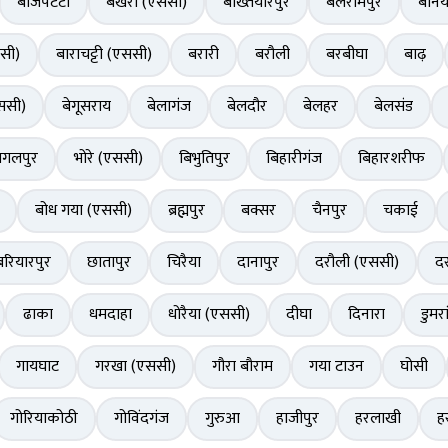
बाजपटटी
बखरी (एससी)
बख्तियारपुर
बलरामपुर
बनिय
सी)
बाराचट्टी (एससी)
बरारी
बरौली
बरबीघा
बाढ़
ससी)
बेगूसराय
बेलागंज
बेलदौर
बेलहर
बेलसंड
ागलपुर
भोरे (एससी)
बिभुतिपुर
बिहारीगंज
बिहारशरीफ
बोध गया (एससी)
ब्रह्मपुर
बक्सर
चैनपुर
चकाई
बरियारपुर
छातापुर
चिरैया
दानापुर
दरौली (एससी)
दर
ढाका
धमदाहा
धोरैया (एससी)
दीघा
दिनारा
डुमरा
गायघाट
गरखा (एससी)
गौरा बौराम
गया टाउन
घोसी
गोरियाकोठी
गोविंदगंज
गुरुआ
हाजीपुर
हरलाखी
ह