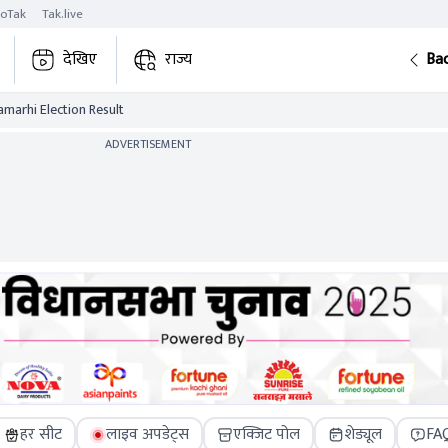
roTak
Tak.live
देखिए
राज्य
Ba
amarhi Election Result
ADVERTISEMENT
हर सीट
लाइव अपडेट्स
एक्जिट पोल
शेड्यूल
FA