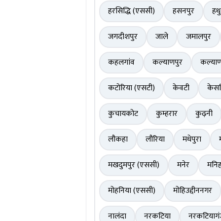
हरसिद्धि (एससी)
हसनपुर
हथ
जगदीशपुर
जाले
जमालपुर
कहलगांव
कल्याणपुर
कल्याण
कटोरिया (एसटी)
केवटी
केसर
कुचायकोट
कुम्हरार
कुढ़नी
लौकहा
लौरिया
मधेपुरा
मखदुमपुर (एससी)
मनेर
मनिह
मोहनिया (एससी)
मोहिउद्दीननगर
नालंदा
नरकटिया
नरकटियाग