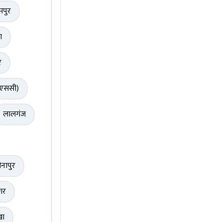
मपुर
ा
र
(एससी)
लालगंज
ीनापुर
गर
खा