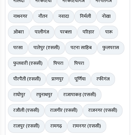
नालंदा
नरकटिया
नरकटियागंज
नरपतगंज
नाथनगर
नौतन
नवादा
निर्मली
नोखा
ओबरा
पालीगंज
परबत्ता
परिहार
पारू
परसा
पातेपुर (एससी)
पटना साहिब
फुलपरास
फुलवारी (एससी)
पिपरा
पिपरा
पीरपैंती (एससी)
प्राणपुर
पूर्णिया
रफीगंज
राघोपुर
रघुनाथपुर
राजापाकड़ (एससी)
रजौली (एससी)
राजगीर (एससी)
राजनगर (एससी)
राजपुर (एससी)
रामगढ़
रामनगर (एससी)