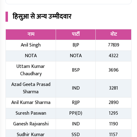
हिसुआ
से अन्य उम्मीदवार
नाम
पार्टी
वोट
Anil Singh
BJP
77839
NOTA
NOTA
4322
Uttam Kumar
BSP
3696
Chaudhary
Azad Geeta Prasad
IND
3281
Sharma
Anil Kumar Sharma
RJJP
2890
Suresh Paswan
PPI(D)
1295
Ganesh Rajvanshi
IND
1190
Sudhir Kumar
SSD
1157