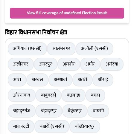
View full coverage of undefined Election Result
बिहार विधानसभा निर्वाचन क्षेत्र
अगियांव (एससी)
आलमनगर
अलौली (एससी)
अलीनगर
अमरपुर
अमनौर
अमौर
अररिया
आरा
अरवल
अस्थावां
अतरी
औराई
औरंगाबाद
बाबुबरही
बछवाड़ा
बगहा
बहादुरगंज
बहादुरपुर
बैकुंठपुर
बायसी
बाजपटटी
बखरी (एससी)
बख्तियारपुर