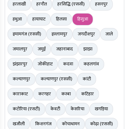
हरलाखी
हरनौत
हरसिद्धि (एससी)
हसनपुर
हथुआ
हायाघाट
हिलसा
हिसुआ
इमामगंज (एससी)
इस्लामपुर
जगदीशपुर
जाले
जमालपुर
जमुई
जहानाबाद
झाझा
झंझारपुर
जोकीहाट
कदवा
कहलगांव
कल्याणपुर
कल्याणपुर (एससी)
कांटी
काराकाट
करगहर
कस्बा
कटिहार
कटोरिया (एसटी)
केवटी
केसरिया
खगड़िया
खजौली
किशनगंज
कोचाधामन
कोढ़ा (एससी)