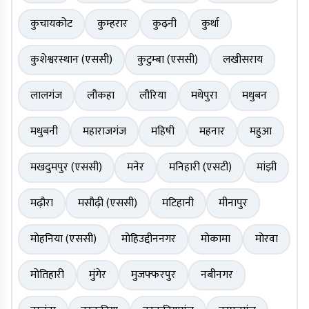
कुचायकोट
कुम्हरार
कुढ़नी
कुर्था
कुशेश्वरस्थान (एससी)
कुटुम्बा (एससी)
लखीसराय
लालगंज
लौकहा
लौरिया
मधेपुरा
मधुबन
मधुबनी
महाराजगंज
महिषी
महनार
महुआ
मखदुमपुर (एससी)
मनेर
मनिहारी (एसटी)
मांझी
मढ़ौरा
मसौढ़ी (एससी)
मटिहानी
मीनापुर
मोहनिया (एससी)
मोहिउद्दीननगर
मोकामा
मोरवा
मोतिहारी
मुंगेर
मुजफ्फरपुर
नबीनगर