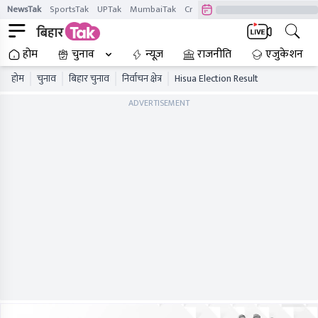
NewsTak
SportsTak
UPTak
MumbaiTak
CrimeTak
Lallantop
AstroTak
होम
चुनाव
न्यूज़
राजनीति
एजुकेशन
होम
चुनाव
बिहार चुनाव
निर्वाचन क्षेत्र
Hisua Election Result
ADVERTISEMENT