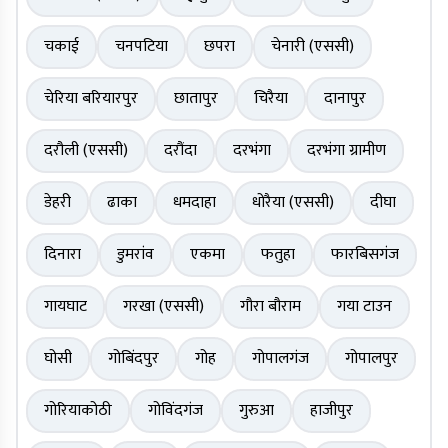
चकाई
चनपटिया
छपरा
चेनारी (एससी)
चेरिया बरियारपुर
छातापुर
चिरैया
दानापुर
दरौली (एससी)
दरौंदा
दरभंगा
दरभंगा ग्रामीण
डेहरी
ढाका
धमदाहा
धोरैया (एससी)
दीघा
दिनारा
डुमरांव
एकमा
फतुहा
फारबिसगंज
गायघाट
गरखा (एससी)
गौरा बौराम
गया टाउन
घोसी
गोबिंदपुर
गोह
गोपालगंज
गोपालपुर
गोरियाकोठी
गोविंदगंज
गुरुआ
हाजीपुर