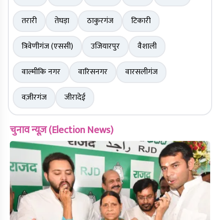
तरारी
तेघड़ा
ठाकुरगंज
टिकारी
त्रिवेणीगंज (एससी)
उजियारपुर
वैशाली
वाल्मीकि नगर
वारिसनगर
वारसलीगंज
वज़ीरगंज
जीरादेई
चुनाव न्यूज़ (Election News)