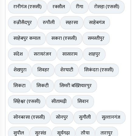
रानीगंज (एससी)
रक्सौल
रीगा
रोसड़ा (एससी)
रुन्नीसैदपुर
रुपौली
सहरसा
साहेबगंज
साहेबपुर कमाल
सकरा (एससी)
समस्तीपुर
संदेश
सरायरंजन
सासाराम
शाहपुर
शेखपुरा
शिवहर
शेरघाटी
सिकंदरा (एससी)
सिकटा
सिकटी
सिमरी बख्तियारपुर
सिंहेश्वर (एससी)
सीतामढ़ी
सिवान
सोनबरसा (एससी)
सोनपुर
सुगौली
सुल्तानगंज
सुपौल
सुरसंड
सूर्यगढ़ा
तरैया
तारापुर