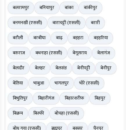
बलरामपुर
बनियापुर
बांका
बांकीपुर
बनमनखी (एससी)
बाराचट्टी (एससी)
बरारी
बरौली
बरबीघा
बाढ़
बड़हरा
बड़हरिया
बरुराज
बथनाहा (एससी)
बेगूसराय
बेलागंज
बेलदौर
बेलहर
बेलसंड
बेनीपट्टी
बेनीपुर
बेतिया
भाबुआ
भागलपुर
भोरे (एससी)
बिभुतिपुर
बिहारीगंज
बिहारशरीफ
बिहपुर
बिक्रम
बिस्फी
बोचहा (एससी)
बोध गया (एससी)
ब्रह्मपुर
बक्सर
चैनपुर