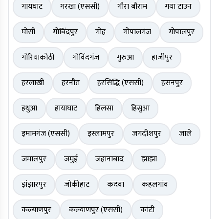
गायघाट
गरखा (एससी)
गौरा बौराम
गया टाउन
घोसी
गोबिंदपुर
गोह
गोपालगंज
गोपालपुर
गोरियाकोठी
गोविंदगंज
गुरुआ
हाजीपुर
हरलाखी
हरनौत
हरसिद्धि (एससी)
हसनपुर
हथुआ
हायाघाट
हिलसा
हिसुआ
इमामगंज (एससी)
इस्लामपुर
जगदीशपुर
जाले
जमालपुर
जमुई
जहानाबाद
झाझा
झंझारपुर
जोकीहाट
कदवा
कहलगांव
कल्याणपुर
कल्याणपुर (एससी)
कांटी