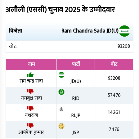
अलौली (एससी)
चुनाव
2025
के उम्मीदवार
विजेता
Ram Chandra Sada
JD(U)
वोट
93208
नाम
पार्टी
वोट
93208
राम चन्द्र सदा
JD(U)
57476
रामबृक्ष सदा
RJD
14261
यशराज
RLJP
7476
अभिषेक कुमार
JSP