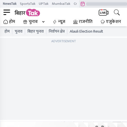
NewsTak
SportsTak
UPTak
MumbaiTak
CrimeTak
Lallantop
AstroTak
होम
चुनाव
न्यूज़
राजनीति
एजुकेशन
होम
चुनाव
बिहार चुनाव
निर्वाचन क्षेत्र
Alauli Election Result
ADVERTISEMENT