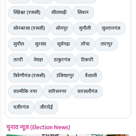
सिंहेश्वर (एससी)
सीतामढ़ी
सिवान
सोनबरसा (एससी)
सोनपुर
सुगौली
सुल्तानगंज
सुपौल
सुरसंड
सूर्यगढ़ा
तरैया
तारापुर
तरारी
तेघड़ा
ठाकुरगंज
टिकारी
त्रिवेणीगंज (एससी)
उजियारपुर
वैशाली
वाल्मीकि नगर
वारिसनगर
वारसलीगंज
वज़ीरगंज
जीरादेई
चुनाव न्यूज़ (Election News)