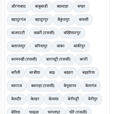
औरंगाबाद
बाबुबरही
बछवाड़ा
बगहा
बहादुरगंज
बहादुरपुर
बैकुंठपुर
बायसी
बाजपटटी
बखरी (एससी)
बख्तियारपुर
बलरामपुर
बनियापुर
बांका
बांकीपुर
बनमनखी (एससी)
बाराचट्टी (एससी)
बरारी
बरौली
बरबीघा
बाढ़
बड़हरा
बड़हरिया
बरुराज
बथनाहा (एससी)
बेगूसराय
बेलागंज
बेलदौर
बेलहर
बेलसंड
बेनीपट्टी
बेनीपुर
बेतिया
भाबुआ
भागलपुर
भोरे (एससी)