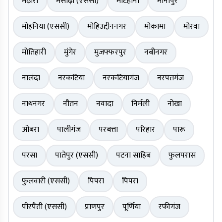
मढ़ौरा
मसौढ़ी (एससी)
मटिहानी
मीनापुर
मोहनिया (एससी)
मोहिउद्दीननगर
मोकामा
मोरवा
मोतिहारी
मुंगेर
मुजफ्फरपुर
नबीनगर
नालंदा
नरकटिया
नरकटियागंज
नरपतगंज
नाथनगर
नौतन
नवादा
निर्मली
नोखा
ओबरा
पालीगंज
परबत्ता
परिहार
पारू
परसा
पातेपुर (एससी)
पटना साहिब
फुलपरास
फुलवारी (एससी)
पिपरा
पिपरा
पीरपैंती (एससी)
प्राणपुर
पूर्णिया
रफीगंज