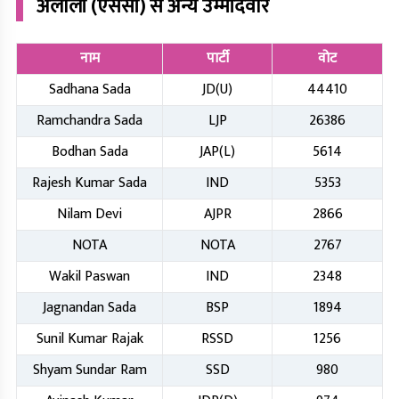
अलौली (एससी)
से अन्य उम्मीदवार
नाम
पार्टी
वोट
Sadhana Sada
JD(U)
44410
Ramchandra Sada
LJP
26386
Bodhan Sada
JAP(L)
5614
Rajesh Kumar Sada
IND
5353
Nilam Devi
AJPR
2866
NOTA
NOTA
2767
Wakil Paswan
IND
2348
Jagnandan Sada
BSP
1894
Sunil Kumar Rajak
RSSD
1256
Shyam Sundar Ram
SSD
980