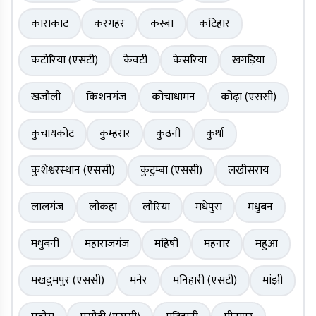
काराकाट
करगहर
कस्बा
कटिहार
कटोरिया (एसटी)
केवटी
केसरिया
खगड़िया
खजौली
किशनगंज
कोचाधामन
कोढ़ा (एससी)
कुचायकोट
कुम्हरार
कुढ़नी
कुर्था
कुशेश्वरस्थान (एससी)
कुटुम्बा (एससी)
लखीसराय
लालगंज
लौकहा
लौरिया
मधेपुरा
मधुबन
मधुबनी
महाराजगंज
महिषी
महनार
महुआ
मखदुमपुर (एससी)
मनेर
मनिहारी (एसटी)
मांझी