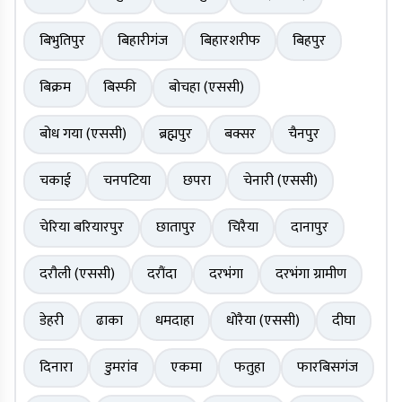
बिभुतिपुर
बिहारीगंज
बिहारशरीफ
बिहपुर
बिक्रम
बिस्फी
बोचहा (एससी)
बोध गया (एससी)
ब्रह्मपुर
बक्सर
चैनपुर
चकाई
चनपटिया
छपरा
चेनारी (एससी)
चेरिया बरियारपुर
छातापुर
चिरैया
दानापुर
दरौली (एससी)
दरौंदा
दरभंगा
दरभंगा ग्रामीण
डेहरी
ढाका
धमदाहा
धोरैया (एससी)
दीघा
दिनारा
डुमरांव
एकमा
फतुहा
फारबिसगंज