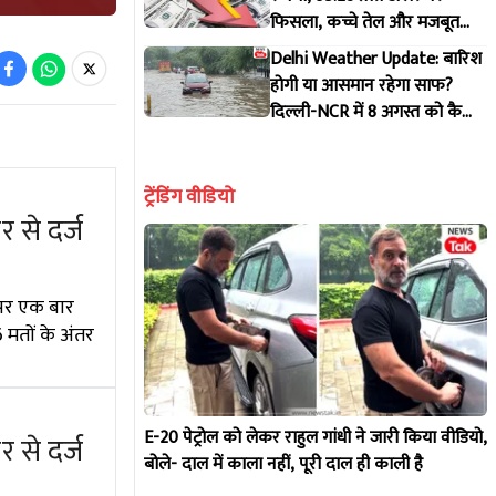
फिसला, कच्चे तेल और मजबूत
डॉलर से दबाव, पूरी डिटेल
Delhi Weather Update: बारिश
होगी या आसमान रहेगा साफ?
दिल्ली-NCR में 8 अगस्त को कैसा
रहेगा मौसम, IMD ने जारी किया
पूर्वानुमान
ट्रेंडिंग वीडियो
 से दर्ज
ट पर एक बार
 मतों के अंतर
E-20 पेट्रोल को लेकर राहुल गांधी ने जारी किया वीडियो,
 से दर्ज
बोले- दाल में काला नहीं, पूरी दाल ही काली है