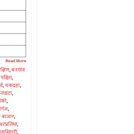
क्षिण
,
बनगांव
 पश्चिम
,
्व
,
चकदहा
,
िनघाटा
,
ंको
,
णगंज
,
र बाजार
,
थरप्रतिमा
,
ासबिहारी
,