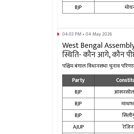
BJP
मोय
04:03 PM • 04 May 2026
West Bengal Assembly E
स्थिति- कौन आगे, कौन पीछ
पश्चिम बंगाल विधानसभा चुनाव परिणाम
Party
Constit
BJP
आसनसोल 
BJP
माथाभा
BJP
सिलीगु
AJUP
रेजि