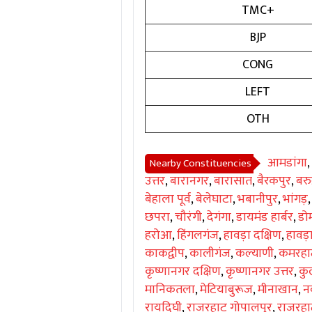
TMC+
BJP
CONG
LEFT
OTH
आमडांगा
,
Nearby Constituencies
उत्तर
,
बारानगर
,
बारासात
,
बैरकपुर
,
बरु
बेहाला पूर्व
,
बेलेघाटा
,
भबानीपुर
,
भांगड़
छपरा
,
चौरंगी
,
देगंगा
,
डायमंड हार्बर
,
डो
हरोआ
,
हिंगलगंज
,
हावड़ा दक्षिण
,
हावड़
काकद्वीप
,
कालीगंज
,
कल्याणी
,
कमरहा
कृष्णानगर दक्षिण
,
कृष्णानगर उत्तर
,
कु
मानिकतला
,
मेटियाबुरूज
,
मीनाखान
,
नव
रायदिघी
,
राजरहाट गोपालपुर
,
राजरहाट