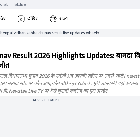
roTak
Tak.live
ढ़िए
देखिए
राज्य
bagda west bengal vidhan sabha chunav result live updates wbaelb
av Result 2026 Highlights Updates: बागदा व
 जीत
ाल विधानसभा चुनाव 2026 के नतीजे अब आपकी स्क्रीन पर सबसे पहले। newstak
। बागदा सीट पर कौन आगे, कौन पीछे - हर राउंड की पूरी जानकारी यहां उपलब्ध होगी
थ ही, Newstak Live TV पर देखें चुनावी कवरेज का पूरा अपडेट.
ADVERTISEMENT