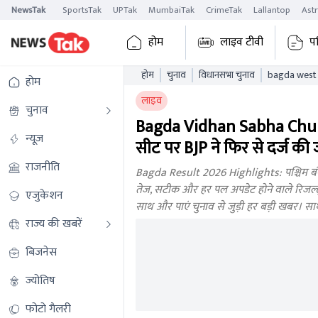
NewsTak
SportsTak
UPTak
MumbaiTak
CrimeTak
Lallantop
Ast
होम
लाइव टीवी
प
होम
चुनाव
विधानसभा चुनाव
होम
लाइव
चुनाव
Bagda Vidhan Sabha Chun
न्यूज़
सीट पर BJP ने फिर से दर्ज की
राजनीति
Bagda Result 2026 Highlights: पश्चिम बंग
तेज, सटीक और हर पल अपडेट होने वाले रिजल्ट्स
एजुकेशन
साथ और पाएं चुनाव से जुड़ी हर बड़ी खबर। सा
राज्य की खबरें
बिजनेस
ज्योतिष
फोटो गैलरी