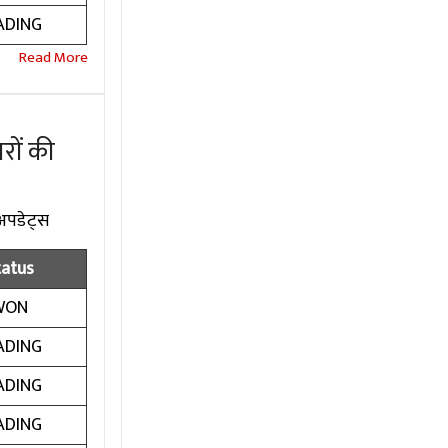
ADING
रों की
 अपडेट्स
tatus
WON
ADING
ADING
ADING