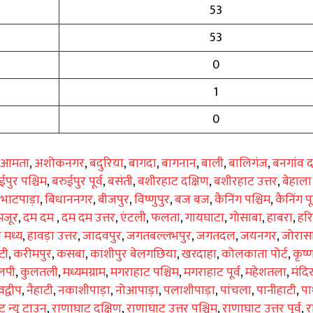
53
53
0
1
0
आमता
,
अशोकनगर
,
बदुरिया
,
बागदा
,
बागनान
,
बाली
,
बालिगंज
,
बनगांव द
ईपुर पश्चिम
,
बरुईपुर पूर्व
,
बसंती
,
बशीरहाट दक्षिण
,
बशीरहाट उत्तर
,
बेहाला
,
भाटपाड़ा
,
बिधाननगर
,
बीजपुर
,
विष्णुपुर
,
बज बज
,
कैनिंग पश्चिम
,
कैनिंग पूर
मजूर
,
दम दम
,
दम दम उत्तर
,
एंटली
,
फलता
,
गायघाटा
,
गोसाबा
,
हाबरा
,
हर
ा मध्य
,
हावड़ा उत्तर
,
जादवपुर
,
जगतबल्लभपुर
,
जगतदल
,
जयनगर
,
जोरासा
टी
,
करीमपुर
,
कसबा
,
काशीपुर बेलगछिया
,
खरदाहा
,
कोलकाता पोर्ट
,
कृष्
लपी
,
कुलतली
,
मध्यमग्राम
,
मगराहाट पश्चिम
,
मगराहाट पूर्व
,
महेशतला
,
मंदि
द्वीप
,
नैहाटी
,
नकाशीपाड़ा
,
नोआपाड़ा
,
पलाशीपाड़ा
,
पांचला
,
पानीहाटी
,
पा
 न्यू टाउन
,
राणाघाट दक्षिण
,
राणाघाट उत्तर पश्चिम
,
राणाघाट उत्तर पूर्व
,
र