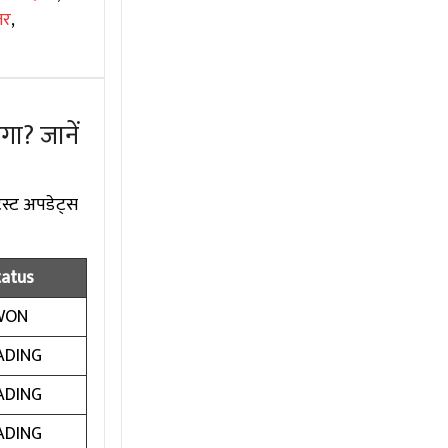
तर
,
गा? जानें
ेस्ट अपडेट्स
tatus
WON
ADING
ADING
ADING