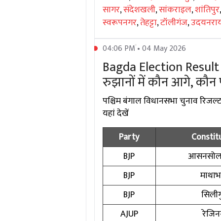
सागर
,
संदेशखली
,
सांकराइल
,
शांतिपुर
स्वरूपनगर
,
तेहट्टा
,
टॉलीगंज
,
उदयनराय
04:06 PM • 04 May 2026
Bagda Election Result 20
रुझानों में कौन आगे, कौन 
पश्चिम बंगाल विधानसभा चुनाव रिजल्ट 2
यहां देखें
Party
Constit
BJP
आसनसोल 
BJP
माथाभा
BJP
सिलीगु
AJUP
रेजि