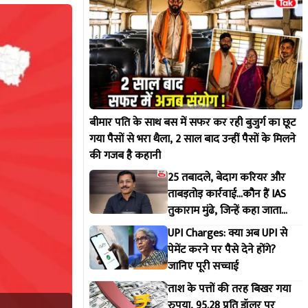
बीमार पति के साथ बस में सफर कर रही बुजुर्ग का छूट
गया पैसों से भरा थैला, 2 साल बाद उन्हीं पैसों के मिलने
की गजब है कहानी
25 तबादले, बेदाग करियर और
ताबड़तोड़ कार्रवाई...कौन हैं IAS
तुकाराम मुंढे, जिन्हें कहा जाता
महाराष्ट्र FDA का 'सिंघम'
UPI Charges: क्या अब UPI से
पेमेंट करने पर पैसे देने होंगे?
जानिए पूरी सच्चाई
ताश के पत्तों की तरह बिखर गया
रुपया, 95.28 प्रति डॉलर पर