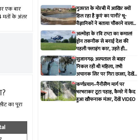
ट पर एक बार
गुजरात के मोरबी में आखिर क्यों
हिल रहा है कुएं का पानी? भू-
 मतों के अंतर
वैज्ञानिकों ने बताया चौंकाने वाला
सच
अल्मोड़ा के रवि टम्टा का कमाल!
ड्रोन तकनीक से बनाई देश की
पहली फ्लाइंग कार, उड़ते ही
वायरल हुआ वीडियो
सुजानगढ़: अस्पताल से बाहर
निकल रही थी महिला, तभी
अचानक सिर पर गिरा छज्जा, देखें
VIDEO
कर्णप्रयाग–नैनीसैंण मार्ग पर
ा?
भरभराकर टूटा पहाड़, कैमरे में कैद
हुआ खौफनाक मंजर, देंखें VIDEO
सीट का पूरा
tal
7